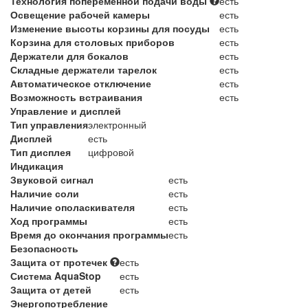
Технология попеременной подачи воды
есть
Освещение рабочей камеры
есть
Изменение высоты корзины для посуды
есть
Корзина для столовых приборов
есть
Держатели для бокалов
есть
Складные держатели тарелок
есть
Автоматическое отключение
есть
Возможность встраивания
есть
Управление и дисплей
Тип управления
электронный
Дисплей
есть
Тип дисплея
цифровой
Индикация
Звуковой сигнал
есть
Наличие соли
есть
Наличие ополаскивателя
есть
Ход программы
есть
Время до окончания программы
есть
Безопасность
Защита от протечек
есть
Система AquaStop
есть
Защита от детей
есть
Энергопотребление