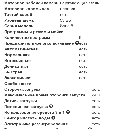
Материал рабочей камеры
нержавеющая сталь
Материал коромысла
пластик
Третий короб
есть
Уровень шума
39 дБ
Серия модели
Serie 8
Программы и режимы мойки
Количество программ
8
Предварительное ополаскивание
есть
Автоматическая
есть
Нормальная
есть
Интенсивная
есть
Деликатная
есть
Быстрая
есть
Экономичная
есть
Особенности
Отсрочка запуска
есть
Максимальное время отсрочки запуска
24 ч
Датчик загрузки
есть
Половинная загрузка
есть
Использование средств 3 в 1
есть
Сенсор чистоты воды
есть
Электроника регенерирования
есть