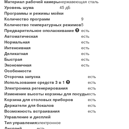
Материал рабочей камеры
нержавеющая сталь
Уровень шума
45 дБ
Программы и режимы мойки
Количество программ
9
Количество температурных режимов
5
Предварительное ополаскивание
есть
Автоматическая
есть
Нормальная
есть
Интенсивная
есть
Деликатная
есть
Быстрая
есть
Экономичная
есть
Особенности
Отсрочка запуска
есть
Использование средств 3 в 1
есть
Электроника регенерирования
есть
Изменение высоты корзины для посуды
есть
Корзина для столовых приборов
есть
Держатели для бокалов
есть
Возможность встраивания
есть
Управление и дисплей
Тип управления
электронное
Дисплей
есть