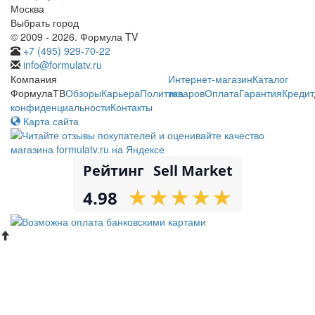
Москва
Выбрать город
© 2009 - 2026. Формула TV
+7 (495) 929-70-22
info@formulatv.ru
Компания
Интернет-магазин
Каталог
ФормулаТВ
Обзоры
Карьера
Политика
товаров
Оплата
Гарантия
Кредит
конфиденциальности
Контакты
Карта сайта
Рейтинг
Sell Market
★
★
★
★
★
★
★
★
★
★
4.98