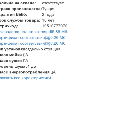
аличие на складе:
отсутствует
трана производства:
Турция
арантия Beko:
2 года
рок службы товара:
10 лет
трихкод:
19516777072
уководство пользователя
pdf
5.88 Мб.
ертификат соответствия
jpg
0.26 Мб.
ертификат соответствия
jpg
0.26 Мб.
ип установки
отдельно стоящая
ласс мойки
А
ласс сушки
А
ровень шума
51 дБ
ласс энергопотребления
А
оказать все характеристики