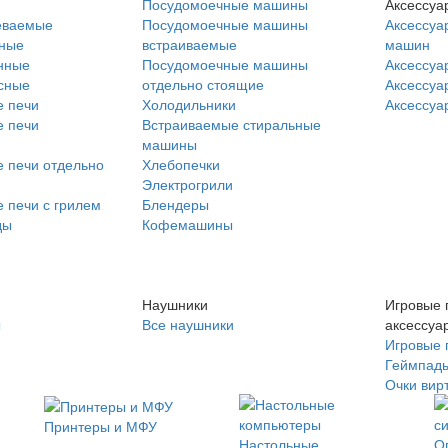
Посудомоечные машины
Аксессуа
еваемые
Посудомоечные машины
Аксессуа
нные
встраиваемые
машин
нные
Посудомоечные машины
Аксессуа
сные
отдельно стоящие
Аксессуа
 печи
Холодильники
Аксессуа
 печи
Встраиваемые стиральные
машины
 печи отдельно
Хлебопечки
Электрогрили
 печи с грилем
Блендеры
ды
Кофемашины
Наушники
Игровые 
ы
Все наушники
аксессуа
Игровые 
Геймпад
Очки вир
Принтеры и МФУ
Настольные
О