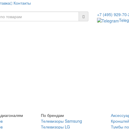
тавка
Контакты
+7 (495) 929-70-
Tele
 диагоналям
По брендам
Аксессуа
ов
Телевизоры Samsung
Кронште
ов
Телевизоры LG
Тумбы по