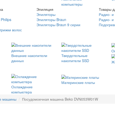
компьютеры
ка
Эпиляция
Товары д
Эпиляторы
Радио- и
Philips
Эпиляторы Braun
Радио- и
Эпиляторы Braun 9 серии
Подогрев
трижки волос
О
Внешние накопители
Твердотельные
данных
накопители SSD
Ж
Материнские платы
Охлаждение
компьютера
е машины
Посудомоечная машина Beko DVN053W01W