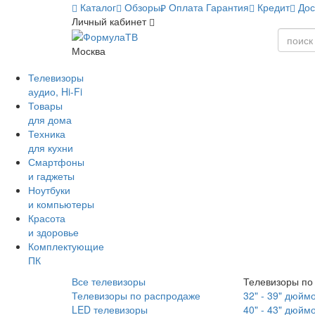
Каталог
Обзоры
Оплата
Гарантия
Кредит
Дос
Личный кабинет
Москва
Телевизоры
аудио, Hi-Fi
Товары
для дома
Техника
для кухни
Смартфоны
и гаджеты
Ноутбуки
и компьютеры
Красота
и здоровье
Комплектующие
ПК
Все телевизоры
Телевизоры по
Телевизоры по распродаже
32" - 39" дюйм
LED телевизоры
40" - 43" дюйм