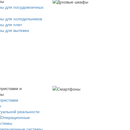
ры
ры для посудомоечных
ры для холодильников
ры для плит
ры для вытяжек
приставки и
ры
приставки
ы
туальной реальности
перационные системы