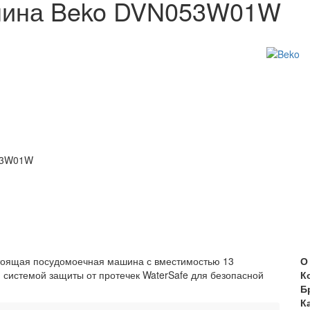
шина Beko DVN053W01W
53W01W
оящая посудомоечная машина с вместимостью 13
О
 системой защиты от протечек WaterSafe для безопасной
К
Б
К