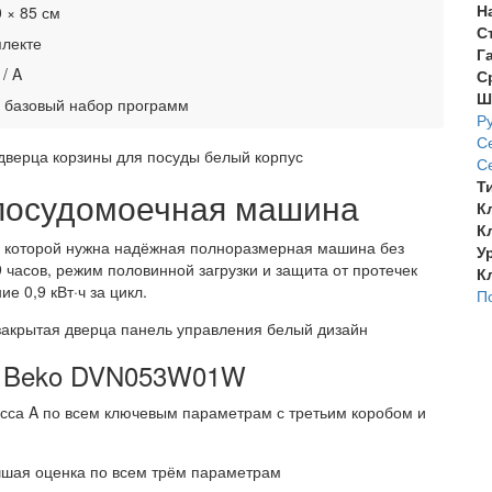
Н
 × 85 см
С
плекте
Г
 / A
С
Ш
, базовый набор программ
Р
С
С
Т
 посудомоечная машина
К
К
 которой нужна надёжная полноразмерная машина без
У
 часов, режим половинной загрузки и защита от протечек
К
е 0,9 кВт·ч за цикл.
П
я Beko DVN053W01W
са A по всем ключевым параметрам с третьим коробом и
чшая оценка по всем трём параметрам