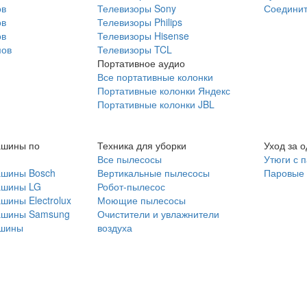
ов
Телевизоры Sony
Соединит
ов
Телевизоры Philips
ов
Телевизоры Hisense
мов
Телевизоры TCL
Портативное аудио
Все портативные колонки
Портативные колонки Яндекс
Портативные колонки JBL
ашины по
Техника для уборки
Уход за 
Все пылесосы
Утюги с 
ашины Bosch
Вертикальные пылесосы
Паровые
ашины LG
Робот-пылесос
шины Electrolux
Моющие пылесосы
ашины Samsung
Очистители и увлажнители
шины
воздуха