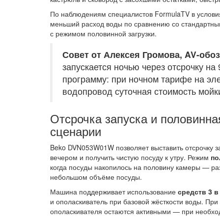
По наблюдениям специалистов FormulaTV в услови
меньший расход воды по сравнению со стандартным
с режимом половинной загрузки.
Совет от Алексея Громова, AV-обо
запускается ночью через отсрочку н
программу: при ночном тарифе на эл
водопровод суточная стоимость мойк
Отсрочка запуска и половинна
сценарии
Beko DVN053W01W позволяет выставить отсрочку за
вечером и получить чистую посуду к утру. Режим
по
когда посуды накопилось на половину камеры — ра
небольшом объёме посуды.
Машина поддерживает использование
средств 3 в
и ополаскиватель при базовой жёсткости воды. При
ополаскивателя остаются активными — при необхо