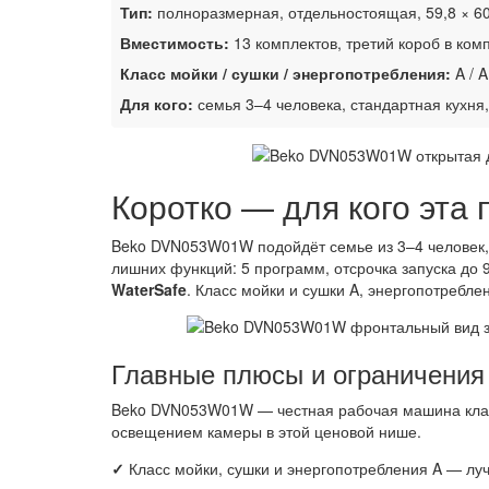
Тип:
полноразмерная, отдельностоящая, 59,8 × 60
Вместимость:
13 комплектов, третий короб в ком
Класс мойки / сушки / энергопотребления:
A / A
Для кого:
семья 3–4 человека, стандартная кухня
Коротко — для кого эта
Beko DVN053W01W подойдёт семье из 3–4 человек,
лишних функций: 5 программ, отсрочка запуска до 9
WaterSafe
. Класс мойки и сушки A, энергопотреблени
Главные плюсы и ограничени
Beko DVN053W01W — честная рабочая машина клас
освещением камеры в этой ценовой нише.
✓
Класс мойки, сушки и энергопотребления A — лу