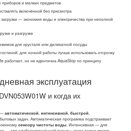
х приборов и мелких предметов
оставлять включённой без присмотра
 загрузки — экономия воды и электричества при неполной
узке и разгрузке
ежимов для хрусталя или деликатной посуды
гостиной; для ночной работы лучше использовать отсрочку
e работает, но не идентична AquaStop по принципу
дневная эксплуатация
o DVN053W01W и когда их
 —
автоматической
,
интенсивной
,
быстрой
,
бытовых задач. Автоматическая программа подстраивает
троенному
сенсору чистоты воды
. Интенсивная — для
ая — для слабозагрязнённой посуды, когда важно время.