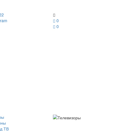
22
gram
0
0
ры
йны
д ТВ