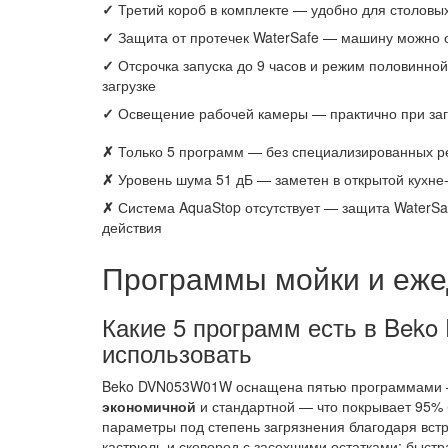
✓
Третий короб в комплекте — удобно для столовы
✓
Защита от протечек WaterSafe — машину можно 
✓
Отсрочка запуска до 9 часов и режим половинной
загрузке
✓
Освещение рабочей камеры — практично при загр
✗
Только 5 программ — без специализированных р
✗
Уровень шума 51 дБ — заметен в открытой кухне-
✗
Система AquaStop отсутствует — защита WaterSaf
действия
Программы мойки и еже
Какие 5 программ есть в Bek
использовать
Beko DVN053W01W оснащена пятью программами
экономичной
и стандартной — что покрывает 95% 
параметры под степень загрязнения благодаря вс
кастрюль и сковород с засохшими остатками; быстр