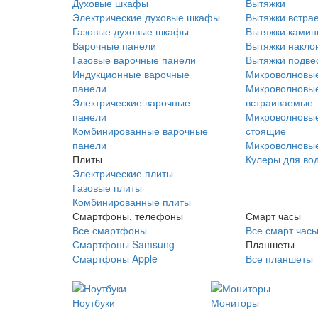
Духовые шкафы
Вытяжки
Электрические духовые шкафы
Вытяжки встра
Газовые духовые шкафы
Вытяжки ками
Варочные панели
Вытяжки накло
Газовые варочные панели
Вытяжки подве
Индукционные варочные
Микроволновые
панели
Микроволновые
Электрические варочные
встраиваемые
панели
Микроволновые
Комбинированные варочные
стоящие
панели
Микроволновые
Плиты
Кулеры для во
Электрические плиты
Газовые плиты
Комбинированные плиты
Смартфоны, телефоны
Смарт часы
Все смартфоны
Все смарт час
Смартфоны Samsung
Планшеты
Смартфоны Apple
Все планшеты
Ноутбуки
Мониторы