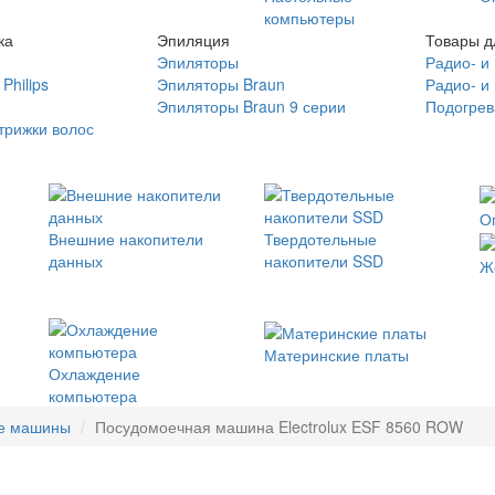
компьютеры
ка
Эпиляция
Товары д
Эпиляторы
Радио- и
Philips
Эпиляторы Braun
Радио- и
Эпиляторы Braun 9 серии
Подогрев
трижки волос
О
Внешние накопители
Твердотельные
данных
накопители SSD
Ж
Материнские платы
Охлаждение
компьютера
е машины
Посудомоечная машина Electrolux ESF 8560 ROW