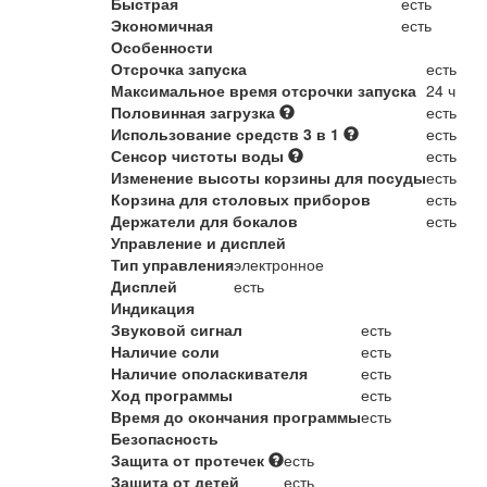
Быстрая
есть
Экономичная
есть
Особенности
Отсрочка запуска
есть
Максимальное время отсрочки запуска
24 ч
Половинная загрузка
есть
Использование средств 3 в 1
есть
Сенсор чистоты воды
есть
Изменение высоты корзины для посуды
есть
Корзина для столовых приборов
есть
Держатели для бокалов
есть
Управление и дисплей
Тип управления
электронное
Дисплей
есть
Индикация
Звуковой сигнал
есть
Наличие соли
есть
Наличие ополаскивателя
есть
Ход программы
есть
Время до окончания программы
есть
Безопасность
Защита от протечек
есть
Защита от детей
есть