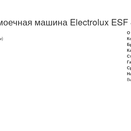
моечная машина Electrolux ES
О
м)
К
Б
К
С
Г
С
Н
Вы