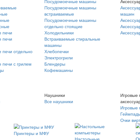
Посудомоечные машины
Аксессуа
еваемые
Посудомоечные машины
Аксессуа
нные
встраиваемые
машин
нные
Посудомоечные машины
Аксессуа
сные
отдельно стоящие
Аксессуа
 печи
Холодильники
Аксессуа
 печи
Встраиваемые стиральные
машины
 печи отдельно
Хлебопечки
Электрогрили
 печи с грилем
Блендеры
ды
Кофемашины
Наушники
Игровые 
ы
Все наушники
аксессуа
Игровые 
Геймпад
Очки вир
Принтеры и МФУ
Настольные
О