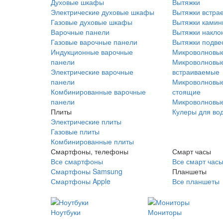
Духовые шкафы
Вытяжки
Электрические духовые шкафы
Вытяжки встра
Газовые духовые шкафы
Вытяжки ками
Варочные панели
Вытяжки накло
Газовые варочные панели
Вытяжки подве
Индукционные варочные
Микроволновые
панели
Микроволновые
Электрические варочные
встраиваемые
панели
Микроволновые
Комбинированные варочные
стоящие
панели
Микроволновые
Плиты
Кулеры для во
Электрические плиты
Газовые плиты
Комбинированные плиты
Смартфоны, телефоны
Смарт часы
Все смартфоны
Все смарт час
Смартфоны Samsung
Планшеты
Смартфоны Apple
Все планшеты
Ноутбуки
Мониторы