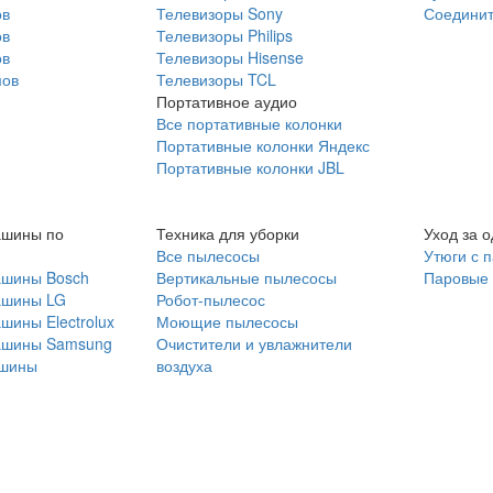
ов
Телевизоры Sony
Соединит
ов
Телевизоры Philips
ов
Телевизоры Hisense
мов
Телевизоры TCL
Портативное аудио
Все портативные колонки
Портативные колонки Яндекс
Портативные колонки JBL
ашины по
Техника для уборки
Уход за 
Все пылесосы
Утюги с 
ашины Bosch
Вертикальные пылесосы
Паровые
ашины LG
Робот-пылесос
шины Electrolux
Моющие пылесосы
ашины Samsung
Очистители и увлажнители
шины
воздуха