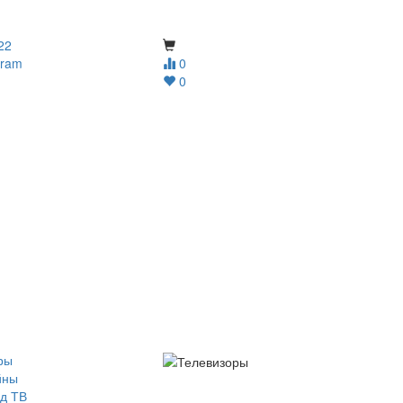
22
gram
0
0
ры
йны
д ТВ