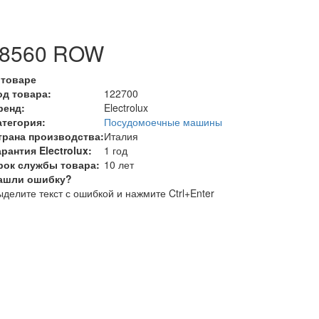
F 8560 ROW
 товаре
од товара:
122700
ренд:
Electrolux
атегория:
Посудомоечные машины
трана производства:
Италия
арантия Electrolux:
1 год
рок службы товара:
10 лет
ашли ошибку?
делите текст с ошибкой и нажмите Ctrl+Enter