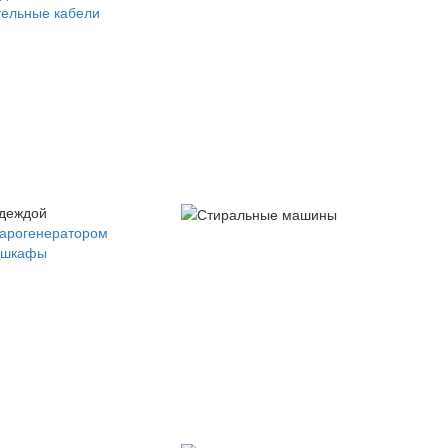
ельные кабели
одеждой
парогенератором
 шкафы