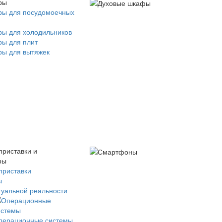
ры
ры для посудомоечных
ры для холодильников
ры для плит
ры для вытяжек
приставки и
ры
приставки
ы
туальной реальности
перационные системы