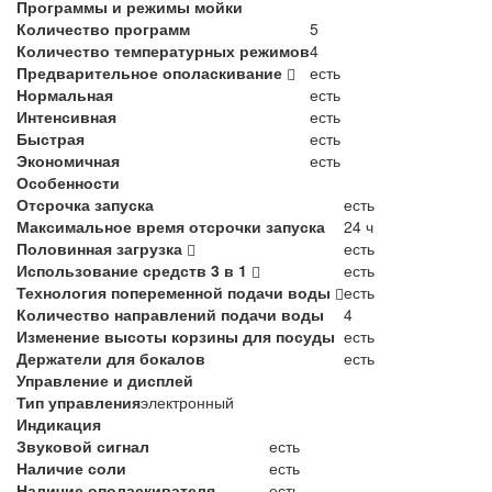
Программы и режимы мойки
Количество программ
5
Количество температурных режимов
4
Предварительное ополаскивание
есть
Нормальная
есть
Интенсивная
есть
Быстрая
есть
Экономичная
есть
Особенности
Отсрочка запуска
есть
Максимальное время отсрочки запуска
24 ч
Половинная загрузка
есть
Использование средств 3 в 1
есть
Технология попеременной подачи воды
есть
Количество направлений подачи воды
4
Изменение высоты корзины для посуды
есть
Держатели для бокалов
есть
Управление и дисплей
Тип управления
электронный
Индикация
Звуковой сигнал
есть
Наличие соли
есть
Наличие ополаскивателя
есть