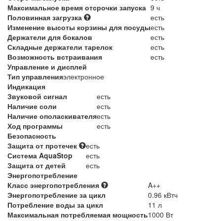
Максимальное время отсрочки запуска
9 ч
Половинная загрузка
есть
Изменение высоты корзины для посуды
есть
Держатели для бокалов
есть
Складные держатели тарелок
есть
Возможность встраивания
есть
Управление и дисплей
Тип управления
электронное
Индикация
Звуковой сигнал
есть
Наличие соли
есть
Наличие ополаскивателя
есть
Ход программы
есть
Безопасность
Защита от протечек
есть
Система AquaStop
есть
Защита от детей
есть
Энергопотребление
Класс энергопотребления
A++
Энергопотребление за цикл
0.96 кВтч
Потребление воды за цикл
11 л
Максимальная потребляемая мощность
1000 Вт