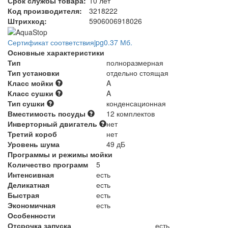
Срок службы товара:
10 лет
Код производителя:
3218222
Штрихкод:
5906006918026
Сертификат соответствия
jpg
0.37 Мб.
Основные характеристики
Тип
полноразмерная
Тип установки
отдельно стоящая
Класс мойки
A
Класс сушки
A
Тип сушки
конденсационная
Вместимость посуды
12 комплектов
Инверторный двигатель
нет
Третий короб
нет
Уровень шума
49 дБ
Программы и режимы мойки
Количество программ
5
Интенсивная
есть
Деликатная
есть
Быстрая
есть
Экономичная
есть
Особенности
Отсрочка запуска
есть