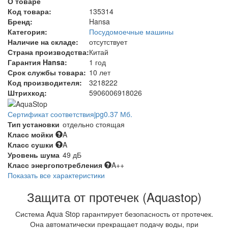
О товаре
Код товара:
135314
Бренд:
Hansa
Категория:
Посудомоечные машины
Наличие на складе:
отсутствует
Страна производства:
Китай
Гарантия Hansa:
1 год
Срок службы товара:
10 лет
Код производителя:
3218222
Штрихкод:
5906006918026
Сертификат соответствия
jpg
0.37 Мб.
Тип установки
отдельно стоящая
Класс мойки
A
Класс сушки
A
Уровень шума
49 дБ
Класс энергопотребления
A++
Показать все характеристики
Защита от протечек (Aquastop)
Система Aqua Stop гарантирует безопасность от протечек.
Она автоматически прекращает подачу воды, при