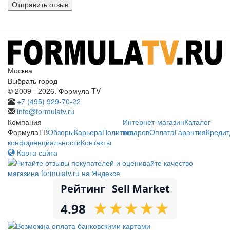
Москва
Выбрать город
© 2009 - 2026. Формула TV
+7 (495) 929-70-22
info@formulatv.ru
Компания
Интернет-магазин
Каталог
ФормулаТВ
Обзоры
Карьера
Политика
товаров
Оплата
Гарантия
Кредит
конфиденциальности
Контакты
Карта сайта
Рейтинг
Sell Market
★
★
★
★
★
★
★
★
★
★
4.98