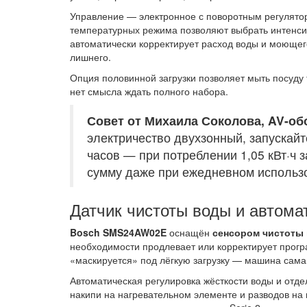
Управление — электронное с поворотным регулятор
температурных режима позволяют выбрать интенсив
автоматически корректирует расход воды и моющег
лишнего.
Опция половинной загрузки позволяет мыть посуду 
нет смысла ждать полного набора.
Совет от Михаила Соколова, AV-об
электричество двухзонный, запускай
часов — при потреблении 1,05 кВт·ч 
сумму даже при ежедневном использ
Датчик чистоты воды и автома
Bosch SMS24AW02E
оснащён
сенсором чистоты
необходимости продлевает или корректирует програ
«маскируется» под лёгкую загрузку — машина сама
Автоматическая регулировка жёсткости воды и отд
накипи на нагревательном элементе и разводов на