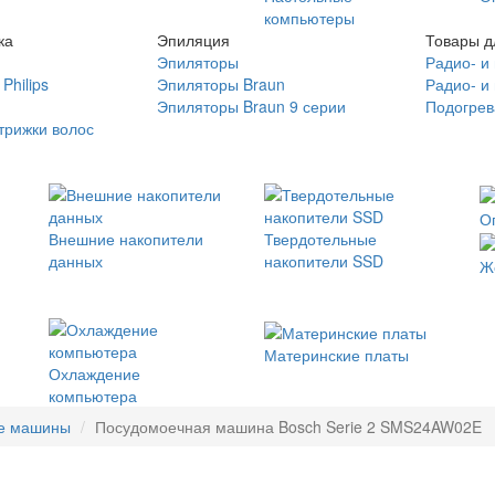
компьютеры
ка
Эпиляция
Товары д
Эпиляторы
Радио- и
Philips
Эпиляторы Braun
Радио- и
Эпиляторы Braun 9 серии
Подогрев
трижки волос
О
Внешние накопители
Твердотельные
данных
накопители SSD
Ж
Материнские платы
Охлаждение
компьютера
е машины
Посудомоечная машина Bosch Serie 2 SMS24AW02E