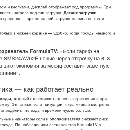
ом и кнопками, дисплей отображает ход программы. Три
ность нагрева под тип загрузки.
Датчик загрузки
о средства — при неполной загрузке машина не тратит
только в нижней корзине — удобно, когда посуды немного и
озреватель FormulaTV:
«Если тариф на
те SMS24AW02E ночью через отсрочку на 6–8
за цикл экономия за месяц составит заметную
овании».
тика — как работает реально
 воды
, который отслеживает степень загрязнения и при
мму. Это страховка от ситуации, когда жирная кастрюля
 определит, что воды и времени нужно больше.
ельные индикаторы соли и ополаскивателя снижают риск
 посуде. По наблюдениям специалистов FormulaTV в