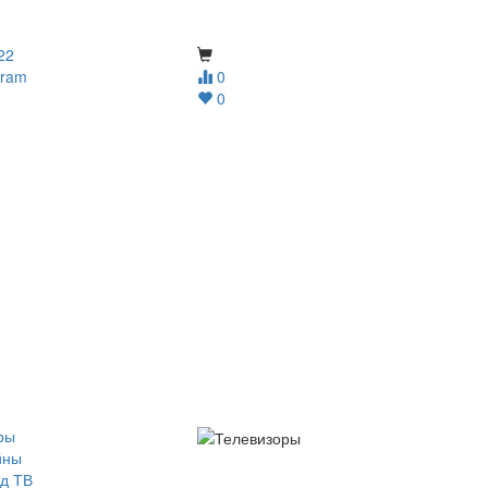
22
gram
0
0
ры
йны
д ТВ