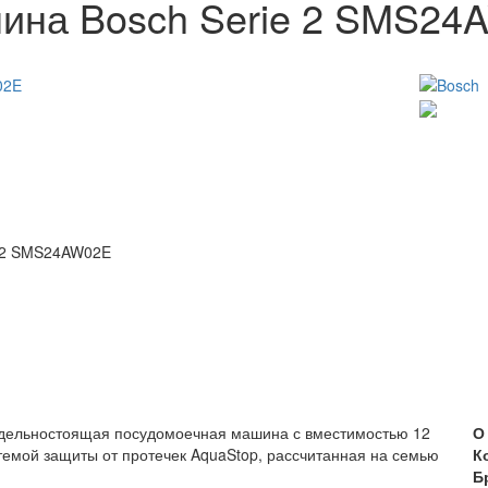
ина Bosch Serie 2 SMS24
e 2 SMS24AW02E
ельностоящая посудомоечная машина с вместимостью 12
О
темой защиты от протечек AquaStop, рассчитанная на семью
К
Б