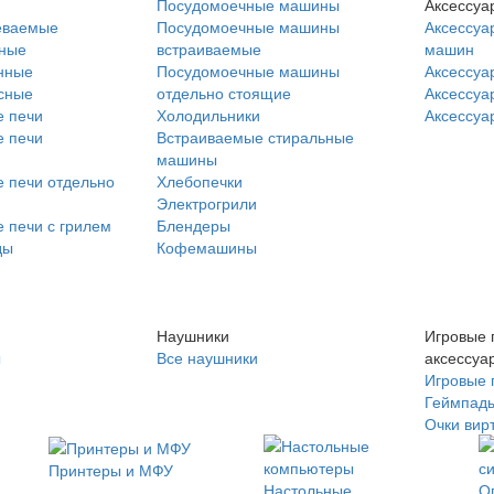
Посудомоечные машины
Аксессуа
еваемые
Посудомоечные машины
Аксессуа
нные
встраиваемые
машин
нные
Посудомоечные машины
Аксессуа
сные
отдельно стоящие
Аксессуа
 печи
Холодильники
Аксессуа
 печи
Встраиваемые стиральные
машины
 печи отдельно
Хлебопечки
Электрогрили
 печи с грилем
Блендеры
ды
Кофемашины
Наушники
Игровые 
ы
Все наушники
аксессуа
Игровые 
Геймпад
Очки вир
Принтеры и МФУ
Настольные
О