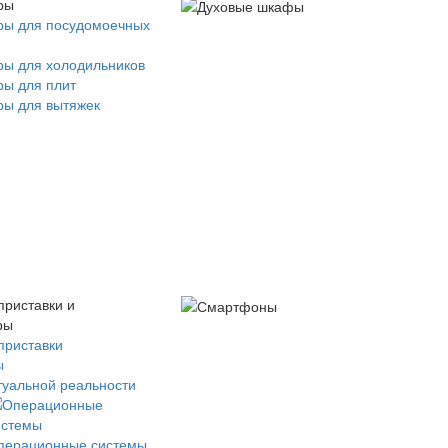
ры
ры для посудомоечных
ры для холодильников
ры для плит
ры для вытяжек
приставки и
ры
приставки
ы
туальной реальности
перационные системы