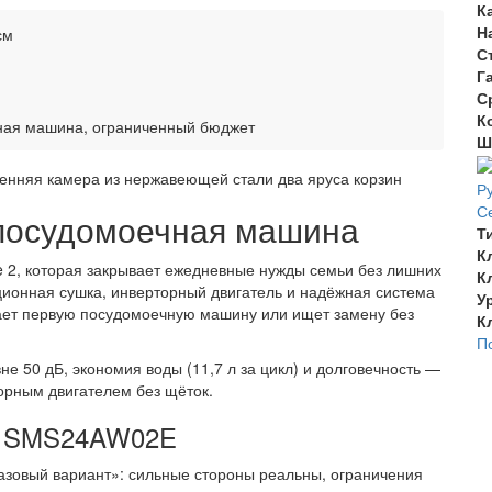
К
Н
см
С
Г
С
К
ная машина, ограниченный бюджет
Ш
Р
С
 посудомоечная машина
Т
К
 2, которая закрывает ежедневные нужды семьи без лишних
К
ионная сушка, инверторный двигатель и надёжная система
У
пает первую посудомоечную машину или ищет замену без
К
П
е 50 дБ, экономия воды (11,7 л за цикл) и долговечность —
орным двигателем без щёток.
ия SMS24AW02E
азовый вариант»: сильные стороны реальны, ограничения