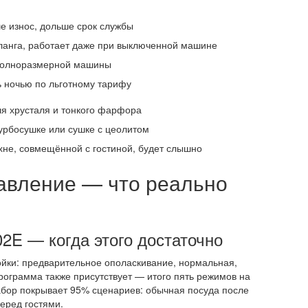
е износ, дольше срок службы
ланга, работает даже при выключенной машине
 полноразмерной машины
ь ночью по льготному тарифу
я хрусталя и тонкого фарфора
урбосушке или сушке с цеолитом
хне, совмещённой с гостиной, будет слышно
авление — что реально
E — когда этого достаточно
йки: предварительное ополаскивание, нормальная,
ограмма также присутствует — итого пять режимов на
набор покрывает 95% сценариев: обычная посуда после
еред гостями.