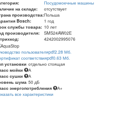
атегория:
Посудомоечные машины
аличие на складе:
отсутствует
трана производства:
Польша
арантия Bosch:
1 год
рок службы товара:
10 лет
од производителя:
SMS24AW02E
трихкод:
4242002995076
уководство пользователя
pdf
2.28 Мб.
ертификат соответствия
pdf
0.63 Мб.
ип установки
отдельно стоящая
ласс мойки
А
ласс сушки
А
ровень шума
50 дБ
ласс энергопотребления
А+
оказать все характеристики