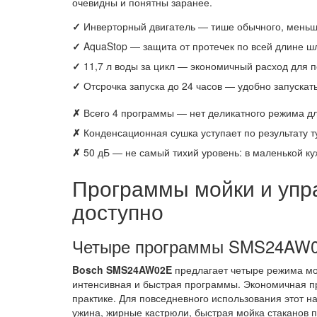
очевидны и понятны заранее.
✓
Инверторный двигатель — тише обычного, меньш
✓
AquaStop — защита от протечек по всей длине ш
✓
11,7 л воды за цикл — экономичный расход для
✓
Отсрочка запуска до 24 часов — удобно запускат
✗
Всего 4 программы — нет деликатного режима дл
✗
Конденсационная сушка уступает по результату т
✗
50 дБ — не самый тихий уровень: в маленькой ку
Программы мойки и упр
доступно
Четыре программы SMS24AW02
Bosch SMS24AW02E
предлагает четыре режима мо
интенсивная и быстрая программы. Экономичная пр
практике. Для повседневного использования этот 
ужина, жирные кастрюли, быстрая мойка стаканов п