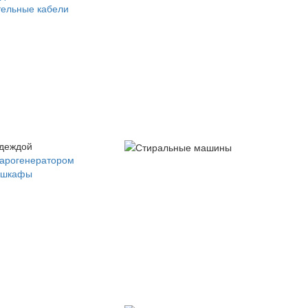
ельные кабели
одеждой
парогенератором
 шкафы