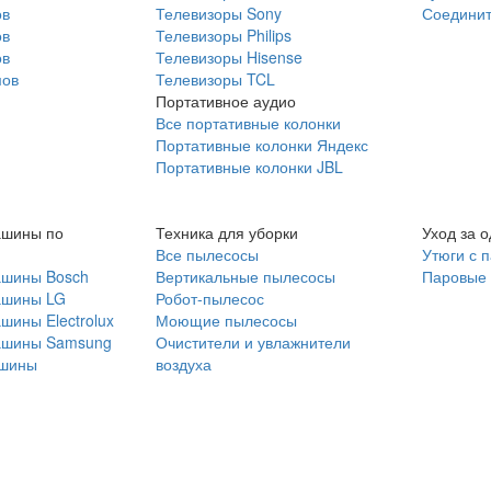
ов
Телевизоры Sony
Соединит
ов
Телевизоры Philips
ов
Телевизоры Hisense
мов
Телевизоры TCL
Портативное аудио
Все портативные колонки
Портативные колонки Яндекс
Портативные колонки JBL
ашины по
Техника для уборки
Уход за 
Все пылесосы
Утюги с 
ашины Bosch
Вертикальные пылесосы
Паровые
ашины LG
Робот-пылесос
шины Electrolux
Моющие пылесосы
ашины Samsung
Очистители и увлажнители
шины
воздуха