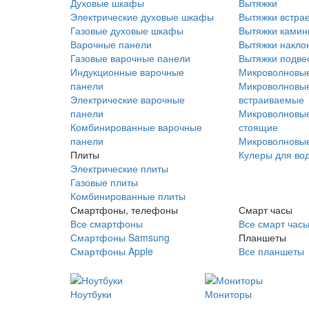
Духовые шкафы
Вытяжки
Электрические духовые шкафы
Вытяжки встра
Газовые духовые шкафы
Вытяжки ками
Варочные панели
Вытяжки накло
Газовые варочные панели
Вытяжки подве
Индукционные варочные
Микроволновые
панели
Микроволновые
Электрические варочные
встраиваемые
панели
Микроволновые
Комбинированные варочные
стоящие
панели
Микроволновые
Плиты
Кулеры для во
Электрические плиты
Газовые плиты
Комбинированные плиты
Смартфоны, телефоны
Смарт часы
Все смартфоны
Все смарт час
Смартфоны Samsung
Планшеты
Смартфоны Apple
Все планшеты
Ноутбуки
Мониторы