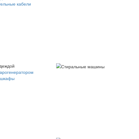
ельные кабели
одеждой
парогенератором
 шкафы