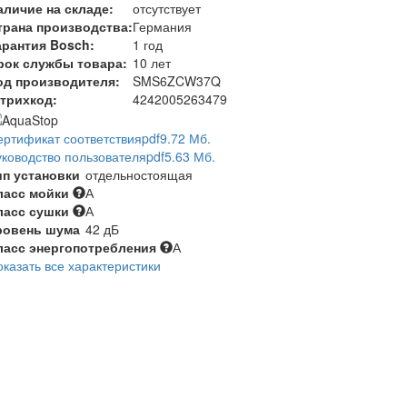
аличие на складе:
отсутствует
трана производства:
Германия
арантия Bosch:
1 год
рок службы товара:
10 лет
од производителя:
SMS6ZCW37Q
трихкод:
4242005263479
ертификат соответствия
pdf
9.72 Мб.
уководство пользователя
pdf
5.63 Мб.
ип установки
отдельностоящая
ласс мойки
А
ласс сушки
А
ровень шума
42 дБ
ласс энергопотребления
А
оказать все характеристики