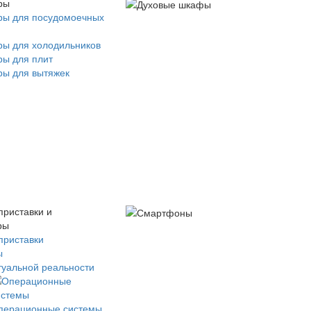
ры
ры для посудомоечных
ры для холодильников
ры для плит
ры для вытяжек
приставки и
ры
приставки
ы
туальной реальности
перационные системы