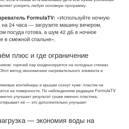
воляет ускорить любую основную программу.
зреватель FormulaTV:
«Используйте ночную
а на 24 часа — загрузите машину вечером,
ром посуда готова, а шум 42 дБ в ночное
е в смежной спальне».
ём плюс и где ограничение
ком: горячий пар конденсируется на холодных стенках
 Этот метод экономичнее нагревательного элемента и
иковые контейнеры и крышки сохнут хуже: пластик не
стаётся на поверхности. По наблюдениям редакции FormulaTV
аметно улучшает результат сушки именно пластика.
иоткрывает её — это дополнительно улучшает
 загрузка — экономия воды на