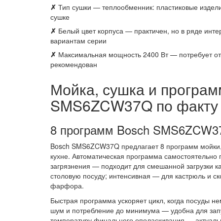
✗
Тип сушки — теплообменник: пластиковые изделия
сушке
✗
Белый цвет корпуса — практичен, но в ряде инт
вариантам серии
✗
Максимальная мощность 2400 Вт — потребует отд
рекомендован
Мойка, сушка и програ
SMS6ZCW37Q по факту
8 программ Bosch SMS6ZCW37
Bosch SMS6ZCW37Q предлагает 8 программ мойки,
кухне. Автоматическая программа самостоятельно 
загрязнения — подходит для смешанной загрузки 
столовую посуду; интенсивная — для кастрюль и ск
фарфора.
Быстрая программа ускоряет цикл, когда посуды не
шум и потребление до минимума — удобна для зап
температуру финального ополаскивания — актуальн