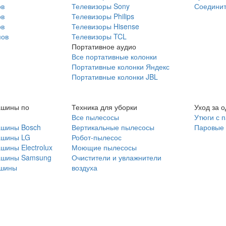
ов
Телевизоры Sony
Соединит
ов
Телевизоры Philips
ов
Телевизоры Hisense
мов
Телевизоры TCL
Портативное аудио
Все портативные колонки
Портативные колонки Яндекс
Портативные колонки JBL
ашины по
Техника для уборки
Уход за 
Все пылесосы
Утюги с 
ашины Bosch
Вертикальные пылесосы
Паровые
ашины LG
Робот-пылесос
шины Electrolux
Моющие пылесосы
ашины Samsung
Очистители и увлажнители
шины
воздуха