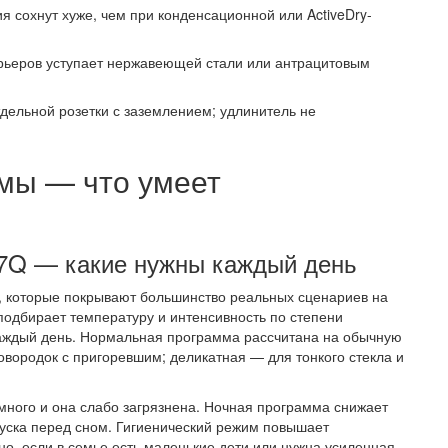
 сохнут хуже, чем при конденсационной или ActiveDry-
ерьеров уступает нержавеющей стали или антрацитовым
ельной розетки с заземлением; удлинитель не
ммы — что умеет
Q — какие нужны каждый день
 которые покрывают большинство реальных сценариев на
подбирает температуру и интенсивность по степени
каждый день. Нормальная программа рассчитана на обычную
овородок с пригоревшим; деликатная — для тонкого стекла и
много и она слабо загрязнена. Ночная программа снижает
уска перед сном. Гигиенический режим повышает
о, если в семье есть маленькие дети или нужна усиленная