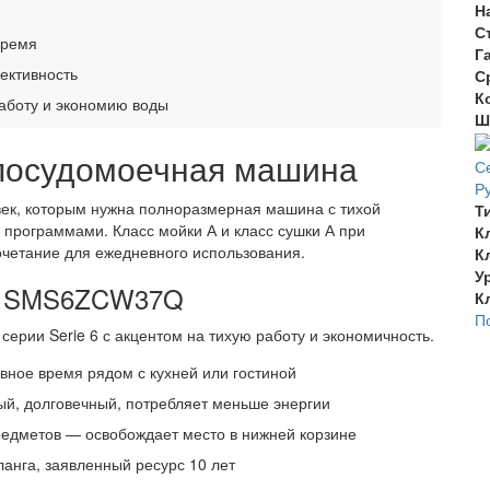
Н
С
время
Г
ективность
С
К
работу и экономию воды
Ш
 посудомоечная машина
С
Р
ек, которым нужна полноразмерная машина с тихой
Т
 программами. Класс мойки А и класс сушки А при
К
очетание для ежедневного использования.
К
У
ия SMS6ZCW37Q
К
П
ии Serie 6 с акцентом на тихую работу и экономичность.
вное время рядом с кухней или гостиной
й, долговечный, потребляет меньше энергии
редметов — освобождает место в нижней корзине
анга, заявленный ресурс 10 лет