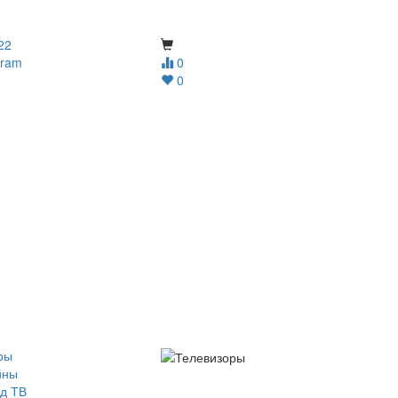
22
gram
0
0
ры
йны
д ТВ