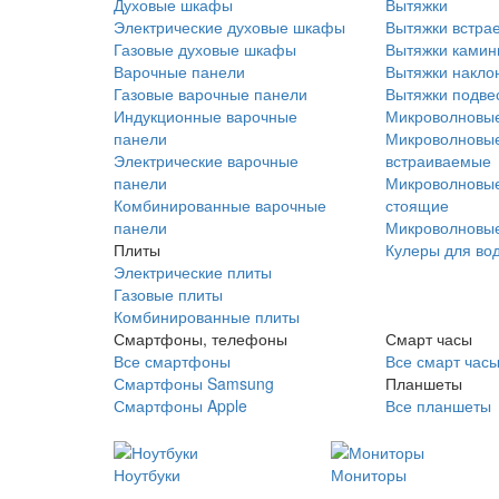
Духовые шкафы
Вытяжки
Электрические духовые шкафы
Вытяжки встра
Газовые духовые шкафы
Вытяжки ками
Варочные панели
Вытяжки накло
Газовые варочные панели
Вытяжки подве
Индукционные варочные
Микроволновые
панели
Микроволновые
Электрические варочные
встраиваемые
панели
Микроволновые
Комбинированные варочные
стоящие
панели
Микроволновые
Плиты
Кулеры для во
Электрические плиты
Газовые плиты
Комбинированные плиты
Смартфоны, телефоны
Смарт часы
Все смартфоны
Все смарт час
Смартфоны Samsung
Планшеты
Смартфоны Apple
Все планшеты
Ноутбуки
Мониторы