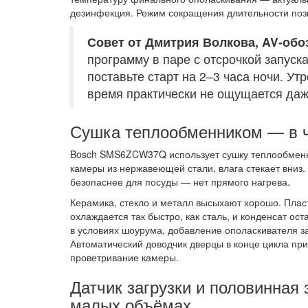
дезинфекция. Режим сокращения длительности поз
Совет от Дмитрия Волкова, AV-обо
программу в паре с отсрочкой запуск
поставьте старт на 2–3 часа ночи. Ут
время практически не ощущается даж
Сушка теплообменником — в ч
Bosch SMS6ZCW37Q использует сушку теплообменни
камеры из нержавеющей стали, влага стекает вниз.
безопаснее для посуды — нет прямого нагрева.
Керамика, стекло и металл высыхают хорошо. Пласт
охлаждается так быстро, как сталь, и конденсат о
в условиях шоурума, добавление ополаскивателя з
Автоматический доводчик дверцы в конце цикла пр
проветривание камеры.
Датчик загрузки и половинная
малых объёмах