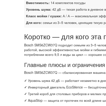
Вместимость:
14 комплектов посуды
Уровень шума:
42 дБ — тихая работа в дневное 
Класс мойки / сушки:
А / А — максимальная эфф
Для кого:
семьи из 3–5 человек, ценящие тихую 
Коротко — для кого эта
Bosch SMS6ZCW37Q подходит семьям из 3–5 челов
работой, высокой эффективностью мойки и гибкими
потреблении всего 9,5 л воды за цикл — хорошее с
Главные плюсы и ограничен
Bosch SMS6ZCW37Q — сбалансированная машина сер
✓
Уровень шума 42 дБ — работает незаметно в дне
✓
Инверторный двигатель EcoSilence — бесщёточны
✓
Третий короб для столовых приборов и мелких п
✓
AquaStop — защита от протечек по всей длине шл