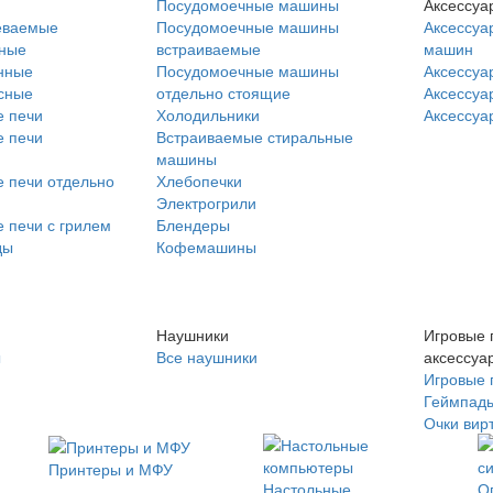
Посудомоечные машины
Аксессуа
еваемые
Посудомоечные машины
Аксессуа
нные
встраиваемые
машин
нные
Посудомоечные машины
Аксессуа
сные
отдельно стоящие
Аксессуа
 печи
Холодильники
Аксессуа
 печи
Встраиваемые стиральные
машины
 печи отдельно
Хлебопечки
Электрогрили
 печи с грилем
Блендеры
ды
Кофемашины
Наушники
Игровые 
ы
Все наушники
аксессуа
Игровые 
Геймпад
Очки вир
Принтеры и МФУ
Настольные
О