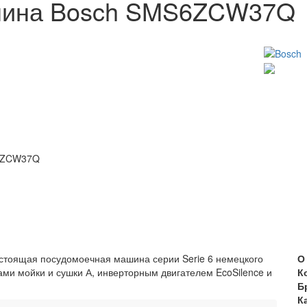
шина Bosch SMS6ZCW37Q
6ZCW37Q
тоящая посудомоечная машина серии Serie 6 немецкого
О
ами мойки и сушки А, инверторным двигателем EcoSilence и
К
Б
К