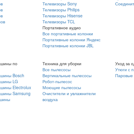
ов
Телевизоры Sony
Соединит
ов
Телевизоры Philips
ов
Телевизоры Hisense
мов
Телевизоры TCL
Портативное аудио
Все портативные колонки
Портативные колонки Яндекс
Портативные колонки JBL
ашины по
Техника для уборки
Уход за 
Все пылесосы
Утюги с 
ашины Bosch
Вертикальные пылесосы
Паровые
ашины LG
Робот-пылесос
шины Electrolux
Моющие пылесосы
ашины Samsung
Очистители и увлажнители
шины
воздуха