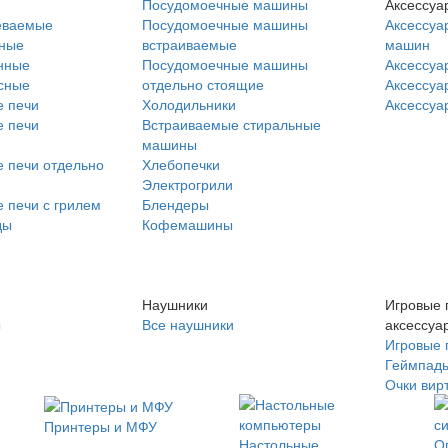
Посудомоечные машины
Аксессуа
еваемые
Посудомоечные машины
Аксессуа
нные
встраиваемые
машин
нные
Посудомоечные машины
Аксессуа
сные
отдельно стоящие
Аксессуа
 печи
Холодильники
Аксессуа
 печи
Встраиваемые стиральные
машины
 печи отдельно
Хлебопечки
Электрогрили
 печи с грилем
Блендеры
ды
Кофемашины
Наушники
Игровые 
ы
Все наушники
аксессуа
Игровые 
Геймпад
Очки вир
Принтеры и МФУ
Настольные
О