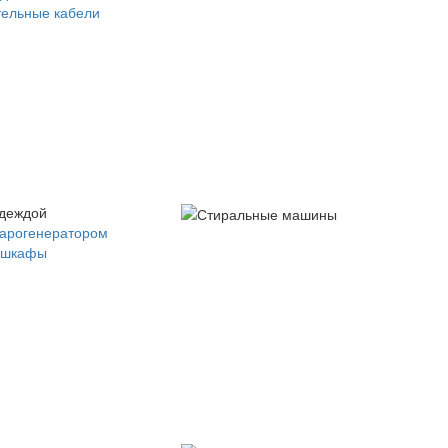
ельные кабели
одеждой
парогенератором
 шкафы