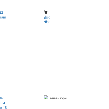
22
gram
0
0
ры
йны
д ТВ