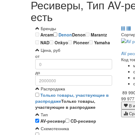
Ресиверы, Тип AV-рес
есть
Бренды
Сорти
Arcam
Denon
Denon
Marantz
NAD
Onkyo
Pioneer
Yamaha
Цена, руб
AV рес
от
Код то
до
Распродажа
89 99
Только товары, участвующие в
99 977
распродаже
Только товары,
В и
участвующие в распродаже
Ср
Тип
AV-ресивер
CD-ресивер
Схемотехника