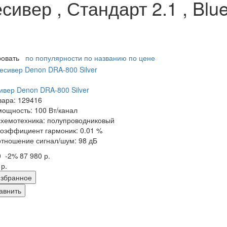
ивер , Стандарт 2.1 , Blue
ровать
по популярности
по названию
по цене
ивер Denon DRA-800 Silver
вара: 129416
мощность: 100 Вт/канал
схемотехника: полупроводниковый
коэффициент гармоник: 0.01 %
отношение сигнал/шум: 98 дБ
0
-2%
87 980 р.
 р.
збранное
авнить