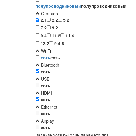
полупроводниковый
полупроводниковый
Стандарт
2.1
2.2
5.2
7.2
9.2
9.4
11.2
11.4
13.2
9.4.6
Wi-Fi
есть
есть
Bluetooth
есть
USB
есть
HDMI
есть
Ethernet
есть
Airplay
есть
Задайте хотя бы один параметр для