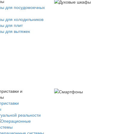
ры
ры для посудомоечных
ры для холодильников
ры для плит
ры для вытяжек
приставки и
ры
приставки
ы
туальной реальности
перационные системы