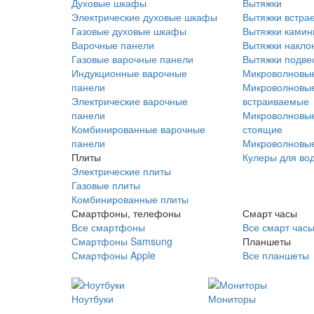
Духовые шкафы
Вытяжки
Электрические духовые шкафы
Вытяжки встра
Газовые духовые шкафы
Вытяжки ками
Варочные панели
Вытяжки накло
Газовые варочные панели
Вытяжки подве
Индукционные варочные
Микроволновые
панели
Микроволновые
Электрические варочные
встраиваемые
панели
Микроволновые
Комбинированные варочные
стоящие
панели
Микроволновые
Плиты
Кулеры для во
Электрические плиты
Газовые плиты
Комбинированные плиты
Смартфоны, телефоны
Смарт часы
Все смартфоны
Все смарт час
Смартфоны Samsung
Планшеты
Смартфоны Apple
Все планшеты
Ноутбуки
Мониторы