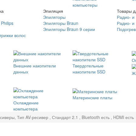
компьютеры
ка
Эпиляция
Товары д
Эпиляторы
Радио- и
Philips
Эпиляторы Braun
Радио- и
Эпиляторы Braun 9 серии
Подогрев
трижки волос
О
Внешние накопители
Твердотельные
данных
накопители SSD
Ж
Материнские платы
Охлаждение
компьютера
сиверы, Тип AV-ресивер , Стандарт 2.1 , Bluetooth есть , HDMI есть