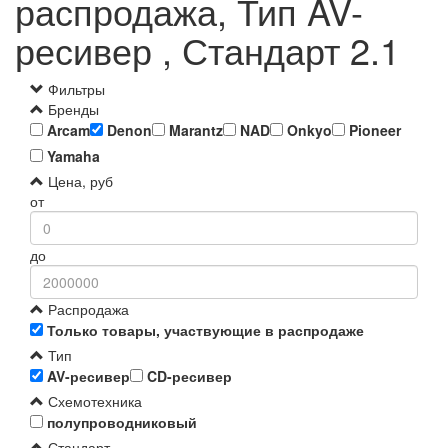
распродажа, Тип AV-
ресивер , Стандарт 2.1
Фильтры
Бренды
Arcam
Denon
Marantz
NAD
Onkyo
Pioneer
Yamaha
Цена, руб
от
до
Распродажа
Только товары, участвующие в распродаже
Тип
AV-ресивер
CD-ресивер
Схемотехника
полупроводниковый
Стандарт