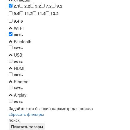
2.1
2.2
5.2
7.2
9.2
9.4
11.2
11.4
13.2
9.4.6
Wi-Fi
есть
Bluetooth
есть
USB
есть
HDMI
есть
Ethernet
есть
Airplay
есть
Задайте хотя бы один параметр для поиска
сбросить фильтры
поиск