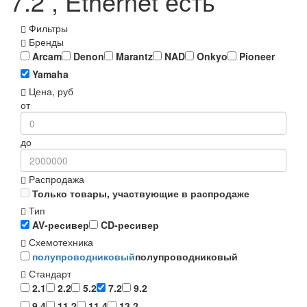
7.2 , Ethernet есть
Фильтры
Бренды
Arcam
Denon
Marantz
NAD
Onkyo
Pioneer
Yamaha
Цена, руб
от
до
Распродажа
Только товары, участвующие в распродаже
Тип
AV-ресивер
CD-ресивер
Схемотехника
полупроводниковый
полупроводниковый
Стандарт
2.1
2.2
5.2
7.2
9.2
9.4
11.2
11.4
13.2