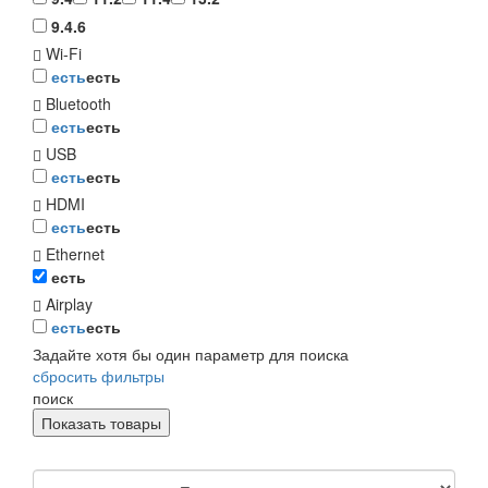
9.4.6
Wi-Fi
есть
есть
Bluetooth
есть
есть
USB
есть
есть
HDMI
есть
есть
Ethernet
есть
Airplay
есть
есть
Задайте хотя бы один параметр для поиска
сбросить фильтры
поиск