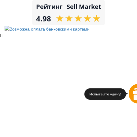
Рейтинг
Sell Market
★
★
★
★
★
★
★
★
★
★
4.98
Испытайте удачу!