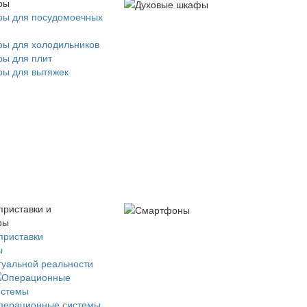
ры
ры для посудомоечных
ры для холодильников
ры для плит
ры для вытяжек
приставки и
ры
приставки
ы
туальной реальности
перационные системы