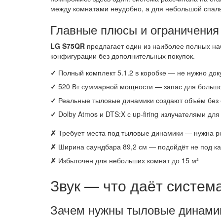
между комнатами неудобно, а для небольшой спаль
Главные плюсы и ограничени
LG S75QR
предлагает один из наиболее полных наб
конфигурации без дополнительных покупок.
✓
Полный комплект 5.1.2 в коробке — не нужно до
✓
520 Вт суммарной мощности — запас для большо
✓
Реальные тыловые динамики создают объём без
✓
Dolby Atmos и DTS:X с up-firing излучателями дл
✗
Требует места под тыловые динамики — нужна ро
✗
Ширина саундбара 89,2 см — подойдёт не под ка
✗
Избыточен для небольших комнат до 15 м²
Звук — что даёт система
Зачем нужны тыловые динами