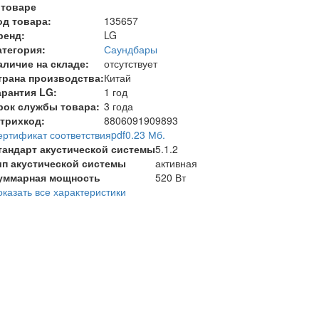
 товаре
од товара:
135657
ренд:
LG
атегория:
Саундбары
аличие на складе:
отсутствует
трана производства:
Китай
арантия LG:
1 год
рок службы товара:
3 года
трихкод:
8806091909893
ертификат соответствия
pdf
0.23 Мб.
тандарт акустической системы
5.1.2
ип акустической системы
активная
уммарная мощность
520 Вт
оказать все характеристики