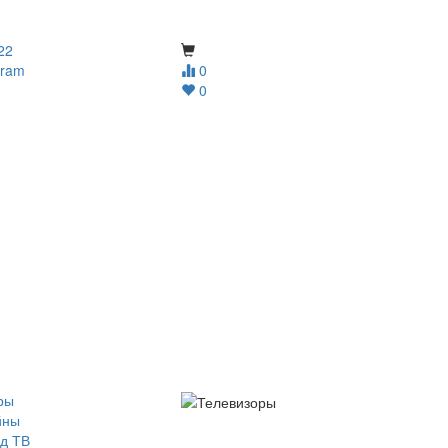
22
gram
0
0
ры
йны
д ТВ