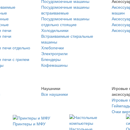
Посудомоечные машины
Аксессуа
еваемые
Посудомоечные машины
Аксессуа
нные
встраиваемые
машин
нные
Посудомоечные машины
Аксессуа
сные
отдельно стоящие
Аксессуа
 печи
Холодильники
Аксессуа
 печи
Встраиваемые стиральные
машины
 печи отдельно
Хлебопечки
Электрогрили
 печи с грилем
Блендеры
ды
Кофемашины
Наушники
Игровые 
ы
Все наушники
аксессуа
Игровые 
Геймпад
Очки вир
Принтеры и МФУ
Настольные
О