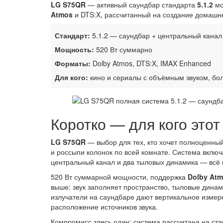
LG S75QR
— активный саундбар стандарта
5.1.2
мо
Atmos
и DTS:X, рассчитанный на создание домашне
Стандарт:
5.1.2 — саундбар + центральный канал 
Мощность:
520 Вт суммарно
Форматы:
Dolby Atmos, DTS:X, IMAX Enhanced
Для кого:
кино и сериалы с объёмным звуком, бо
Коротко — для кого этот
LG S75QR
— выбор для тех, кто хочет полноценный
и россыпи колонок по всей комнате. Система вклю
центральный канал и два тыловых динамика — всё 
520 Вт суммарной мощности, поддержка
Dolby At
выше: звук заполняет пространство, тыловые динами
излучатели на саундбаре дают вертикальное измер
расположение источников звука.
Компромисс здесь один: система рассчитана на ст