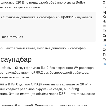
щностью 520 Вт с поддержкой объёмного звука
Dolby
О
го кинотеатра в гостиной.
К
Б
К
+ 2 тыловых динамика + сабвуфер + 2 up-firing излучателя
Н
С
Г
С
льшая гостиная
Ш
С
С
Т
 саундбар
С
П
 объёмный звук формата 5.1.2 без отдельного AV-ресивера
чает саундбар шириной 89,2 см, беспроводной сабвуфер,
в одном комплекте.
mos
и
DTS:X
делают S75QR уместным в комнате от 20 м² и
ки создают реальное окружение сзади, а up-firing
ение. Это не имитация объёма через DSP — это физическое
ационарный сценарий. Переставлять тыловые динамики