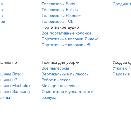
ов
Телевизоры Sony
Соединит
ов
Телевизоры Philips
ов
Телевизоры Hisense
мов
Телевизоры TCL
Портативное аудио
Все портативные колонки
Портативные колонки Яндекс
Портативные колонки JBL
ашины по
Техника для уборки
Уход за 
Все пылесосы
Утюги с 
ашины Bosch
Вертикальные пылесосы
Паровые
ашины LG
Робот-пылесос
шины Electrolux
Моющие пылесосы
ашины Samsung
Очистители и увлажнители
шины
воздуха