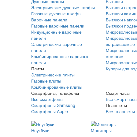
Духовые шкафы
Вытяжки
Электрические духовые шкафы
Вытяжки встра
Газовые духовые шкафы
Вытяжки ками
Варочные панели
Вытяжки накло
Газовые варочные панели
Вытяжки подве
Индукционные варочные
Микроволновые
панели
Микроволновые
Электрические варочные
встраиваемые
панели
Микроволновые
Комбинированные варочные
стоящие
панели
Микроволновые
Плиты
Кулеры для во
Электрические плиты
Газовые плиты
Комбинированные плиты
Смартфоны, телефоны
Смарт часы
Все смартфоны
Все смарт час
Смартфоны Samsung
Планшеты
Смартфоны Apple
Все планшеты
Ноутбуки
Мониторы