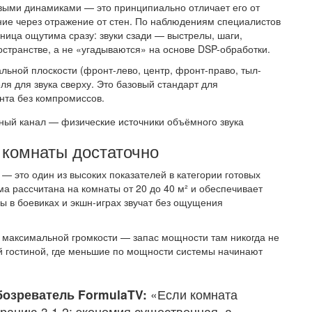
выми динамиками — это принципиально отличает его от
ние через отражение от стен. По наблюдениям специалистов
ница ощутима сразу: звуки сзади — выстрелы, шаги,
остранстве, а не «угадываются» на основе DSP-обработки.
альной плоскости (фронт-лево, центр, фронт-право, тыл-
теля для звука сверху. Это базовый стандарт для
ента без компромиссов.
 комнаты достаточно
 — это один из высоких показателей в категории готовых
а рассчитана на комнаты от 20 до 40 м² и обеспечивает
ы в боевиках и экшн-играх звучат без ощущения
% максимальной громкости — запас мощности там никогда не
 гостиной, где меньшие по мощности системы начинают
бозреватель FormulaTV:
«Если комната
рацию 3.1.2: экономия существенная, а