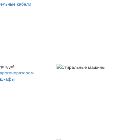
ельные кабели
одеждой
парогенератором
 шкафы