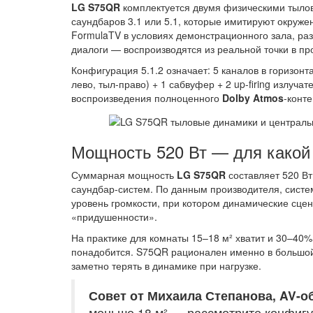
LG S75QR
комплектуется двумя физическими тыло
саундбаров 3.1 или 5.1, которые имитируют окруже
FormulaTV в условиях демонстрационного зала, раз
диалоги — воспроизводятся из реальной точки в пр
Конфигурация 5.1.2 означает: 5 каналов в горизонт
лево, тыл-право) + 1 сабвуфер + 2 up-firing излуча
воспроизведения полноценного
Dolby Atmos
-конт
Мощность 520 Вт — для какой
Суммарная мощность
LG S75QR
составляет 520 Вт
саундбар-систем. По данным производителя, систем
уровень громкости, при котором динамические сцен
«придушенности».
На практике для комнаты 15–18 м² хватит и 30–40
понадобится. S75QR рационален именно в большой
заметно терять в динамике при нагрузке.
Совет от Михаила Степанова, AV-о
меньше 18 м² — рассмотрите конфигу