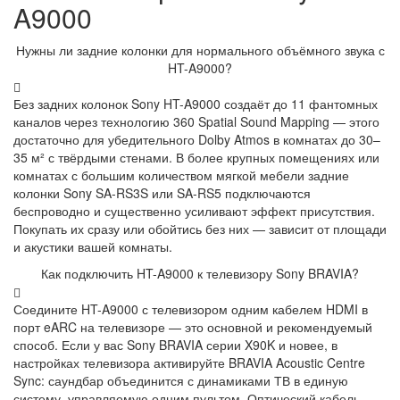
A9000
Нужны ли задние колонки для нормального объёмного звука с
HT-A9000?
Без задних колонок Sony HT-A9000 создаёт до 11 фантомных
каналов через технологию 360 Spatial Sound Mapping — этого
достаточно для убедительного Dolby Atmos в комнатах до 30–
35 м² с твёрдыми стенами. В более крупных помещениях или
комнатах с большим количеством мягкой мебели задние
колонки Sony SA-RS3S или SA-RS5 подключаются
беспроводно и существенно усиливают эффект присутствия.
Покупать их сразу или обойтись без них — зависит от площади
и акустики вашей комнаты.
Как подключить HT-A9000 к телевизору Sony BRAVIA?
Соедините HT-A9000 с телевизором одним кабелем HDMI в
порт eARC на телевизоре — это основной и рекомендуемый
способ. Если у вас Sony BRAVIA серии X90K и новее, в
настройках телевизора активируйте BRAVIA Acoustic Centre
Sync: саундбар объединится с динамиками ТВ в единую
систему, управляемую одним пультом. Оптический кабель