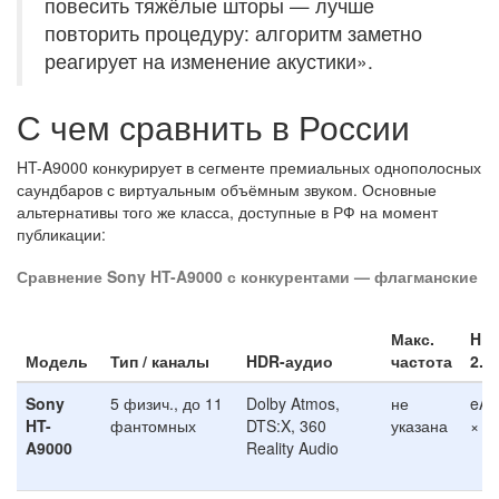
повесить тяжёлые шторы — лучше
повторить процедуру: алгоритм заметно
реагирует на изменение акустики».
С чем сравнить в России
HT-A9000 конкурирует в сегменте премиальных однополосных
саундбаров с виртуальным объёмным звуком. Основные
альтернативы того же класса, доступные в РФ на момент
публикации:
Сравнение Sony HT-A9000 с конкурентами — флагманские с
Макс.
HD
Модель
Тип / каналы
HDR-аудио
частота
2.1
Sony
5 физич., до 11
Dolby Atmos,
не
eA
HT-
фантомных
DTS:X, 360
указана
× 1
A9000
Reality Audio