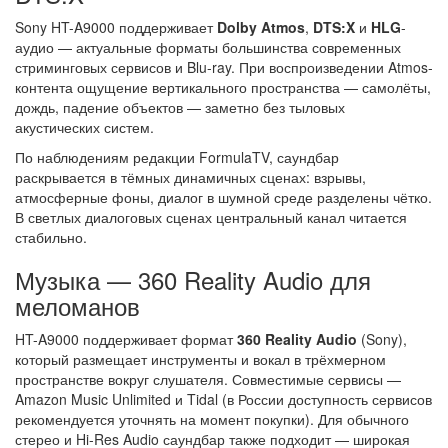
Sony HT-A9000 поддерживает
Dolby Atmos
,
DTS:X
и
HLG
-
аудио — актуальные форматы большинства современных
стриминговых сервисов и Blu-ray. При воспроизведении Atmos-
контента ощущение вертикального пространства — самолёты,
дождь, падение объектов — заметно без тыловых
акустических систем.
По наблюдениям редакции FormulaTV, саундбар
раскрывается в тёмных динамичных сценах: взрывы,
атмосферные фоны, диалог в шумной среде разделены чётко.
В светлых диалоговых сценах центральный канал читается
стабильно.
Музыка — 360 Reality Audio для
меломанов
HT-A9000 поддерживает формат
360 Reality Audio
(Sony),
который размещает инструменты и вокал в трёхмерном
пространстве вокруг слушателя. Совместимые сервисы —
Amazon Music Unlimited и Tidal (в России доступность сервисов
рекомендуется уточнять на момент покупки). Для обычного
стерео и Hi-Res Audio саундбар также подходит — широкая