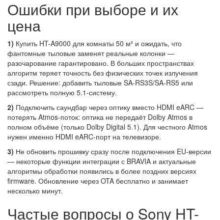
Ошибки при выборе и их
цена
1)
Купить HT-A9000 для комнаты 50 м² и ожидать, что
фантомные тыловые заменят реальные колонки —
разочарование гарантировано. В больших пространствах
алгоритм теряет точность без физических точек излучения
сзади. Решение: добавить тыловые SA-RS3S/SA-RS5 или
рассмотреть полную 5.1-систему.
2)
Подключить саундбар через оптику вместо HDMI eARC —
потерять Atmos-поток: оптика не передаёт Dolby Atmos в
полном объёме (только Dolby Digital 5.1). Для честного Atmos
нужен именно HDMI eARC-порт на телевизоре.
3)
Не обновить прошивку сразу после подключения EU-версии
— некоторые функции интеграции с BRAVIA и актуальные
алгоритмы обработки появились в более поздних версиях
firmware. Обновление через OTA бесплатно и занимает
несколько минут.
Частые вопросы о Sony HT-