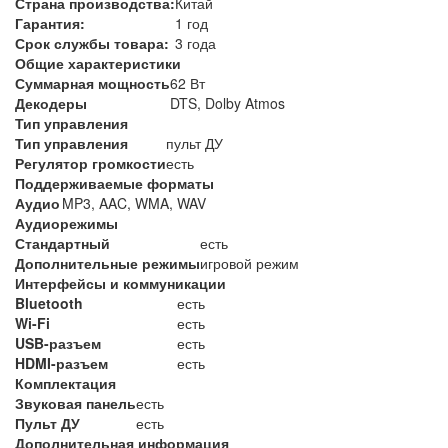
Страна производства:
Китай
Гарантия:
1 год
Срок службы товара:
3 года
Общие характеристики
Суммарная мощность
62 Вт
Декодеры
DTS, Dolby Atmos
Тип управления
Тип управления
пульт ДУ
Регулятор громкости
есть
Поддерживаемые форматы
Аудио
MP3, AAC, WMA, WAV
Аудиорежимы
Стандартный
есть
Дополнительные режимы
игровой режим
Интерфейсы и коммуникации
Bluetooth
есть
Wi-Fi
есть
USB-разъем
есть
HDMI-разъем
есть
Комплектация
Звуковая панель
есть
Пульт ДУ
есть
Дополнительная информация