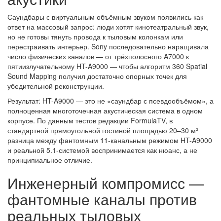
Саундбары с виртуальным объёмным звуком появились как
ответ на массовый запрос: люди хотят кинотеатральный звук,
но не готовы тянуть провода к тыловым колонкам или
перестраивать интерьер. Sony последовательно наращивала
число физических каналов — от трёхполосного A7000 к
пятиизлучательному HT-A9000 — чтобы алгоритм 360 Spatial
Sound Mapping получил достаточно опорных точек для
убедительной реконструкции.
Результат: HT-A9000 — это не «саундбар с псевдообъёмом», а
полноценная многоточечная акустическая система в одном
корпусе. По данным тестов редакции FormulaTV, в
стандартной прямоугольной гостиной площадью 20–30 м²
разница между фантомным 11-канальным режимом HT-A9000
и реальной 5.1-системой воспринимается как нюанс, а не
принципиальное отличие.
Инженерный компромисс —
фантомные каналы против
реальных тыловых