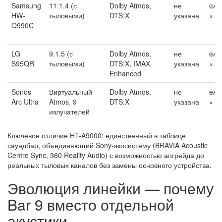
Samsung
11.1.4 (с
Dolby Atmos,
не
eA
HW-
тыловыми)
DTS:X
указана
× 1
Q990C
LG
9.1.5 (с
Dolby Atmos,
не
eA
S95QR
тыловыми)
DTS:X, IMAX
указана
× 1
Enhanced
Sonos
Виртуальный
Dolby Atmos,
не
eA
Arc Ultra
Atmos, 9
DTS:X
указана
× 1
излучателей
Ключевое отличие HT-A9000: единственный в таблице
саундбар, объединяющий Sony-экосистему (BRAVIA Acoustic
Centre Sync, 360 Reality Audio) с возможностью апгрейда до
реальных тыловых каналов без замены основного устройства.
Эволюция линейки — почему
Bar 9 вместо отдельной
акустики