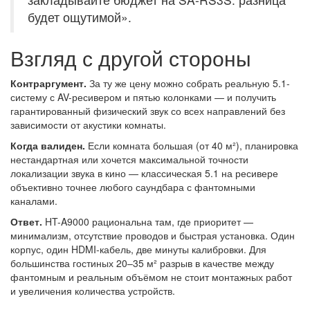
будет ощутимой».
Взгляд с другой стороны
Контраргумент.
За ту же цену можно собрать реальную 5.1-
систему с AV-ресивером и пятью колонками — и получить
гарантированный физический звук со всех направлений без
зависимости от акустики комнаты.
Когда валиден.
Если комната большая (от 40 м²), планировка
нестандартная или хочется максимальной точности
локализации звука в кино — классическая 5.1 на ресивере
объективно точнее любого саундбара с фантомными
каналами.
Ответ.
HT-A9000 рациональна там, где приоритет —
минимализм, отсутствие проводов и быстрая установка. Один
корпус, один HDMI-кабель, две минуты калибровки. Для
большинства гостиных 20–35 м² разрыв в качестве между
фантомным и реальным объёмом не стоит монтажных работ
и увеличения количества устройств.