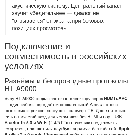
акустическую систему. Центральный канал
звучит убедительнее — диалог не
"отрывается" от экрана при боковых
позициях просмотра».
Подключение и
совместимость в российских
условиях
Разъёмы и беспроводные протоколы
HT-A9000
Sony HT-A9000 подключается к телевизору через
HDMI eARC
— один кабель передаёт многоканальный Atmos-поток с
потоковых сервисов, доступных на смарт-ТВ. Дополнительно
есть оптический вход для источников без HDMI и порт USB.
Bluetooth 5.0
и
Wi-Fi
(2.4/5 ГГц) позволяют подключить
смартфон, планшет или ноутбук напрямую без кабелей.
Apple
AirPlay 2
и
Google Chromecast
работают в штатном режиме