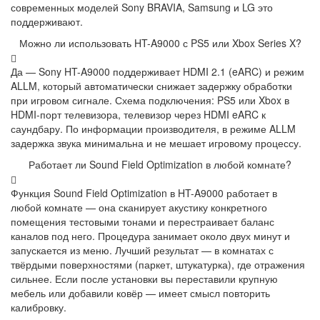
современных моделей Sony BRAVIA, Samsung и LG это
поддерживают.
Можно ли использовать HT-A9000 с PS5 или Xbox Series X?
Да — Sony HT-A9000 поддерживает HDMI 2.1 (eARC) и режим
ALLM, который автоматически снижает задержку обработки
при игровом сигнале. Схема подключения: PS5 или Xbox в
HDMI-порт телевизора, телевизор через HDMI eARC к
саундбару. По информации производителя, в режиме ALLM
задержка звука минимальна и не мешает игровому процессу.
Работает ли Sound Field Optimization в любой комнате?
Функция Sound Field Optimization в HT-A9000 работает в
любой комнате — она сканирует акустику конкретного
помещения тестовыми тонами и перестраивает баланс
каналов под него. Процедура занимает около двух минут и
запускается из меню. Лучший результат — в комнатах с
твёрдыми поверхностями (паркет, штукатурка), где отражения
сильнее. Если после установки вы переставили крупную
мебель или добавили ковёр — имеет смысл повторить
калибровку.