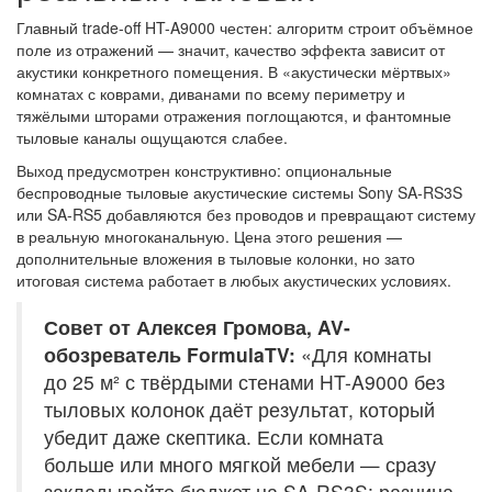
Главный trade-off HT-A9000 честен: алгоритм строит объёмное
поле из отражений — значит, качество эффекта зависит от
акустики конкретного помещения. В «акустически мёртвых»
комнатах с коврами, диванами по всему периметру и
тяжёлыми шторами отражения поглощаются, и фантомные
тыловые каналы ощущаются слабее.
Выход предусмотрен конструктивно: опциональные
беспроводные тыловые акустические системы Sony SA-RS3S
или SA-RS5 добавляются без проводов и превращают систему
в реальную многоканальную. Цена этого решения —
дополнительные вложения в тыловые колонки, но зато
итоговая система работает в любых акустических условиях.
Совет от Алексея Громова, AV-
обозреватель FormulaTV:
«Для комнаты
до 25 м² с твёрдыми стенами HT-A9000 без
тыловых колонок даёт результат, который
убедит даже скептика. Если комната
больше или много мягкой мебели — сразу
закладывайте бюджет на SA-RS3S: разница