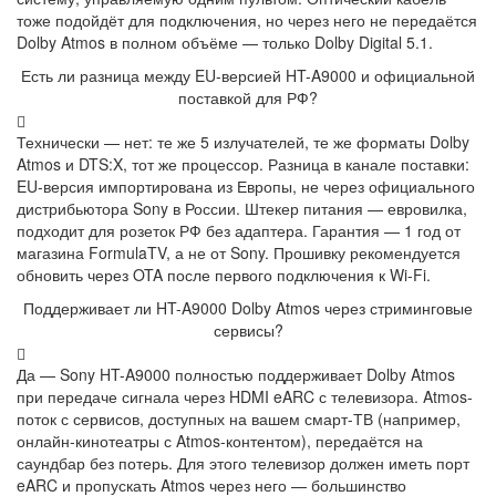
тоже подойдёт для подключения, но через него не передаётся
Dolby Atmos в полном объёме — только Dolby Digital 5.1.
Есть ли разница между EU-версией HT-A9000 и официальной
поставкой для РФ?
Технически — нет: те же 5 излучателей, те же форматы Dolby
Atmos и DTS:X, тот же процессор. Разница в канале поставки:
EU-версия импортирована из Европы, не через официального
дистрибьютора Sony в России. Штекер питания — евровилка,
подходит для розеток РФ без адаптера. Гарантия — 1 год от
магазина FormulaTV, а не от Sony. Прошивку рекомендуется
обновить через OTA после первого подключения к Wi-Fi.
Поддерживает ли HT-A9000 Dolby Atmos через стриминговые
сервисы?
Да — Sony HT-A9000 полностью поддерживает Dolby Atmos
при передаче сигнала через HDMI eARC с телевизора. Atmos-
поток с сервисов, доступных на вашем смарт-ТВ (например,
онлайн-кинотеатры с Atmos-контентом), передаётся на
саундбар без потерь. Для этого телевизор должен иметь порт
eARC и пропускать Atmos через него — большинство