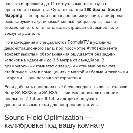
расчёта и проекции до 11 виртуальных точек звука в
пространстве комнаты. Суть технологии
360 Spatial Sound
Mapping
— не просто направленное излучение, а цифровая
реконструкция акустической сцены: процессор вычисляет
отражения от стен и потолка, выстраивая объёмное поле
вокруг слушателя.
По наблюдениям специалистов FormulaTV в условиях
демонстрационного зала, при просмотре Atmos-контента
эффект высоты и обволакивания ощущается без задних
колонок на удалении до 3,5 метра от саундбара. В
прямоугольных комнатах с твёрдыми стенами результат
стабильнее, чем в помещениях с мягкой мебелью и тяжёлыми
шторами — они поглощают отражения.
Если добавить опциональные беспроводные тыловые колонки
Sony SA-RS3S или SA-RS5 — система переходит в режим
реального 7.1.4 или 9.1.4, и алгоритм получает
дополнительные точки для построения картины.
Sound Field Optimization —
калибровка под вашу комнату