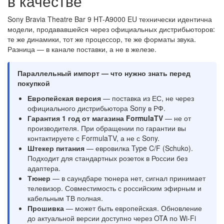
в качестве
Sony Bravia Theatre Bar 9 HT-A9000 EU технически идентична
модели, продававшейся через официальных дистрибьюторов:
те же динамики, тот же процессор, те же форматы звука.
Разница — в канале поставки, а не в железе.
Параллельный импорт — что нужно знать перед
покупкой
Европейская версия
— поставка из ЕС, не через
официального дистрибьютора Sony в РФ.
Гарантия 1 год от магазина FormulaTV
— не от
производителя. При обращении по гарантии вы
контактируете с FormulaTV, а не с Sony.
Штекер питания
— евровилка Type C/F (Schuko).
Подходит для стандартных розеток в России без
адаптера.
Тюнер
— в саундбаре тюнера нет, сигнал принимает
телевизор. Совместимость с российским эфирным и
кабельным ТВ полная.
Прошивка
— может быть европейская. Обновление
до актуальной версии доступно через OTA по Wi-Fi