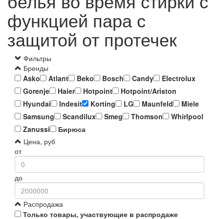
белья во время стирки с
функцией пара с
защитой от протечек
Фильтры
Бренды
Asko
Atlant
Beko
Bosch
Candy
Electrolux
Gorenje
Haier
Hotpoint
Hotpoint/Ariston
Hyundai
Indesit
Korting
LG
Maunfeld
Miele
Samsung
Scandilux
Smeg
Thomson
Whirlpool
Zanussi
Бирюса
Цена, руб
от
до
Распродажа
Только товары, участвующие в распродаже