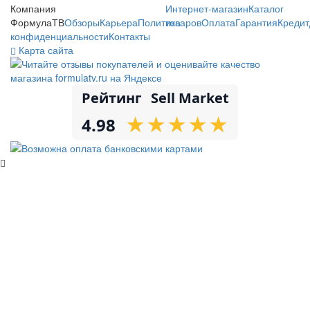
Компания
Интернет-магазин
Каталог
ФормулаТВ
Обзоры
Карьера
Политика
товаров
Оплата
Гарантия
Кредит
конфиденциальности
Контакты
Карта сайта
Рейтинг
Sell Market
★
★
★
★
★
★
★
★
★
★
4.98