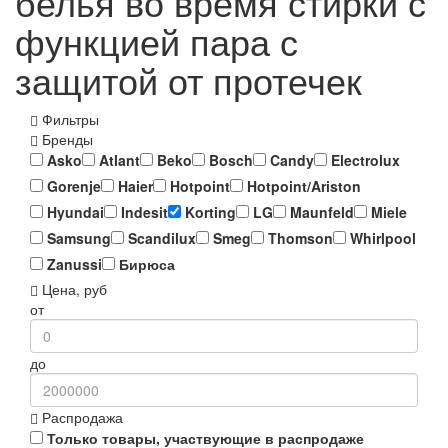
белья во время стирки с
функцией пара с
защитой от протечек
Фильтры
Бренды
Asko
Atlant
Beko
Bosch
Candy
Electrolux
Gorenje
Haier
Hotpoint
Hotpoint/Ariston
Hyundai
Indesit
Korting
LG
Maunfeld
Miele
Samsung
Scandilux
Smeg
Thomson
Whirlpool
Zanussi
Бирюса
Цена, руб
от
до
Распродажа
Только товары, участвующие в распродаже