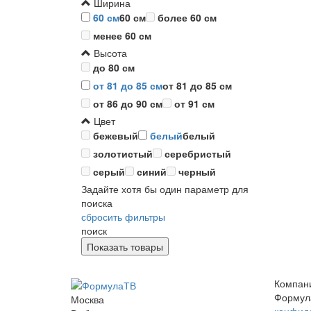
Ширина
60 см
60 см
более 60 см
менее 60 см
Высота
до 80 см
от 81 до 85 см
от 81 до 85 см
от 86 до 90 см
от 91 см
Цвет
бежевый
белый
белый
золотистый
серебристый
серый
синий
черный
Задайте хотя бы один параметр для
поиска
сбросить фильтры
поиск
Компан
Формул
Москва