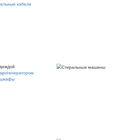
ельные кабели
одеждой
парогенератором
 шкафы