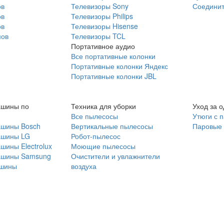
ов
Телевизоры Sony
Соединит
ов
Телевизоры Philips
ов
Телевизоры Hisense
мов
Телевизоры TCL
Портативное аудио
Все портативные колонки
Портативные колонки Яндекс
Портативные колонки JBL
ашины по
Техника для уборки
Уход за 
Все пылесосы
Утюги с 
ашины Bosch
Вертикальные пылесосы
Паровые
ашины LG
Робот-пылесос
шины Electrolux
Моющие пылесосы
ашины Samsung
Очистители и увлажнители
шины
воздуха