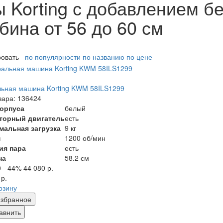
Korting с добавлением бе
бина от 56 до 60 см
ровать
по популярности
по названию
по цене
ьная машина Korting KWM 58ILS1299
вара: 136424
корпуса
белый
торный двигатель
есть
мальная загрузка
9 кг
м
1200 об/мин
ия пара
есть
на
58.2 см
0
-44%
44 080 р.
 р.
рзину
збранное
авнить