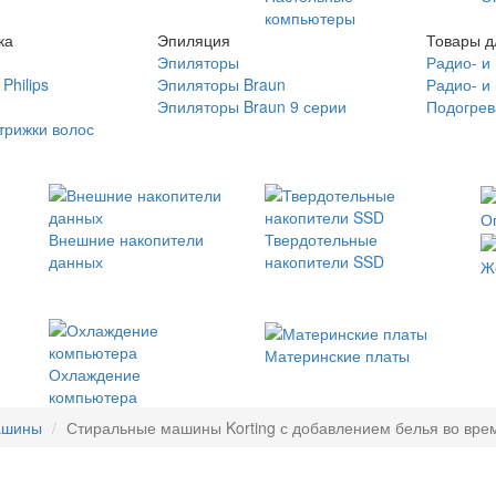
компьютеры
ка
Эпиляция
Товары д
Эпиляторы
Радио- и
Philips
Эпиляторы Braun
Радио- и
Эпиляторы Braun 9 серии
Подогрев
трижки волос
О
Внешние накопители
Твердотельные
данных
накопители SSD
Ж
Материнские платы
Охлаждение
компьютера
ашины
Стиральные машины Korting с добавлением белья во время