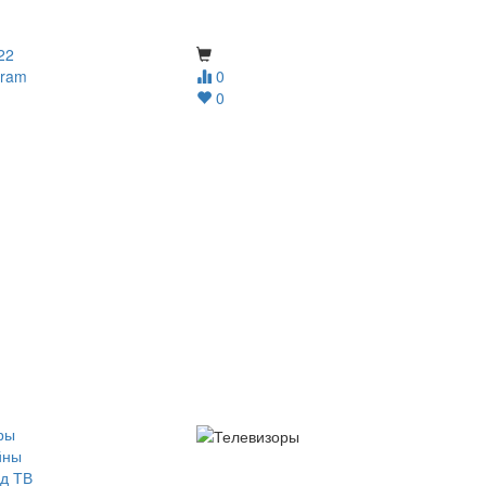
22
gram
0
0
ры
йны
д ТВ