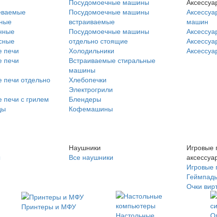
Посудомоечные машины
Аксессуа
еваемые
Посудомоечные машины
Аксессуа
нные
встраиваемые
машин
нные
Посудомоечные машины
Аксессуа
сные
отдельно стоящие
Аксессуа
 печи
Холодильники
Аксессуа
 печи
Встраиваемые стиральные
машины
 печи отдельно
Хлебопечки
Электрогрили
 печи с грилем
Блендеры
ды
Кофемашины
Наушники
Игровые 
ы
Все наушники
аксессуа
Игровые 
Геймпад
Очки вир
Принтеры и МФУ
Настольные
О