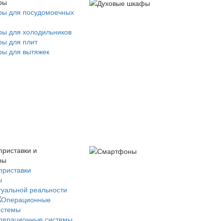
ры
ры для посудомоечных
ры для холодильников
ры для плит
ры для вытяжек
приставки и
ры
приставки
ы
туальной реальности
перационные системы