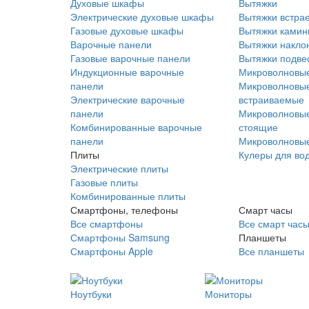
Духовые шкафы
Вытяжки
Электрические духовые шкафы
Вытяжки встра
Газовые духовые шкафы
Вытяжки ками
Варочные панели
Вытяжки накло
Газовые варочные панели
Вытяжки подве
Индукционные варочные
Микроволновые
панели
Микроволновые
Электрические варочные
встраиваемые
панели
Микроволновые
Комбинированные варочные
стоящие
панели
Микроволновые
Плиты
Кулеры для во
Электрические плиты
Газовые плиты
Комбинированные плиты
Смартфоны, телефоны
Смарт часы
Все смартфоны
Все смарт час
Смартфоны Samsung
Планшеты
Смартфоны Apple
Все планшеты
Ноутбуки
Мониторы