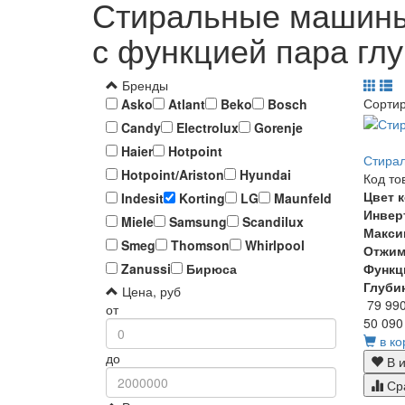
Стиральные машины 
с функцией пара глу
Бренды
Сорти
Asko
Atlant
Beko
Bosch
Candy
Electrolux
Gorenje
Haier
Hotpoint
Стирал
Hotpoint/Ariston
Hyundai
Код то
Цвет 
Indesit
Korting
LG
Maunfeld
Инвер
Miele
Samsung
Scandilux
Макси
Smeg
Thomson
Whirlpool
Отжи
Функц
Zanussi
Бирюса
Глуби
Цена, руб
79 99
от
50 090
в ко
до
В и
Ср