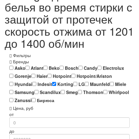
белья во время стирки с
защитой от протечек
скорость отжима от 1201
до 1400 об/мин
Фильтры
Бренды
Asko
Atlant
Beko
Bosch
Candy
Electrolux
Gorenje
Haier
Hotpoint
Hotpoint/Ariston
Hyundai
Indesit
Korting
LG
Maunfeld
Miele
Samsung
Scandilux
Smeg
Thomson
Whirlpool
Zanussi
Бирюса
Цена, руб
от
до