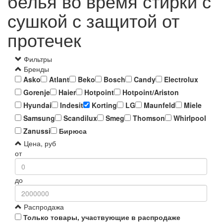
белья во время стирки с
сушкой с защитой от
протечек
Фильтры
Бренды
Asko
Atlant
Beko
Bosch
Candy
Electrolux
Gorenje
Haier
Hotpoint
Hotpoint/Ariston
Hyundai
Indesit
Korting
LG
Maunfeld
Miele
Samsung
Scandilux
Smeg
Thomson
Whirlpool
Zanussi
Бирюса
Цена, руб
от
до
Распродажа
Только товары, участвующие в распродаже