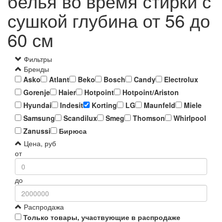
белья во время стирки с
сушкой глубина от 56 до
60 см
Фильтры
Бренды
Asko
Atlant
Beko
Bosch
Candy
Electrolux
Gorenje
Haier
Hotpoint
Hotpoint/Ariston
Hyundai
Indesit
Korting
LG
Maunfeld
Miele
Samsung
Scandilux
Smeg
Thomson
Whirlpool
Zanussi
Бирюса
Цена, руб
от
до
Распродажа
Только товары, участвующие в распродаже