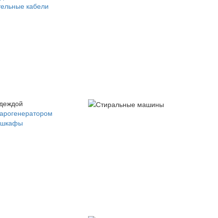
ельные кабели
одеждой
парогенератором
 шкафы