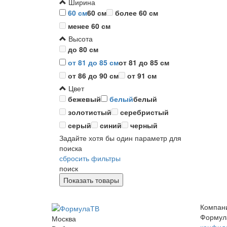
Ширина
60 см
60 см
более 60 см
менее 60 см
Высота
до 80 см
от 81 до 85 см
от 81 до 85 см
от 86 до 90 см
от 91 см
Цвет
бежевый
белый
белый
золотистый
серебристый
серый
синий
черный
Задайте хотя бы один параметр для
поиска
сбросить фильтры
поиск
Компан
Формул
Москва