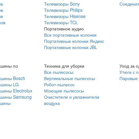
ов
Телевизоры Sony
Соединит
ов
Телевизоры Philips
ов
Телевизоры Hisense
мов
Телевизоры TCL
Портативное аудио
Все портативные колонки
Портативные колонки Яндекс
Портативные колонки JBL
ашины по
Техника для уборки
Уход за 
Все пылесосы
Утюги с 
ашины Bosch
Вертикальные пылесосы
Паровые
ашины LG
Робот-пылесос
шины Electrolux
Моющие пылесосы
ашины Samsung
Очистители и увлажнители
шины
воздуха