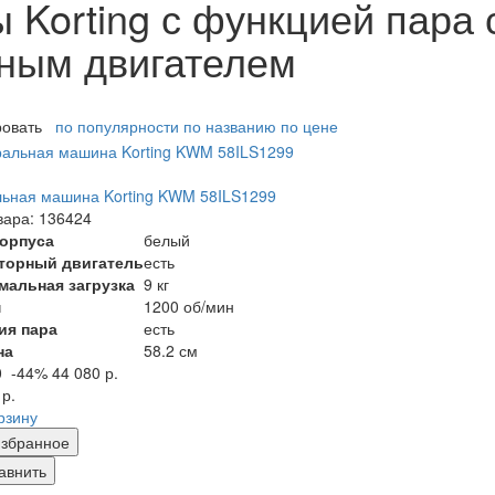
Korting с функцией пара 
рным двигателем
ровать
по популярности
по названию
по цене
ьная машина Korting KWM 58ILS1299
вара: 136424
корпуса
белый
торный двигатель
есть
мальная загрузка
9 кг
м
1200 об/мин
ия пара
есть
на
58.2 см
0
-44%
44 080 р.
 р.
рзину
збранное
авнить