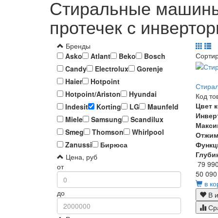
Стиральные машины 
протечек с инверто
Бренды
Сорти
Asko
Atlant
Beko
Bosch
Candy
Electrolux
Gorenje
Haier
Hotpoint
Стирал
Hotpoint/Ariston
Hyundai
Код то
Цвет 
Indesit
Korting
LG
Maunfeld
Инвер
Miele
Samsung
Scandilux
Макси
Smeg
Thomson
Whirlpool
Отжи
Функц
Zanussi
Бирюса
Глуби
Цена, руб
79 99
от
50 090
в ко
до
В и
Ср