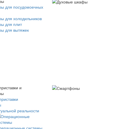
ры
ры для посудомоечных
ры для холодильников
ры для плит
ры для вытяжек
приставки и
ры
приставки
ы
туальной реальности
перационные системы