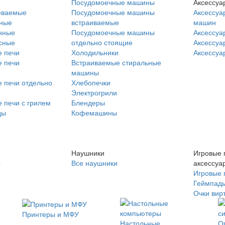
Посудомоечные машины
Аксессуа
еваемые
Посудомоечные машины
Аксессуа
нные
встраиваемые
машин
нные
Посудомоечные машины
Аксессуа
сные
отдельно стоящие
Аксессуа
 печи
Холодильники
Аксессуа
 печи
Встраиваемые стиральные
машины
 печи отдельно
Хлебопечки
Электрогрили
 печи с грилем
Блендеры
ды
Кофемашины
Наушники
Игровые 
ы
Все наушники
аксессуа
Игровые 
Геймпад
Очки вир
Принтеры и МФУ
Настольные
О