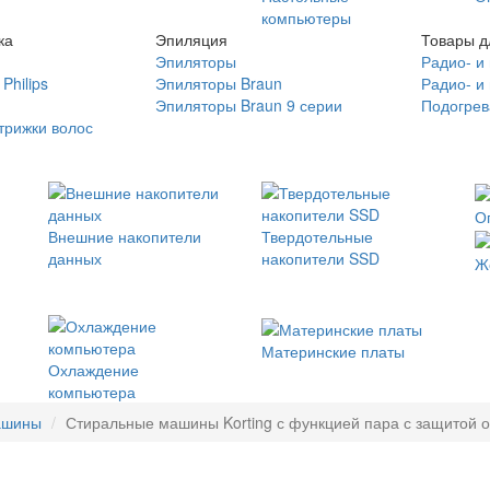
компьютеры
ка
Эпиляция
Товары д
Эпиляторы
Радио- и
Philips
Эпиляторы Braun
Радио- и
Эпиляторы Braun 9 серии
Подогрев
трижки волос
О
Внешние накопители
Твердотельные
данных
накопители SSD
Ж
Материнские платы
Охлаждение
компьютера
ашины
Стиральные машины Korting с функцией пара с защитой о