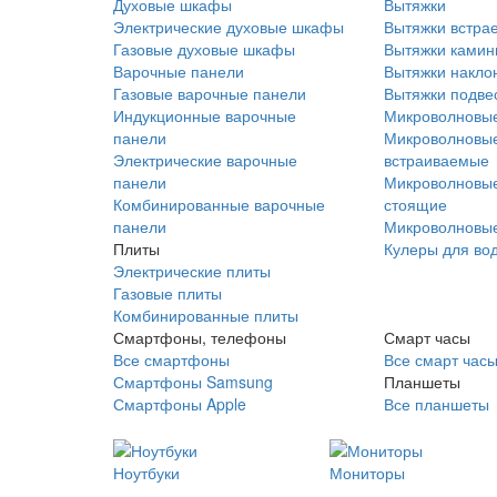
Духовые шкафы
Вытяжки
Электрические духовые шкафы
Вытяжки встра
Газовые духовые шкафы
Вытяжки ками
Варочные панели
Вытяжки накло
Газовые варочные панели
Вытяжки подве
Индукционные варочные
Микроволновые
панели
Микроволновые
Электрические варочные
встраиваемые
панели
Микроволновые
Комбинированные варочные
стоящие
панели
Микроволновые
Плиты
Кулеры для во
Электрические плиты
Газовые плиты
Комбинированные плиты
Смартфоны, телефоны
Смарт часы
Все смартфоны
Все смарт час
Смартфоны Samsung
Планшеты
Смартфоны Apple
Все планшеты
Ноутбуки
Мониторы