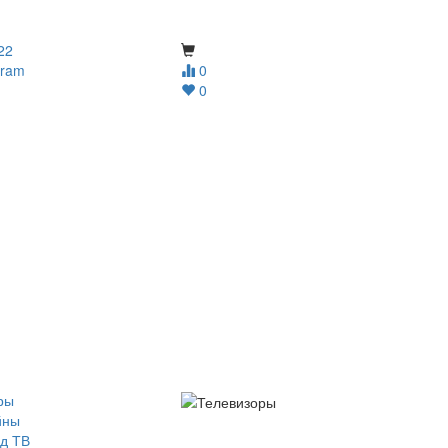
22
gram
0
0
ры
йны
д ТВ