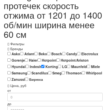
протечек скорость
отжима от 1201 до 1400
об/мин ширина менее
60 см
Фильтры
Бренды
Asko
Atlant
Beko
Bosch
Candy
Electrolux
Gorenje
Haier
Hotpoint
Hotpoint/Ariston
Hyundai
Indesit
Korting
LG
Maunfeld
Miele
Samsung
Scandilux
Smeg
Thomson
Whirlpool
Zanussi
Бирюса
Цена, руб
от
до