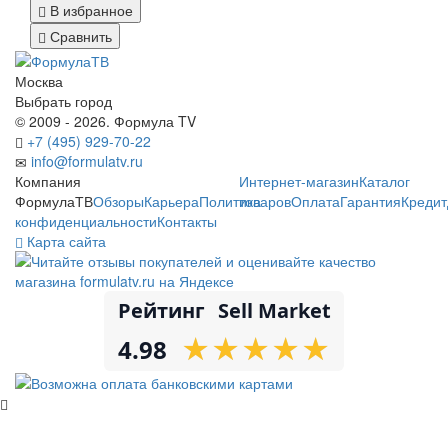
В избранное
Сравнить
Москва
Выбрать город
© 2009 - 2026. Формула TV
+7 (495) 929-70-22
info@formulatv.ru
Компания
Интернет-магазин
Каталог
ФормулаТВ
Обзоры
Карьера
Политика
товаров
Оплата
Гарантия
Кредит
конфиденциальности
Контакты
Карта сайта
Рейтинг
Sell Market
★
★
★
★
★
★
★
★
★
★
4.98