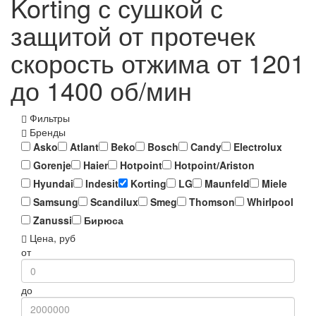
Korting с сушкой с
защитой от протечек
скорость отжима от 1201
до 1400 об/мин
Фильтры
Бренды
Asko
Atlant
Beko
Bosch
Candy
Electrolux
Gorenje
Haier
Hotpoint
Hotpoint/Ariston
Hyundai
Indesit
Korting
LG
Maunfeld
Miele
Samsung
Scandilux
Smeg
Thomson
Whirlpool
Zanussi
Бирюса
Цена, руб
от
до