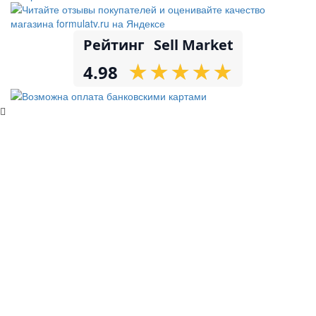
Рейтинг
Sell Market
★
★
★
★
★
★
★
★
★
★
4.98