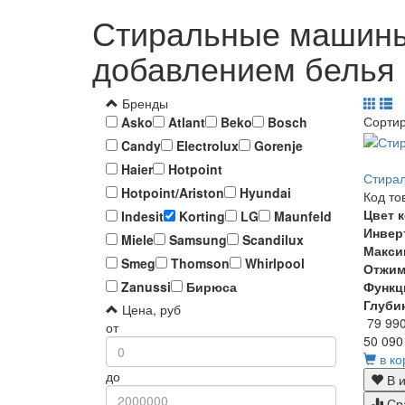
Стиральные машины 
добавлением белья 
Бренды
Сорти
Asko
Atlant
Beko
Bosch
Candy
Electrolux
Gorenje
Haier
Hotpoint
Стирал
Hotpoint/Ariston
Hyundai
Код то
Цвет 
Indesit
Korting
LG
Maunfeld
Инвер
Miele
Samsung
Scandilux
Макси
Smeg
Thomson
Whirlpool
Отжи
Функц
Zanussi
Бирюса
Глуби
Цена, руб
79 99
от
50 090
в ко
до
В и
Ср