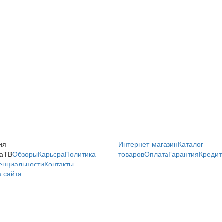
ия
Интернет-магазин
Каталог
аТВ
Обзоры
Карьера
Политика
товаров
Оплата
Гарантия
Кредит
енциальности
Контакты
 сайта