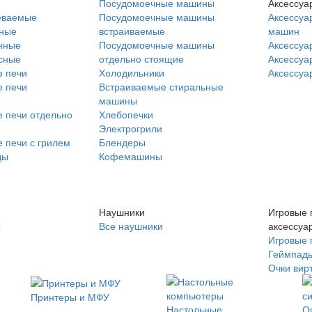
Посудомоечные машины
Аксессуа
еваемые
Посудомоечные машины
Аксессуа
нные
встраиваемые
машин
нные
Посудомоечные машины
Аксессуа
сные
отдельно стоящие
Аксессуа
 печи
Холодильники
Аксессуа
 печи
Встраиваемые стиральные
машины
 печи отдельно
Хлебопечки
Электрогрили
 печи с грилем
Блендеры
ды
Кофемашины
Наушники
Игровые 
ы
Все наушники
аксессуа
Игровые 
Геймпад
Очки вир
Принтеры и МФУ
Настольные
О