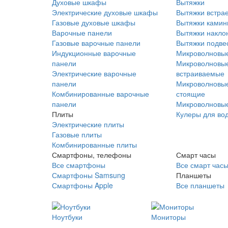
Духовые шкафы
Вытяжки
Электрические духовые шкафы
Вытяжки встра
Газовые духовые шкафы
Вытяжки ками
Варочные панели
Вытяжки накло
Газовые варочные панели
Вытяжки подве
Индукционные варочные
Микроволновые
панели
Микроволновые
Электрические варочные
встраиваемые
панели
Микроволновые
Комбинированные варочные
стоящие
панели
Микроволновые
Плиты
Кулеры для во
Электрические плиты
Газовые плиты
Комбинированные плиты
Смартфоны, телефоны
Смарт часы
Все смартфоны
Все смарт час
Смартфоны Samsung
Планшеты
Смартфоны Apple
Все планшеты
Ноутбуки
Мониторы