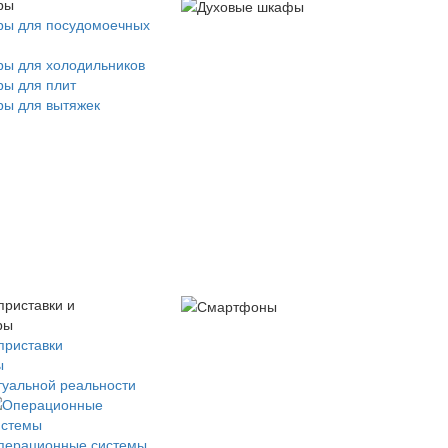
ры
ры для посудомоечных
ры для холодильников
ры для плит
ры для вытяжек
приставки и
ры
приставки
ы
туальной реальности
перационные системы