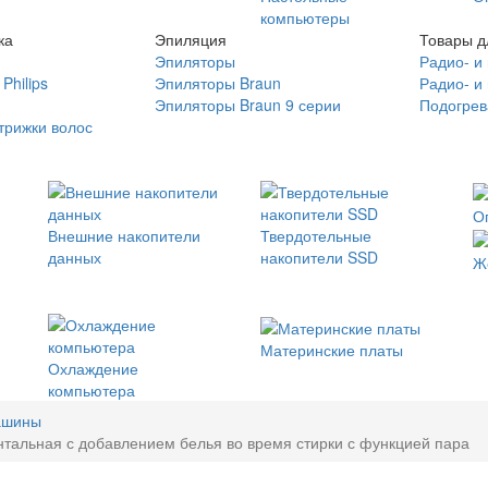
компьютеры
ка
Эпиляция
Товары д
Эпиляторы
Радио- и
Philips
Эпиляторы Braun
Радио- и
Эпиляторы Braun 9 серии
Подогрев
трижки волос
О
Внешние накопители
Твердотельные
данных
накопители SSD
Ж
Материнские платы
Охлаждение
компьютера
ашины
нтальная с добавлением белья во время стирки с функцией пара