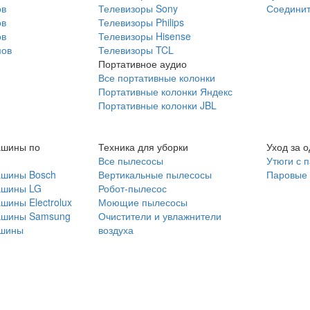
ов
Телевизоры Sony
Соединит
ов
Телевизоры Philips
ов
Телевизоры Hisense
мов
Телевизоры TCL
Портативное аудио
Все портативные колонки
Портативные колонки Яндекс
Портативные колонки JBL
ашины по
Техника для уборки
Уход за 
Все пылесосы
Утюги с 
ашины Bosch
Вертикальные пылесосы
Паровые
ашины LG
Робот-пылесос
шины Electrolux
Моющие пылесосы
ашины Samsung
Очистители и увлажнители
шины
воздуха