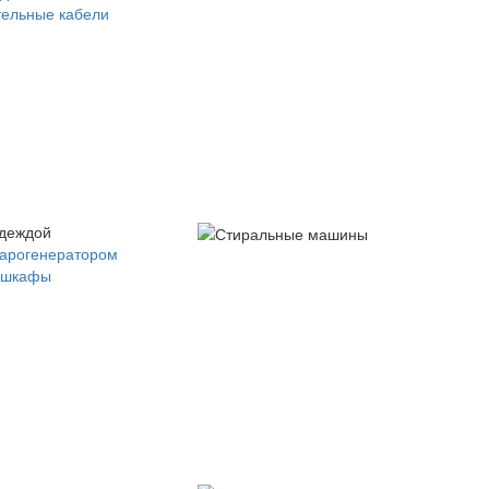
ельные кабели
одеждой
парогенератором
 шкафы