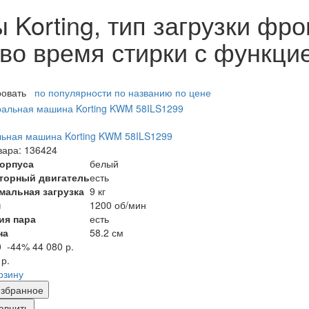
Korting, тип загрузки фро
во время стирки с функци
ровать
по популярности
по названию
по цене
ьная машина Korting KWM 58ILS1299
вара: 136424
корпуса
белый
торный двигатель
есть
мальная загрузка
9 кг
м
1200 об/мин
ия пара
есть
на
58.2 см
0
-44%
44 080 р.
 р.
рзину
збранное
авнить