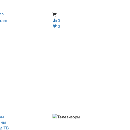
22
gram
0
0
ры
йны
д ТВ