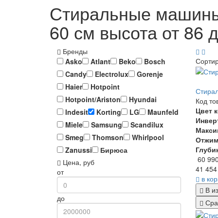
Стиральные машины 
60 см высота от 86 
Бренды
Сорти
Asko
Atlant
Beko
Bosch
Candy
Electrolux
Gorenje
Haier
Hotpoint
Стирал
Hotpoint/Ariston
Hyundai
Код то
Цвет 
Indesit
Korting
LG
Maunfeld
Инвер
Miele
Samsung
Scandilux
Макси
Smeg
Thomson
Whirlpool
Отжи
Глуби
Zanussi
Бирюса
60 99
Цена, руб
41 454
от
в ко
В и
до
Сра