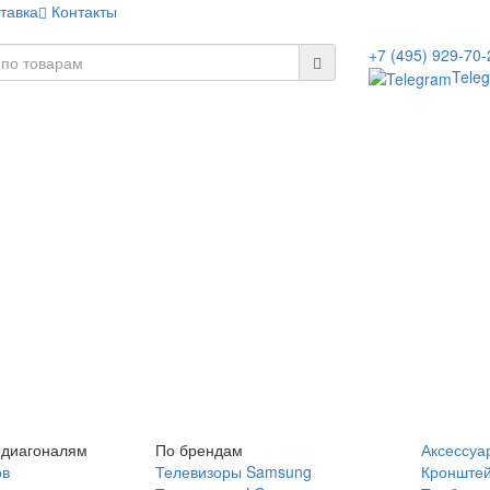
тавка
Контакты
+7 (495) 929-70-
Tele
 диагоналям
По брендам
Аксессуа
ов
Телевизоры Samsung
Кронште