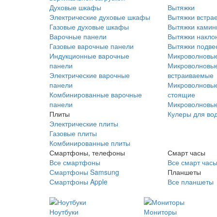
Духовые шкафы
Вытяжки
Электрические духовые шкафы
Вытяжки встра
Газовые духовые шкафы
Вытяжки ками
Варочные панели
Вытяжки накло
Газовые варочные панели
Вытяжки подве
Индукционные варочные
Микроволновые
панели
Микроволновые
Электрические варочные
встраиваемые
панели
Микроволновые
Комбинированные варочные
стоящие
панели
Микроволновые
Плиты
Кулеры для во
Электрические плиты
Газовые плиты
Комбинированные плиты
Смартфоны, телефоны
Смарт часы
Все смартфоны
Все смарт час
Смартфоны Samsung
Планшеты
Смартфоны Apple
Все планшеты
Ноутбуки
Мониторы