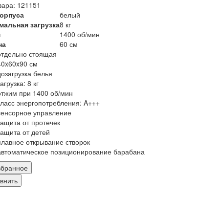
вара: 121151
корпуса
белый
мальная загрузка
8 кг
м
1400 об/мин
на
60 см
отдельно стоящая
40x60x90 см
дозагрузка белья
загрузка: 8 кг
отжим при 1400 об/мин
класс энергопотребления: A+++
сенсорное управление
защита от протечек
защита от детей
плавное открывание створок
автоматическое позиционирование барабана
збранное
внить