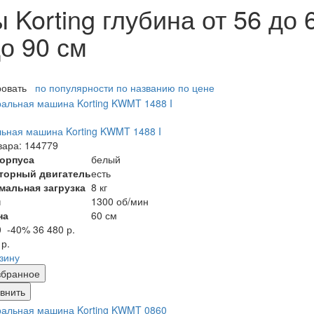
Korting глубина от 56 до
до 90 см
ровать
по популярности
по названию
по цене
ьная машина Korting KWMT 1488 I
вара: 144779
корпуса
белый
торный двигатель
есть
мальная загрузка
8 кг
м
1300 об/мин
на
60 см
0
-40%
36 480 р.
 р.
рзину
збранное
внить