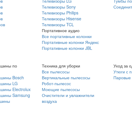
ов
Телевизоры LG
Тумбы по
ов
Телевизоры Sony
Соединит
ов
Телевизоры Philips
ов
Телевизоры Hisense
мов
Телевизоры TCL
Портативное аудио
Все портативные колонки
Портативные колонки Яндекс
Портативные колонки JBL
ашины по
Техника для уборки
Уход за 
Все пылесосы
Утюги с 
ашины Bosch
Вертикальные пылесосы
Паровые
ашины LG
Робот-пылесос
шины Electrolux
Моющие пылесосы
ашины Samsung
Очистители и увлажнители
шины
воздуха