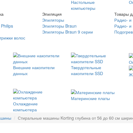
Настольные
О
компьютеры
ка
Эпиляция
Товары д
Эпиляторы
Радио- и
Philips
Эпиляторы Braun
Радио- и
Эпиляторы Braun 9 серии
Подогрев
трижки волос
О
Внешние накопители
Твердотельные
данных
накопители SSD
Ж
Материнские платы
Охлаждение
компьютера
ашины
Стиральные машины Korting глубина от 56 до 60 см ширин