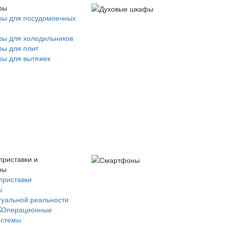
ры
ры для посудомоечных
ры для холодильников
ры для плит
ры для вытяжек
приставки и
ры
приставки
ы
туальной реальности