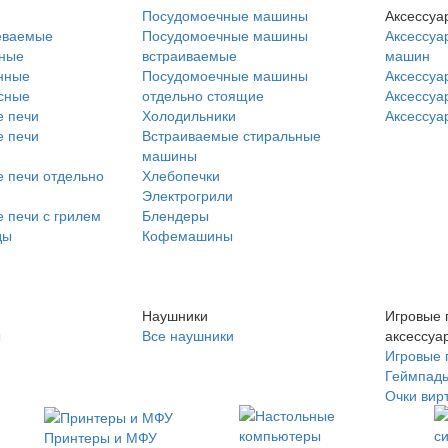
Посудомоечные машины
Аксессуа
еваемые
Посудомоечные машины
Аксессуа
нные
встраиваемые
машин
нные
Посудомоечные машины
Аксессуа
сные
отдельно стоящие
Аксессуа
 печи
Холодильники
Аксессуа
 печи
Встраиваемые стиральные
машины
 печи отдельно
Хлебопечки
Электрогрили
 печи с грилем
Блендеры
ды
Кофемашины
Наушники
Игровые 
ы
Все наушники
аксессуа
Игровые 
Геймпад
Очки вир
Принтеры и МФУ