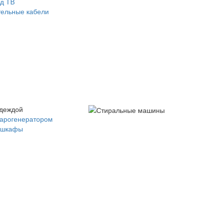
д ТВ
ельные кабели
одеждой
парогенератором
 шкафы