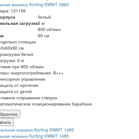
ьная машина Korting KWMT 0860
вара: 121156
корпуса
белый
мальная загрузка
6 кг
м
800 об/мин
на
60 см
отдельно стоящая
40x60x90 см
дозагрузка белья
загрузка: 6 кг
отжим при 800 об/мин
класс энергопотребления: A+++
сенсорное управление
защита от протечек
защита от детей
плавное открывание створок
автоматическое позиционирование барабана
збранное
внить
ьная машина Korting KWMT 1485