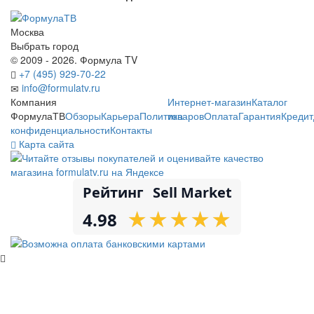
Москва
Выбрать город
© 2009 - 2026. Формула TV
+7 (495) 929-70-22
info@formulatv.ru
Компания
Интернет-магазин
Каталог
ФормулаТВ
Обзоры
Карьера
Политика
товаров
Оплата
Гарантия
Кредит
конфиденциальности
Контакты
Карта сайта
Рейтинг
Sell Market
★
★
★
★
★
★
★
★
★
★
4.98