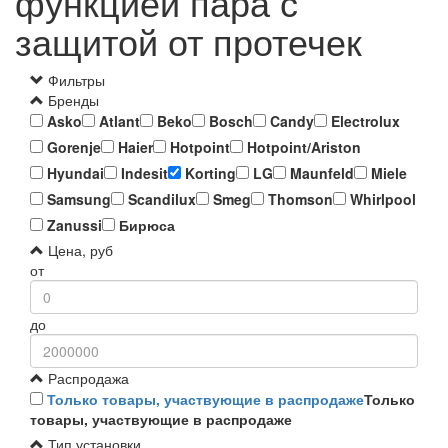
функцией пара с
защитой от протечек
Фильтры
Бренды
Asko
Atlant
Beko
Bosch
Candy
Electrolux
Gorenje
Haier
Hotpoint
Hotpoint/Ariston
Hyundai
Indesit
Korting
LG
Maunfeld
Miele
Samsung
Scandilux
Smeg
Thomson
Whirlpool
Zanussi
Бирюса
Цена, руб
от
до
Распродажа
Только товары, участвующие в распродаже
Только
товары, участвующие в распродаже
Тип установки