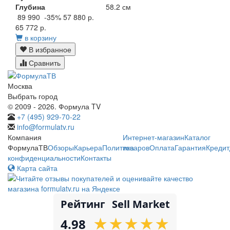
Глубина
58.2 см
89 990
-35%
57 880 р.
65 772 р.
в корзину
В избранное
Сравнить
Москва
Выбрать город
© 2009 - 2026. Формула TV
+7 (495) 929-70-22
info@formulatv.ru
Компания
Интернет-магазин
Каталог
ФормулаТВ
Обзоры
Карьера
Политика
товаров
Оплата
Гарантия
Кредит
конфиденциальности
Контакты
Карта сайта
Рейтинг
Sell Market
★
★
★
★
★
★
★
★
★
★
4.98