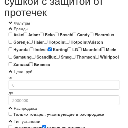
сушкой с защитой от
протечек
Фильтры
Бренды
Asko
Atlant
Beko
Bosch
Candy
Electrolux
Gorenje
Haier
Hotpoint
Hotpoint/Ariston
Hyundai
Indesit
Korting
LG
Maunfeld
Miele
Samsung
Scandilux
Smeg
Thomson
Whirlpool
Zanussi
Бирюса
Цена, руб
от
до
Распродажа
Только товары, участвующие в распродаже
Тип установки
встраиваемая
отдельно стоящая