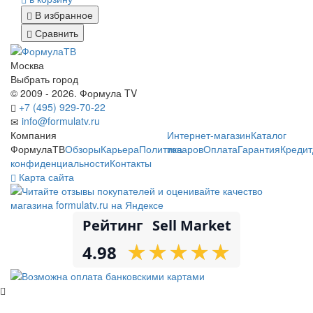
В избранное
Сравнить
Москва
Выбрать город
© 2009 - 2026. Формула TV
+7 (495) 929-70-22
info@formulatv.ru
Компания
Интернет-магазин
Каталог
ФормулаТВ
Обзоры
Карьера
Политика
товаров
Оплата
Гарантия
Кредит
конфиденциальности
Контакты
Карта сайта
Рейтинг
Sell Market
★
★
★
★
★
★
★
★
★
★
4.98