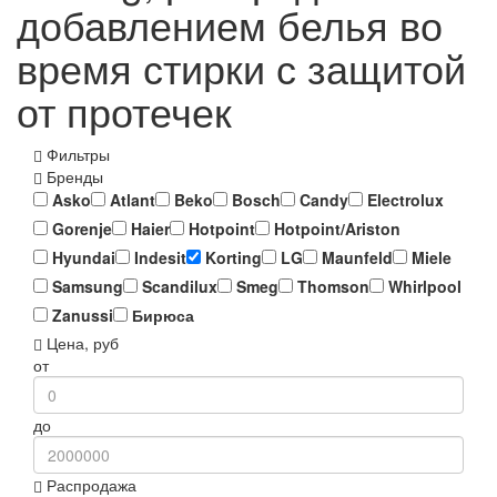
добавлением белья во
время стирки с защитой
от протечек
Фильтры
Бренды
Asko
Atlant
Beko
Bosch
Candy
Electrolux
Gorenje
Haier
Hotpoint
Hotpoint/Ariston
Hyundai
Indesit
Korting
LG
Maunfeld
Miele
Samsung
Scandilux
Smeg
Thomson
Whirlpool
Zanussi
Бирюса
Цена, руб
от
до
Распродажа