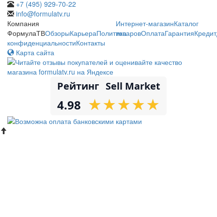
+7 (495) 929-70-22
info@formulatv.ru
Компания
Интернет-магазин
Каталог
ФормулаТВ
Обзоры
Карьера
Политика
товаров
Оплата
Гарантия
Кредит
конфиденциальности
Контакты
Карта сайта
Рейтинг
Sell Market
★
★
★
★
★
★
★
★
★
★
4.98