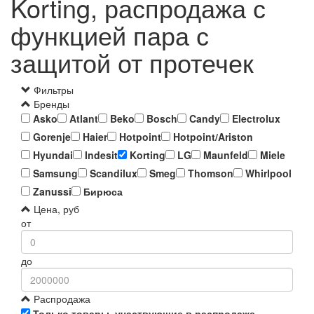
Korting, распродажа с
функцией пара с
защитой от протечек
Фильтры
Бренды
Asko
Atlant
Beko
Bosch
Candy
Electrolux
Gorenje
Haier
Hotpoint
Hotpoint/Ariston
Hyundai
Indesit
Korting
LG
Maunfeld
Miele
Samsung
Scandilux
Smeg
Thomson
Whirlpool
Zanussi
Бирюса
Цена, руб
от
до
Распродажа
Только товары, участвующие в распродаже