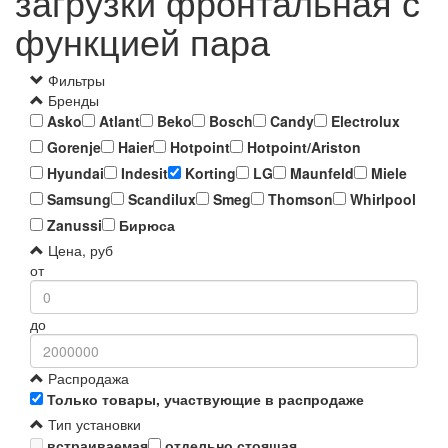
загрузки фронтальная с
функцией пара
Фильтры
Бренды
Asko
Atlant
Beko
Bosch
Candy
Electrolux
Gorenje
Haier
Hotpoint
Hotpoint/Ariston
Hyundai
Indesit
Korting
LG
Maunfeld
Miele
Samsung
Scandilux
Smeg
Thomson
Whirlpool
Zanussi
Бирюса
Цена, руб
от
до
Распродажа
Только товары, участвующие в распродаже
Тип установки
встраиваемая
отдельно стоящая