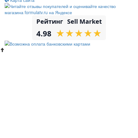
Рейтинг
Sell Market
★
★
★
★
★
★
★
★
★
★
4.98