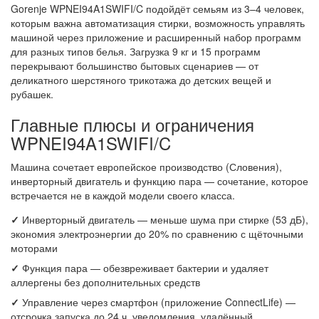
Gorenje WPNEI94A1SWIFI/C подойдёт семьям из 3–4 человек,
которым важна автоматизация стирки, возможность управлять
машиной через приложение и расширенный набор программ
для разных типов белья. Загрузка 9 кг и 15 программ
перекрывают большинство бытовых сценариев — от
деликатного шерстяного трикотажа до детских вещей и
рубашек.
Главные плюсы и ограничения
WPNEI94A1SWIFI/C
Машина сочетает европейское производство (Словения),
инверторный двигатель и функцию пара — сочетание, которое
встречается не в каждой модели своего класса.
✓
Инверторный двигатель — меньше шума при стирке (53 дБ),
экономия электроэнергии до 20% по сравнению с щёточными
моторами
✓
Функция пара — обезвреживает бактерии и удаляет
аллергены без дополнительных средств
✓
Управление через смартфон (приложение ConnectLife) —
отсрочка запуска до 24 ч, уведомления, удалённый