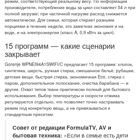
режим, соответствующий реальному весу. По информации
производителя, потребление воды за цикл составляет 54 л при
полной загрузке; при частичной нагрузке расход снижается
автоматически. Для семьи, которая стирает разными
порциями в течение недели, это заметная экономия и на
воде, и на электроэнергии (класс A, 0,9 кВтч за цикл).
15 программ — какие сценарии
закрывает
Gorenje WPNEI94A1SWIFI/C предлагает 15 программ: хлопок,
синтетика, шерсть, ручная стирка, смешанное бельё, рубашки,
детские вещи, быстрая стирка, экономичная Eco, стирка с
паром, дополнительное полоскание, очистка барабана — и
другие. Охват типов ткани практически полный для бытового
использования. Выбор температуры и скорости отжима
регулируются отдельно, что позволяет точно настраивать
режим под конкретную вещь, а не привязываться к
стандартным пресетам.
Совет от редакции FormulaTV, AV и
бытовая техника:
«Если в семье есть дети