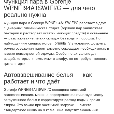
Функция пара в Gorenje
WPNEI94A1SWIFI/C — для чего
реально нужна
Функция пара в Gorenje WPNEI94A1SWIFI/C работает в двух
сценариях: гигиеническая стирка (горячий пар уничтожает
бактерии и растворяет остатки моющих средств) и освежение
— разглаживание лёгких складок без воды и порошка. По
наблюдениям специалистов FormulaTV в условиях шоурума,
режим освежения паром заметно сокращает необходимость в
глажке повседневной одежды. Особенно актуально для
вещей, которые «помялись» в шкафу, но не требуют полного
цикла стирки.
Автовзвешивание белья — как
работает и что даёт
Gorenje WPNEI94A1SWIFI/C оснащена системой
автовзвешивания: машина определяет фактическую массу
загруженного белья и корректирует расход воды и время
стирки. Это важно при частичной загрузке — вместо
стандартного цикла на 9 кг машина запустит экономный