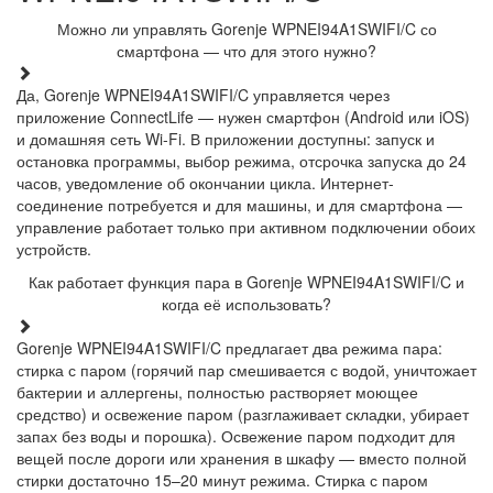
Можно ли управлять Gorenje WPNEI94A1SWIFI/C со
смартфона — что для этого нужно?
Да, Gorenje WPNEI94A1SWIFI/C управляется через
приложение ConnectLife — нужен смартфон (Android или iOS)
и домашняя сеть Wi-Fi. В приложении доступны: запуск и
остановка программы, выбор режима, отсрочка запуска до 24
часов, уведомление об окончании цикла. Интернет-
соединение потребуется и для машины, и для смартфона —
управление работает только при активном подключении обоих
устройств.
Как работает функция пара в Gorenje WPNEI94A1SWIFI/C и
когда её использовать?
Gorenje WPNEI94A1SWIFI/C предлагает два режима пара:
стирка с паром (горячий пар смешивается с водой, уничтожает
бактерии и аллергены, полностью растворяет моющее
средство) и освежение паром (разглаживает складки, убирает
запах без воды и порошка). Освежение паром подходит для
вещей после дороги или хранения в шкафу — вместо полной
стирки достаточно 15–20 минут режима. Стирка с паром