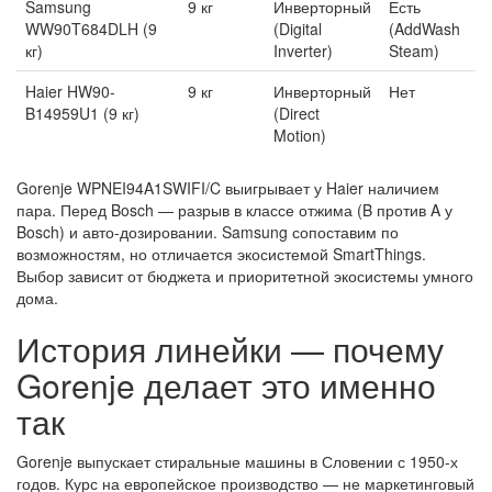
Samsung
9 кг
Инверторный
Есть
1
WW90T684DLH (9
(Digital
(AddWash
о
кг)
Inverter)
Steam)
м
Haier HW90-
9 кг
Инверторный
Нет
1
B14959U1 (9 кг)
(Direct
о
Motion)
м
Gorenje WPNEI94A1SWIFI/C выигрывает у Haier наличием
пара. Перед Bosch — разрыв в классе отжима (B против A у
Bosch) и авто-дозировании. Samsung сопоставим по
возможностям, но отличается экосистемой SmartThings.
Выбор зависит от бюджета и приоритетной экосистемы умного
дома.
История линейки — почему
Gorenje делает это именно
так
Gorenje выпускает стиральные машины в Словении с 1950-х
годов. Курс на европейское производство — не маркетинговый