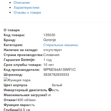
Описание
Характеристики
Отзывы о товаре
О товаре
Код товара:
135030
Бренд:
Gorenje
Категория:
Стиральные машины
Наличие на складе:
отсутствует
Страна производства:
Словения
Гарантия Gorenje:
1 год
Срок службы товара:
10 лет
Код производителя:
WPNEI94A1SWIFI/C
Штрихкод:
3838782835933
Цвет корпуса
белый
Инверторный двигатель
есть
Максимальная загрузка
9 кг
Отжим
1400 об/мин
Функция пара
есть
Глубина
54.5 см