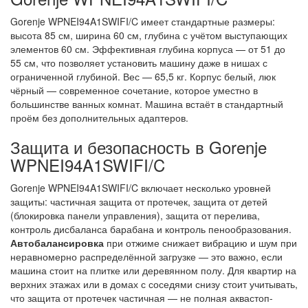
Gorenje WPNEI94A1SWIFI/C имеет стандартные размеры:
высота 85 см, ширина 60 см, глубина с учётом выступающих
элементов 60 см. Эффективная глубина корпуса — от 51 до
55 см, что позволяет установить машину даже в нишах с
ограниченной глубиной. Вес — 65,5 кг. Корпус белый, люк
чёрный — современное сочетание, которое уместно в
большинстве ванных комнат. Машина встаёт в стандартный
проём без дополнительных адаптеров.
Защита и безопасность в Gorenje
WPNEI94A1SWIFI/C
Gorenje WPNEI94A1SWIFI/C включает несколько уровней
защиты: частичная защита от протечек, защита от детей
(блокировка панели управления), защита от перелива,
контроль дисбаланса барабана и контроль пенообразования.
Автобалансировка
при отжиме снижает вибрацию и шум при
неравномерно распределённой загрузке — это важно, если
машина стоит на плитке или деревянном полу. Для квартир на
верхних этажах или в домах с соседями снизу стоит учитывать,
что защита от протечек частичная — не полная аквастоп-