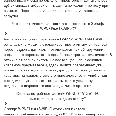
ванной практически не слышно. Инверторный двигатель без
щёток снижает вибрацию — машина не «ходит» по полу при
высоких оборотах при условии правильной установки и
загрузки.
Что значит «частичная защита от протечек» в Gorenje
WPNEI94A1SWIFI/C?
Частичная защита от протечек в Gorenje WPNEI94A1SWIFI/C
означает, что машина отслеживает протечки внутри корпуса
через поддон с датчиком и отключается при обнаружении
воды, но не перекрывает водозаборный кран автоматически. В
отличие от полной системы аквастоп, где шланг оснащён
клапаном-прерывателем, здесь защита срабатывает уже
после того, как вода попала внутрь. Для частного дома или
квартиры на первом этаже это приемлемо; если живёте над
соседями — дополнительно рассмотрите установку
отдельного шарового клапана с датчиком протечки.
Сколько потребляет Gorenje WPNEI94A1SWIFI/C
электричества и воды за стирку?
Gorenje WPNEI94A1SWIFI/C относится к классу
энергопотребления A и расходует 0,9 кВтч за стандартный