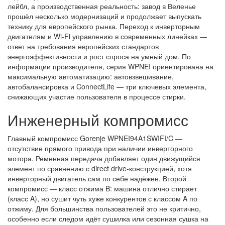
лейбл, а производственная реальность: завод в Веленье
прошёл несколько модернизаций и продолжает выпускать
технику для европейского рынка. Переход к инверторным
двигателям и Wi-Fi управлению в современных линейках —
ответ на требования европейских стандартов
энергоэффективности и рост спроса на умный дом. По
информации производителя, серия WPNEI ориентирована на
максимальную автоматизацию: автовзвешивание,
автобалансировка и ConnectLife — три ключевых элемента,
снижающих участие пользователя в процессе стирки.
Инженерный компромисс
Главный компромисс Gorenje WPNEI94A1SWIFI/C —
отсутствие прямого привода при наличии инверторного
мотора. Ременная передача добавляет один движущийся
элемент по сравнению с direct drive-конструкцией, хотя
инверторный двигатель сам по себе надёжен. Второй
компромисс — класс отжима B: машина отлично стирает
(класс A), но сушит чуть хуже конкурентов с классом A по
отжиму. Для большинства пользователей это не критично,
особенно если следом идёт сушилка или сезонная сушка на