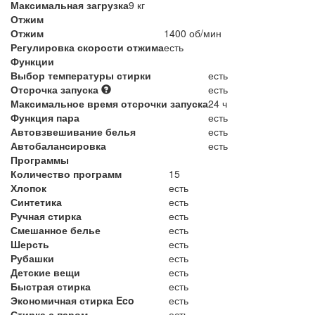
Максимальная загрузка
9 кг
Отжим
Отжим
1400 об/мин
Регулировка скорости отжима
есть
Функции
Выбор температуры стирки
есть
Отсрочка запуска
есть
Максимальное время отсрочки запуска
24 ч
Функция пара
есть
Автовзвешивание белья
есть
Автобалансировка
есть
Программы
Количество программ
15
Хлопок
есть
Синтетика
есть
Ручная стирка
есть
Смешанное белье
есть
Шерсть
есть
Рубашки
есть
Детские вещи
есть
Быстрая стирка
есть
Экономичная стирка Eco
есть
Стирка с паром
есть