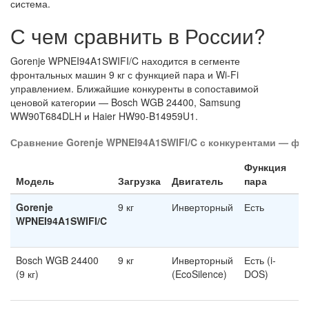
система.
С чем сравнить в России?
Gorenje WPNEI94A1SWIFI/C находится в сегменте
фронтальных машин 9 кг с функцией пара и Wi-Fi
управлением. Ближайшие конкуренты в сопоставимой
ценовой категории — Bosch WGB 24400, Samsung
WW90T684DLH и Haier HW90-B14959U1.
Сравнение Gorenje WPNEI94A1SWIFI/C с конкурентами — фр
Функция
М
Модель
Загрузка
Двигатель
пара
о
Gorenje
9 кг
Инверторный
Есть
1
WPNEI94A1SWIFI/C
о
м
Bosch WGB 24400
9 кг
Инверторный
Есть (i-
1
(9 кг)
(EcoSilence)
DOS)
о
м