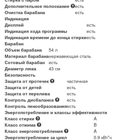
Дополнительное полоскание
есть
Очистка барабана
есть
Индикация
Дисплей
есть
Индикация хода программы
есть
Индикация времени до конца стирки
есть
Барабан
Объем барабана
54 л
Материал барабана
нержавеющая сталь
Сотовый барабан
есть
Диаметр люка
43 см
Безопасность
Защита от протечек
частичная
Защита от детей
есть
Защита от перелива
есть
Контроль дисбаланса
есть
Контроль пенообразования
есть
Энергопотребление и классы эффективности
Класс стирки
A
Класс отжима
B
Класс энергопотребления
A
Энергопотребление за цикл
0.9 кВт*ч