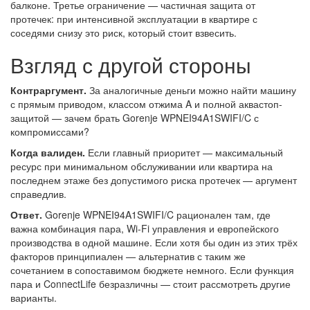
балконе. Третье ограничение — частичная защита от
протечек: при интенсивной эксплуатации в квартире с
соседями снизу это риск, который стоит взвесить.
Взгляд с другой стороны
Контраргумент.
За аналогичные деньги можно найти машину
с прямым приводом, классом отжима A и полной аквастоп-
защитой — зачем брать Gorenje WPNEI94A1SWIFI/C с
компромиссами?
Когда валиден.
Если главный приоритет — максимальный
ресурс при минимальном обслуживании или квартира на
последнем этаже без допустимого риска протечек — аргумент
справедлив.
Ответ.
Gorenje WPNEI94A1SWIFI/C рационален там, где
важна комбинация пара, Wi-Fi управления и европейского
производства в одной машине. Если хотя бы один из этих трёх
факторов принципиален — альтернатив с таким же
сочетанием в сопоставимом бюджете немного. Если функция
пара и ConnectLife безразличны — стоит рассмотреть другие
варианты.