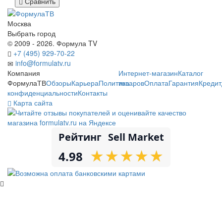
Сравнить
Москва
Выбрать город
© 2009 - 2026. Формула TV
+7 (495) 929-70-22
info@formulatv.ru
Компания
Интернет-магазин
Каталог
ФормулаТВ
Обзоры
Карьера
Политика
товаров
Оплата
Гарантия
Кредит
конфиденциальности
Контакты
Карта сайта
Рейтинг
Sell Market
★
★
★
★
★
★
★
★
★
★
4.98