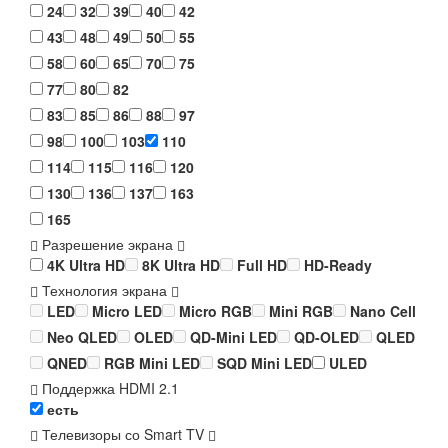
24
32
39
40
42
43
48
49
50
55
58
60
65
70
75
77
80
82
83
85
86
88
97
98
100
103
110
114
115
116
120
130
136
137
163
165
Разрешение экрана
4K Ultra HD
8K Ultra HD
Full HD
HD-Ready
Технология экрана
LED
Micro LED
Micro RGB
Mini RGB
Nano Cell
Neo QLED
OLED
QD-Mini LED
QD-OLED
QLED
QNED
RGB Mini LED
SQD Mini LED
ULED
Поддержка HDMI 2.1
есть
Телевизоры со Smart TV