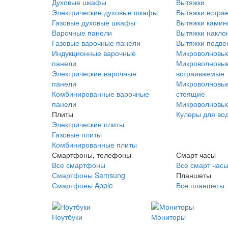
Духовые шкафы
Вытяжки
Электрические духовые шкафы
Вытяжки встра
Газовые духовые шкафы
Вытяжки ками
Варочные панели
Вытяжки накло
Газовые варочные панели
Вытяжки подве
Индукционные варочные
Микроволновые
панели
Микроволновые
Электрические варочные
встраиваемые
панели
Микроволновые
Комбинированные варочные
стоящие
панели
Микроволновые
Плиты
Кулеры для во
Электрические плиты
Газовые плиты
Комбинированные плиты
Смартфоны, телефоны
Смарт часы
Все смартфоны
Все смарт час
Смартфоны Samsung
Планшеты
Смартфоны Apple
Все планшеты
Ноутбуки
Мониторы