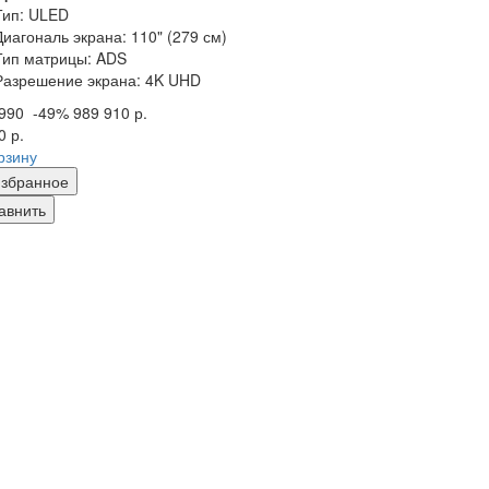
Тип: ULED
Диагональ экрана: 110" (279 см)
Тип матрицы: ADS
Разрешение экрана: 4K UHD
 990
-49%
989 910 р.
0 р.
рзину
збранное
авнить