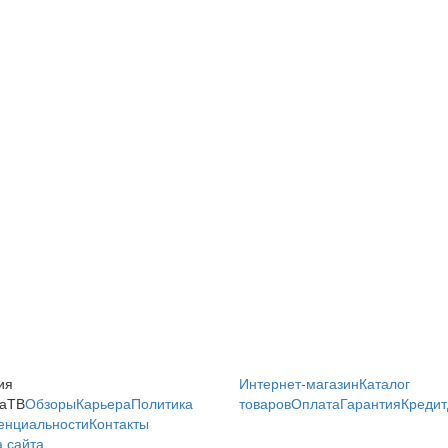
ия
Интернет-магазин
Каталог
аТВ
Обзоры
Карьера
Политика
товаров
Оплата
Гарантия
Кредит
енциальности
Контакты
 сайта