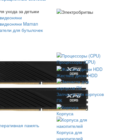
ля ухода за детьми
 видеоняни
 видеоняни Maman
атели для бутылочек
Процессоры (CPU)
Жесткие диски HDD
Запчасти для корпусов
ПК
Корпуса
перативная память
Корпуса для
накопителей