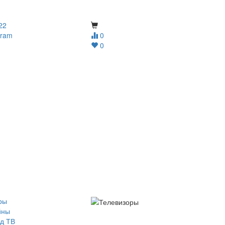
22
gram
0
0
ры
йны
д ТВ