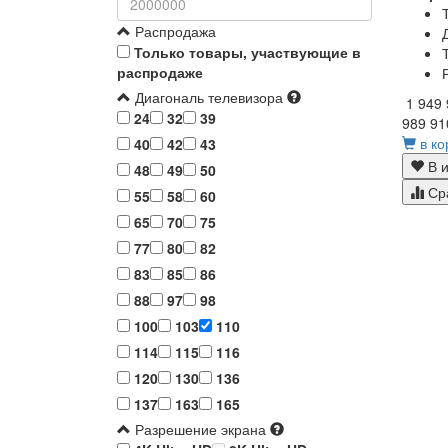
Распродажа
Только товары, участвующие в
распродаже
Диагональ телевизора
1 949
24
32
39
989 91
в ко
40
42
43
В и
48
49
50
Ср
55
58
60
65
70
75
77
80
82
83
85
86
88
97
98
100
103
110
114
115
116
120
130
136
137
163
165
Разрешение экрана