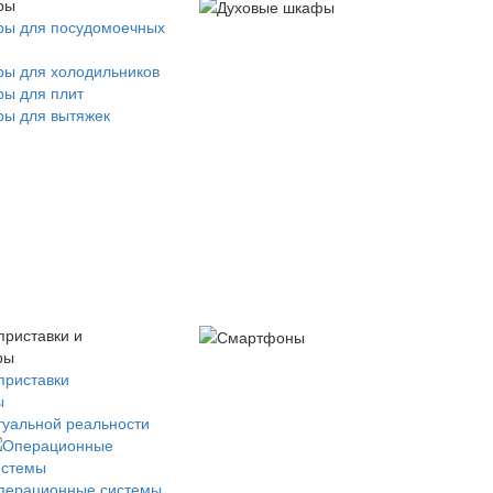
ры
ры для посудомоечных
ры для холодильников
ры для плит
ры для вытяжек
приставки и
ры
приставки
ы
туальной реальности
перационные системы