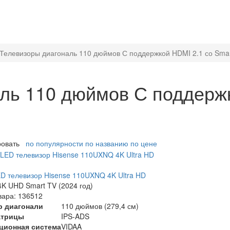
Телевизоры диагональ 110 дюймов С поддержкой HDMI 2.1 со Sma
ль 110 дюймов С поддержк
ровать
по популярности
по названию
по цене
ED телевизор Hisense 110UXNQ 4K Ultra HD
K UHD Smart TV (2024 год)
вара: 136512
р диагонали
110 дюймов (279,4 см)
атрицы
IPS-ADS
ционная система
VIDAA