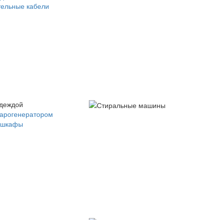
ельные кабели
одеждой
парогенератором
 шкафы