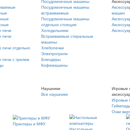
Посудомоечные машины
Аксессуа
еваемые
Посудомоечные машины
Аксессуа
нные
встраиваемые
машин
нные
Посудомоечные машины
Аксессуа
сные
отдельно стоящие
Аксессуа
 печи
Холодильники
Аксессуа
 печи
Встраиваемые стиральные
машины
 печи отдельно
Хлебопечки
Электрогрили
 печи с грилем
Блендеры
ды
Кофемашины
Наушники
Игровые 
ы
Все наушники
аксессуа
Игровые 
Геймпад
Очки вир
Принтеры и МФУ
Настольные
О