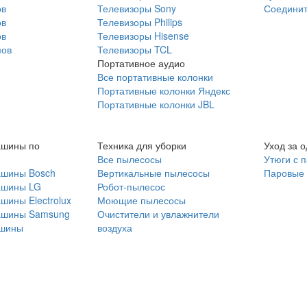
ов
Телевизоры Sony
Соединит
ов
Телевизоры Philips
ов
Телевизоры Hisense
мов
Телевизоры TCL
Портативное аудио
Все портативные колонки
Портативные колонки Яндекс
Портативные колонки JBL
ашины по
Техника для уборки
Уход за 
Все пылесосы
Утюги с 
ашины Bosch
Вертикальные пылесосы
Паровые
ашины LG
Робот-пылесос
шины Electrolux
Моющие пылесосы
ашины Samsung
Очистители и увлажнители
шины
воздуха