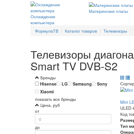
Материнские платы
Охлаждение
компьютера
ФормулаТВ
Каталог товаров
Телевизоры
Телевизоры диагона
Smart TV DVB-S2
Бренды
Сорти
Hisense
LG
Samsung
Sony
Xiaomi
показать все бренды
Mini L
Цена, руб
ULED 4
от
Код то
Разме
Тип м
до
Опера