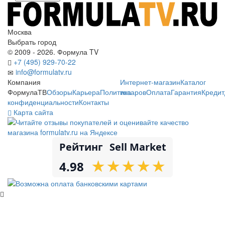
Москва
Выбрать город
© 2009 - 2026. Формула TV
+7 (495) 929-70-22
info@formulatv.ru
Компания
Интернет-магазин
Каталог
ФормулаТВ
Обзоры
Карьера
Политика
товаров
Оплата
Гарантия
Кредит
конфиденциальности
Контакты
Карта сайта
Рейтинг
Sell Market
★
★
★
★
★
★
★
★
★
★
4.98