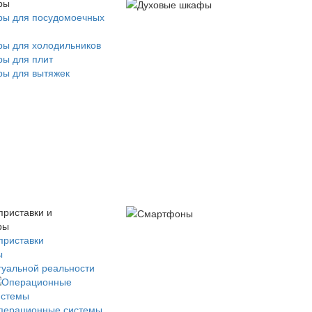
ры
ры для посудомоечных
ры для холодильников
ры для плит
ры для вытяжек
приставки и
ры
приставки
ы
туальной реальности
перационные системы