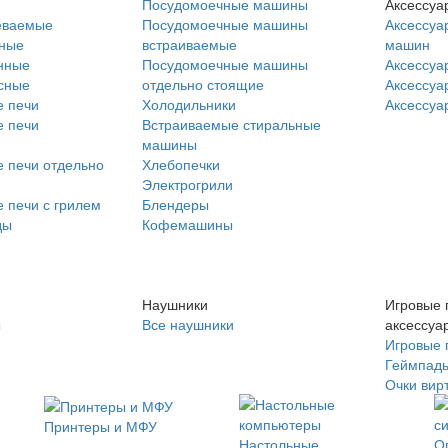
Посудомоечные машины
Аксессуа
еваемые
Посудомоечные машины
Аксессуа
нные
встраиваемые
машин
нные
Посудомоечные машины
Аксессуа
сные
отдельно стоящие
Аксессуа
 печи
Холодильники
Аксессуа
 печи
Встраиваемые стиральные
машины
 печи отдельно
Хлебопечки
Электрогрили
 печи с грилем
Блендеры
ды
Кофемашины
Наушники
Игровые 
ы
Все наушники
аксессуа
Игровые 
Геймпад
Очки вир
Принтеры и МФУ
Настольные
О