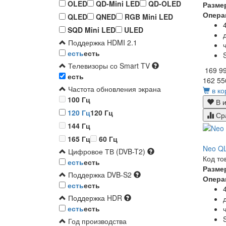
OLED
QD-Mini LED
QD-OLED
Разме
Опера
QLED
QNED
RGB Mini LED
SQD Mini LED
ULED
Поддержка HDMI 2.1
есть
есть
Телевизоры со Smart TV
169 9
есть
162 55
Частота обновления экрана
в ко
100 Гц
В и
120 Гц
120 Гц
Ср
144 Гц
165 Гц
60 Гц
Neo QL
Цифровое ТВ (DVB-T2)
Код то
есть
есть
Разме
Поддержка DVB-S2
Опера
есть
есть
Поддержка HDR
есть
есть
Год производства