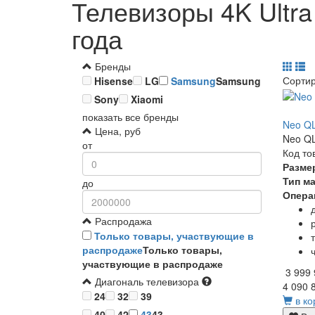
Телевизоры 4K Ultr
года
Бренды
Сорти
Hisense
LG
Samsung
Samsung
Sony
Xiaomi
показать все бренды
Neo Q
Цена, руб
Neo QL
от
Код то
Разме
Тип м
до
Опера
Распродажа
Только товары, участвующие в
распродаже
Только товары,
участвующие в распродаже
3 999
Диагональ телевизора
4 090 
24
32
39
в ко
40
42
43
43