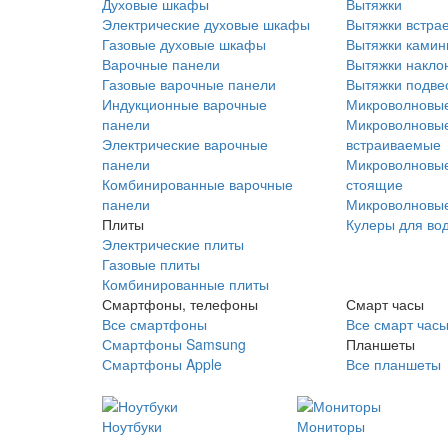
Духовые шкафы
Вытяжки
Электрические духовые шкафы
Вытяжки встра
Газовые духовые шкафы
Вытяжки ками
Варочные панели
Вытяжки накло
Газовые варочные панели
Вытяжки подве
Индукционные варочные
Микроволновые
панели
Микроволновые
Электрические варочные
встраиваемые
панели
Микроволновые
Комбинированные варочные
стоящие
панели
Микроволновые
Плиты
Кулеры для во
Электрические плиты
Газовые плиты
Комбинированные плиты
Смартфоны, телефоны
Смарт часы
Все смартфоны
Все смарт час
Смартфоны Samsung
Планшеты
Смартфоны Apple
Все планшеты
Ноутбуки
Мониторы