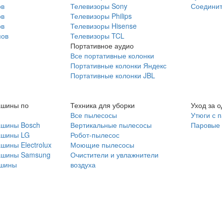
ов
Телевизоры Sony
Соединит
ов
Телевизоры Philips
ов
Телевизоры Hisense
мов
Телевизоры TCL
Портативное аудио
Все портативные колонки
Портативные колонки Яндекс
Портативные колонки JBL
ашины по
Техника для уборки
Уход за 
Все пылесосы
Утюги с 
ашины Bosch
Вертикальные пылесосы
Паровые
ашины LG
Робот-пылесос
шины Electrolux
Моющие пылесосы
ашины Samsung
Очистители и увлажнители
шины
воздуха