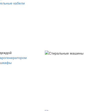
ельные кабели
одеждой
парогенератором
 шкафы