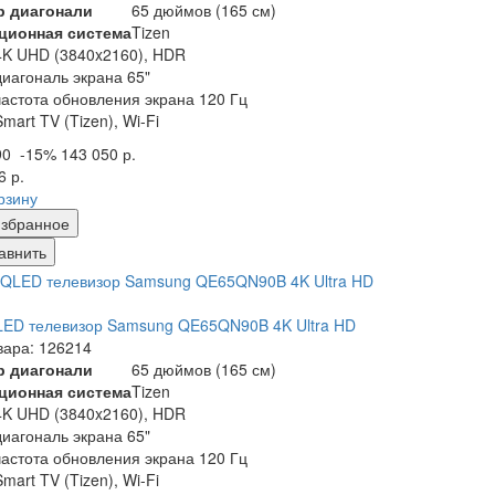
р диагонали
65 дюймов (165 см)
ционная система
Tizen
4K UHD (3840x2160), HDR
диагональ экрана 65"
частота обновления экрана 120 Гц
Smart TV (Tizen), Wi-Fi
90
-15%
143 050 р.
6 р.
рзину
збранное
авнить
ED телевизор Samsung QE65QN90B 4K Ultra HD
вара: 126214
р диагонали
65 дюймов (165 см)
ционная система
Tizen
4K UHD (3840x2160), HDR
диагональ экрана 65"
частота обновления экрана 120 Гц
Smart TV (Tizen), Wi-Fi