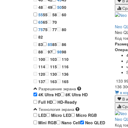
В и
48
49
50
50
Ср
55
55
58
60
65
65
70
Neo QL
75
75
77
80
Neo QL
82
Код то
Разме
83
85
85
86
Опера
88
97
98
98
100
103
110
114
115
116
120
130
136
133 9
137
163
165
136 30
Разрешение экрана
в ко
4K Ultra HD
8K Ultra HD
В и
Full HD
HD-Ready
Ср
Технология экрана
LED
Micro LED
Micro RGB
Neo QL
Mini RGB
Nano Cell
Neo QLED
Код то