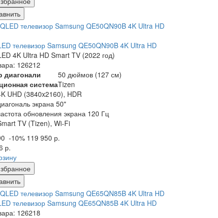
збранное
авнить
ED телевизор Samsung QE50QN90B 4K Ultra HD
ED 4K Ultra HD Smart TV (2022 год)
вара: 126212
р диагонали
50 дюймов (127 см)
ционная система
Tizen
4K UHD (3840x2160), HDR
диагональ экрана 50"
частота обновления экрана 120 Гц
Smart TV (Tizen), Wi-Fi
90
-10%
119 950 р.
6 р.
рзину
збранное
авнить
ED телевизор Samsung QE65QN85B 4K Ultra HD
вара: 126218