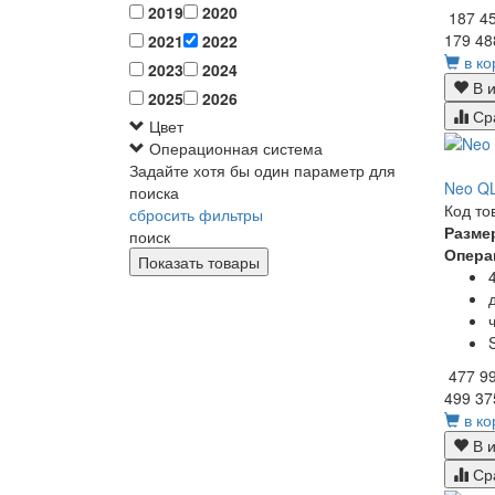
2019
2020
187 4
179 48
2021
2022
в ко
2023
2024
В и
2025
2026
Ср
Цвет
Операционная система
Задайте хотя бы один параметр для
Neo QL
поиска
Код то
сбросить фильтры
Разме
поиск
Опера
477 9
499 37
в ко
В и
Ср