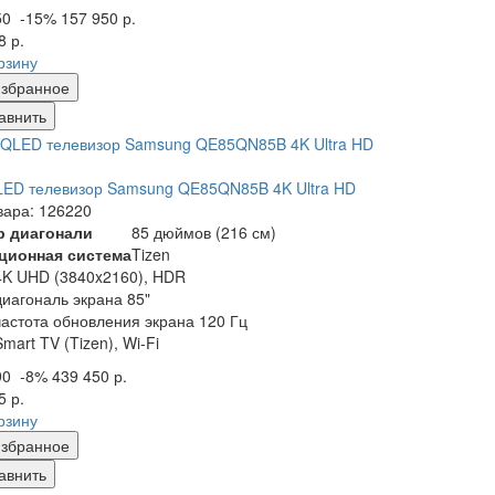
50
-15%
157 950 р.
8 р.
рзину
збранное
авнить
ED телевизор Samsung QE85QN85B 4K Ultra HD
вара: 126220
р диагонали
85 дюймов (216 см)
ционная система
Tizen
4K UHD (3840x2160), HDR
диагональ экрана 85"
частота обновления экрана 120 Гц
Smart TV (Tizen), Wi-Fi
90
-8%
439 450 р.
5 р.
рзину
збранное
авнить