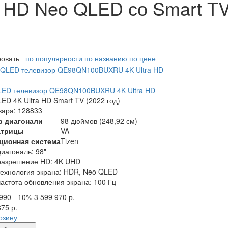
a HD Neo QLED со Smart T
ровать
по популярности
по названию
по цене
LED телевизор QE98QN100BUXRU 4K Ultra HD
ED 4K Ultra HD Smart TV (2022 год)
вара: 128833
р диагонали
98 дюймов (248,92 см)
атрицы
VA
ционная система
Tizen
диагональ: 98"
разрешение HD: 4K UHD
технология экрана: HDR, Neo QLED
частота обновления экрана: 100 Гц
 990
-10%
3 599 970 р.
875 р.
рзину