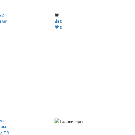
22
gram
0
0
ры
йны
д ТВ