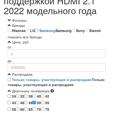
поддержкой HDMI 2.1
2022 модельного года
Фильтры
Бренды
Hisense
LG
Samsung
Samsung
Sony
Xiaomi
показать все бренды
Цена, руб
от
до
Распродажа
Только товары, участвующие в распродаже
Только
товары, участвующие в распродаже
Диагональ телевизора
24
32
39
40
42
43
48
49
50
55
58
60
65
70
75