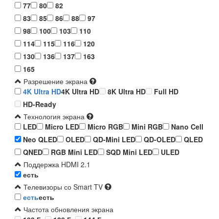
77
80
82
83
85
86
88
97
98
100
103
110
114
115
116
120
130
136
137
163
165
Разрешение экрана
4K Ultra HD
4K Ultra HD
8K Ultra HD
Full HD
HD-Ready
Технология экрана
LED
Micro LED
Micro RGB
Mini RGB
Nano Cell
Neo QLED
OLED
QD-Mini LED
QD-OLED
QLED
QNED
RGB Mini LED
SQD Mini LED
ULED
Поддержка HDMI 2.1
есть
Телевизоры со Smart TV
есть
есть
Частота обновления экрана