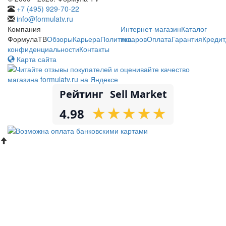
+7 (495) 929-70-22
info@formulatv.ru
Компания
Интернет-магазин
Каталог
ФормулаТВ
Обзоры
Карьера
Политика
товаров
Оплата
Гарантия
Кредит
конфиденциальности
Контакты
Карта сайта
Рейтинг
Sell Market
★
★
★
★
★
★
★
★
★
★
4.98