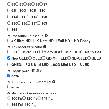
83
85
86
88
97
98
100
103
110
114
115
116
120
130
136
137
163
165
Разрешение экрана
4K Ultra HD
8K Ultra HD
Full HD
HD-Ready
Технология экрана
LED
Micro LED
Micro RGB
Mini RGB
Nano Cell
Neo QLED
OLED
QD-Mini LED
QD-OLED
QLED
QNED
RGB Mini LED
SQD Mini LED
ULED
Поддержка HDMI 2.1
есть
Телевизоры со Smart TV
есть
Частота обновления экрана
100 Гц
120 Гц
144 Гц
165 Гц
60 Гц