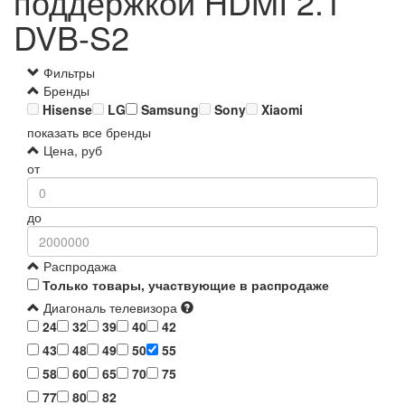
поддержкой HDMI 2.1
DVB-S2
Фильтры
Бренды
Hisense
LG
Samsung
Sony
Xiaomi
показать все бренды
Цена, руб
от
до
Распродажа
Только товары, участвующие в распродаже
Диагональ телевизора
24
32
39
40
42
43
48
49
50
55
58
60
65
70
75
77
80
82