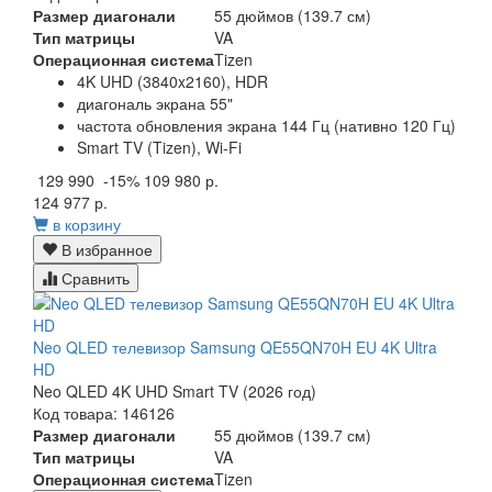
Размер диагонали
55 дюймов (139.7 см)
Тип матрицы
VA
Операционная система
Tizen
4K UHD (3840x2160), HDR
диагональ экрана 55"
частота обновления экрана 144 Гц (нативно 120 Гц)
Smart TV (Tizen), Wi-Fi
129 990
-15%
109 980 р.
124 977 р.
в корзину
В избранное
Сравнить
Neo QLED телевизор Samsung QE55QN70H EU 4K Ultra
HD
Neo QLED 4K UHD Smart TV (2026 год)
Код товара: 146126
Размер диагонали
55 дюймов (139.7 см)
Тип матрицы
VA
Операционная система
Tizen