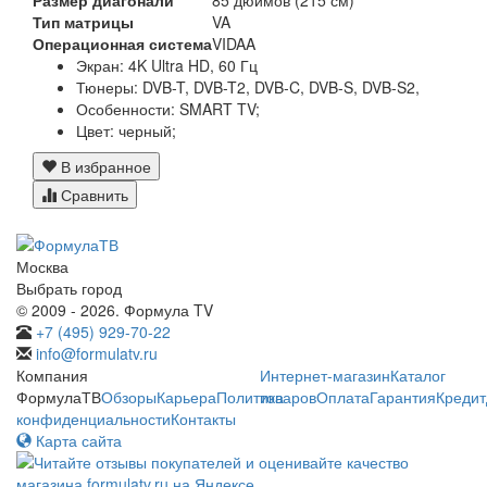
Размер диагонали
85 дюймов (215 см)
Тип матрицы
VA
Операционная система
VIDAA
Экран:
4K Ultra HD, 60 Гц
Тюнеры:
DVB-T, DVB-T2, DVB-C, DVB-S, DVB-S2,
Особенности:
SMART TV;
Цвет:
черный;
В избранное
Сравнить
Москва
Выбрать город
© 2009 - 2026. Формула TV
+7 (495) 929-70-22
info@formulatv.ru
Компания
Интернет-магазин
Каталог
ФормулаТВ
Обзоры
Карьера
Политика
товаров
Оплата
Гарантия
Кредит
конфиденциальности
Контакты
Карта сайта