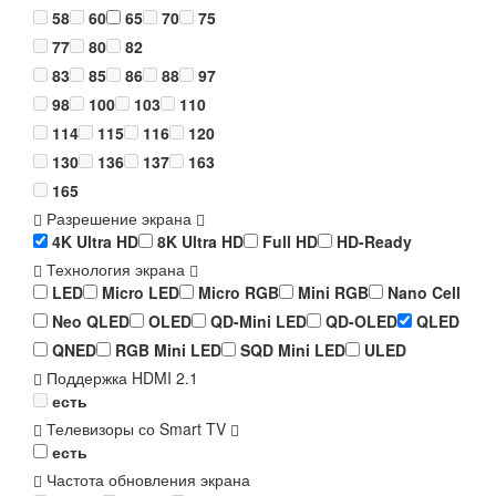
58
60
65
70
75
77
80
82
83
85
86
88
97
98
100
103
110
114
115
116
120
130
136
137
163
165
Разрешение экрана
4K Ultra HD
8K Ultra HD
Full HD
HD-Ready
Технология экрана
LED
Micro LED
Micro RGB
Mini RGB
Nano Cell
Neo QLED
OLED
QD-Mini LED
QD-OLED
QLED
QNED
RGB Mini LED
SQD Mini LED
ULED
Поддержка HDMI 2.1
есть
Телевизоры со Smart TV
есть
Частота обновления экрана