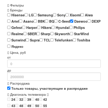
Фильтры
Бренды
Hisense
LG
Samsung
Sony
Xiaomi
Aiwa
Artel
Asano
BBK
BQ
C-Seed
Daewoo
DEXP
Gefest
Harper
Hikers
Hyundai
Philips
Realme
SBER
Sharp
Skyworth
StarWind
Sunwind
Supra
TCL
Telefunken
Toshiba
Яндекс
Цена, руб
от
до
Распродажа
Только товары, участвующие в распродаже
Диагональ телевизора
24
32
39
40
42
43
48
49
50
55