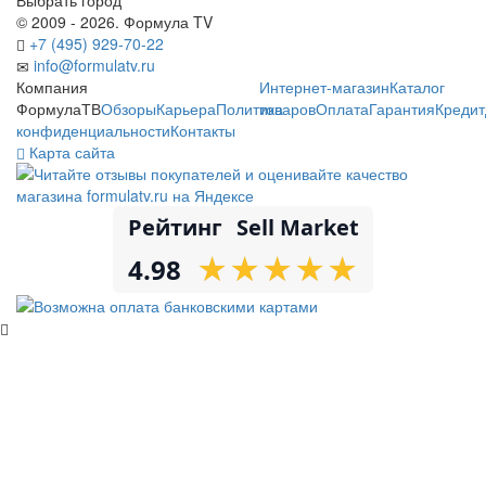
© 2009 - 2026. Формула TV
+7 (495) 929-70-22
info@formulatv.ru
Компания
Интернет-магазин
Каталог
ФормулаТВ
Обзоры
Карьера
Политика
товаров
Оплата
Гарантия
Кредит
конфиденциальности
Контакты
Карта сайта
Рейтинг
Sell Market
★
★
★
★
★
★
★
★
★
★
4.98