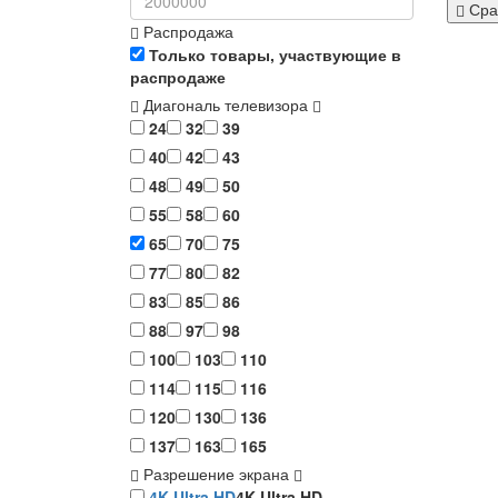
Сра
Распродажа
Только товары, участвующие в
распродаже
Диагональ телевизора
24
32
39
40
42
43
48
49
50
55
58
60
65
70
75
77
80
82
83
85
86
88
97
98
100
103
110
114
115
116
120
130
136
137
163
165
Разрешение экрана
4K Ultra HD
4K Ultra HD