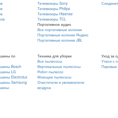
ов
Телевизоры Sony
Соединит
ов
Телевизоры Philips
ов
Телевизоры Hisense
мов
Телевизоры TCL
Портативное аудио
Все портативные колонки
Портативные колонки Яндекс
Портативные колонки JBL
ашины по
Техника для уборки
Уход за 
Все пылесосы
Утюги с 
ашины Bosch
Вертикальные пылесосы
Паровые
ашины LG
Робот-пылесос
шины Electrolux
Моющие пылесосы
ашины Samsung
Очистители и увлажнители
шины
воздуха