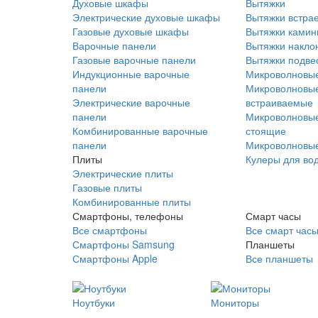
Духовые шкафы
Вытяжки
Электрические духовые шкафы
Вытяжки встра
Газовые духовые шкафы
Вытяжки ками
Варочные панели
Вытяжки накло
Газовые варочные панели
Вытяжки подве
Индукционные варочные
Микроволновые
панели
Микроволновые
Электрические варочные
встраиваемые
панели
Микроволновые
Комбинированные варочные
стоящие
панели
Микроволновые
Плиты
Кулеры для во
Электрические плиты
Газовые плиты
Комбинированные плиты
Смартфоны, телефоны
Смарт часы
Все смартфоны
Все смарт час
Смартфоны Samsung
Планшеты
Смартфоны Apple
Все планшеты
Ноутбуки
Мониторы