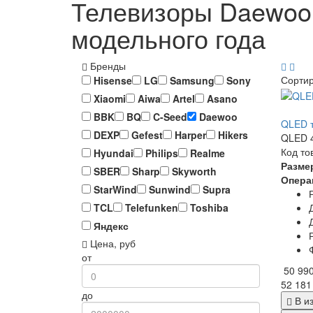
Телевизоры Daewoo,
модельного года
Бренды
Сорти
Hisense
LG
Samsung
Sony
Xiaomi
Aiwa
Artel
Asano
BBK
BQ
C-Seed
Daewoo
QLED т
DEXP
Gefest
Harper
Hikers
QLED 4
Код то
Hyundai
Philips
Realme
Разме
SBER
Sharp
Skyworth
Опера
StarWind
Sunwind
Supra
TCL
Telefunken
Toshiba
Яндекс
Цена, руб
от
50 99
52 181
до
В и