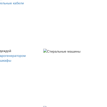
ельные кабели
одеждой
парогенератором
 шкафы