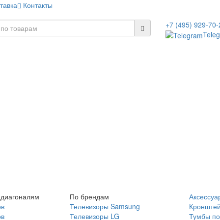
тавка
Контакты
+7 (495) 929-70-
Tele
 диагоналям
По брендам
Аксессуа
ов
Телевизоры Samsung
Кронште
ов
Телевизоры LG
Тумбы по