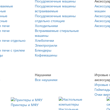
Посудомоечные машины
Аксессуа
еваемые
Посудомоечные машины
Аксессуа
нные
встраиваемые
машин
нные
Посудомоечные машины
Аксессуа
сные
отдельно стоящие
Аксессуа
 печи
Холодильники
Аксессуа
 печи
Встраиваемые стиральные
машины
 печи отдельно
Хлебопечки
Электрогрили
 печи с грилем
Блендеры
ды
Кофемашины
Наушники
Игровые 
ы
Все наушники
аксессуа
Игровые 
Геймпад
Очки вир
Принтеры и МФУ
Настольные
О