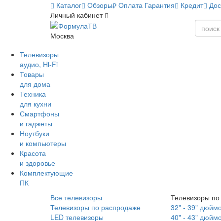
Каталог
Обзоры
Оплата
Гарантия
Кредит
Дос
Личный кабинет
Москва
Телевизоры
аудио, Hi-Fi
Товары
для дома
Техника
для кухни
Смартфоны
и гаджеты
Ноутбуки
и компьютеры
Красота
и здоровье
Комплектующие
ПК
Все телевизоры
Телевизоры по
Телевизоры по распродаже
32" - 39" дюйм
LED телевизоры
40" - 43" дюйм