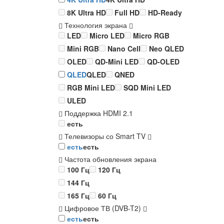
8K Ultra HD
Full HD
HD-Ready
Технология экрана
LED
Micro LED
Micro RGB
Mini RGB
Nano Cell
Neo QLED
OLED
QD-Mini LED
QD-OLED
QLED
QLED
QNED
RGB Mini LED
SQD Mini LED
ULED
Поддержка HDMI 2.1
есть
Телевизоры со Smart TV
есть
есть
Частота обновления экрана
100 Гц
120 Гц
144 Гц
165 Гц
60 Гц
Цифровое ТВ (DVB-T2)
есть
есть