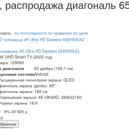
 распродажа диагональ 6
ровать
по популярности
по названию
по цене
елевизор 4K Ultra HD Daewoo 65DH55UQ
K UHD Smart TV (2022 год)
вара: 129060
р диагонали
65 дюйма (165,1 см)
ционная система
Android
Расширенная технология экрана: QLED
Диагональ экрана (дюйм): 65"
Диагональ экрана: 165 см
Разрешение экрана: 4K UltraHD, 3840x2160
Формат экрана: 16:9
0
-9%
45 920 р.
 р.
збранное