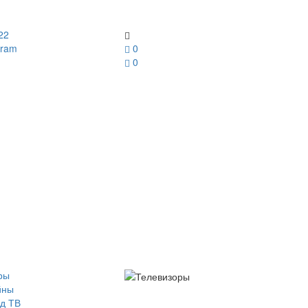
22
gram
0
0
ры
йны
д ТВ