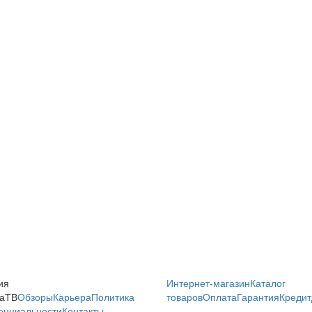
ия
Интернет-магазин
Каталог
аТВ
Обзоры
Карьера
Политика
товаров
Оплата
Гарантия
Кредит
енциальности
Контакты