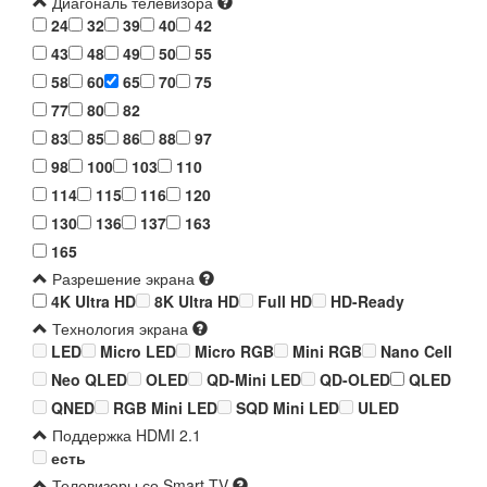
Диагональ телевизора
24
32
39
40
42
43
48
49
50
55
58
60
65
70
75
77
80
82
83
85
86
88
97
98
100
103
110
114
115
116
120
130
136
137
163
165
Разрешение экрана
4K Ultra HD
8K Ultra HD
Full HD
HD-Ready
Технология экрана
LED
Micro LED
Micro RGB
Mini RGB
Nano Cell
Neo QLED
OLED
QD-Mini LED
QD-OLED
QLED
QNED
RGB Mini LED
SQD Mini LED
ULED
Поддержка HDMI 2.1
есть
Телевизоры со Smart TV