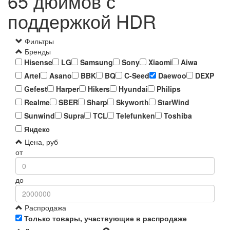
65 дюймов с
поддержкой HDR
Фильтры
Бренды
Hisense
LG
Samsung
Sony
Xiaomi
Aiwa
Artel
Asano
BBK
BQ
C-Seed
Daewoo
DEXP
Gefest
Harper
Hikers
Hyundai
Philips
Realme
SBER
Sharp
Skyworth
StarWind
Sunwind
Supra
TCL
Telefunken
Toshiba
Яндекс
Цена, руб
от
до
Распродажа
Только товары, участвующие в распродаже