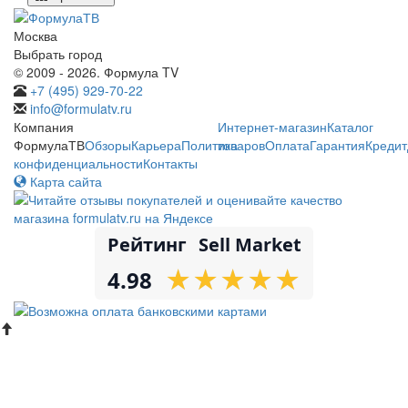
Москва
Выбрать город
© 2009 - 2026. Формула TV
+7 (495) 929-70-22
info@formulatv.ru
Компания
Интернет-магазин
Каталог
ФормулаТВ
Обзоры
Карьера
Политика
товаров
Оплата
Гарантия
Кредит
конфиденциальности
Контакты
Карта сайта
Рейтинг
Sell Market
★
★
★
★
★
★
★
★
★
★
4.98