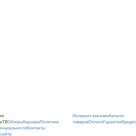
ия
Интернет-магазин
Каталог
аТВ
Обзоры
Карьера
Политика
товаров
Оплата
Гарантия
Кредит
енциальности
Контакты
сайта