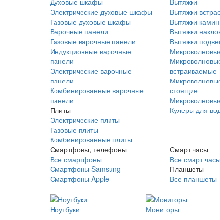
Духовые шкафы
Вытяжки
Электрические духовые шкафы
Вытяжки встра
Газовые духовые шкафы
Вытяжки ками
Варочные панели
Вытяжки накло
Газовые варочные панели
Вытяжки подве
Индукционные варочные
Микроволновые
панели
Микроволновые
Электрические варочные
встраиваемые
панели
Микроволновые
Комбинированные варочные
стоящие
панели
Микроволновые
Плиты
Кулеры для во
Электрические плиты
Газовые плиты
Комбинированные плиты
Смартфоны, телефоны
Смарт часы
Все смартфоны
Все смарт час
Смартфоны Samsung
Планшеты
Смартфоны Apple
Все планшеты
Ноутбуки
Мониторы