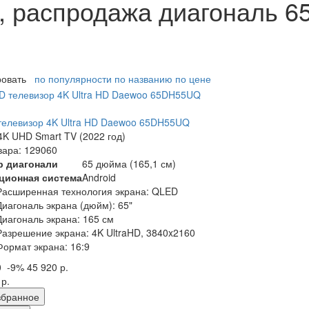
 распродажа диагональ 65
ровать
по популярности
по названию
по цене
елевизор 4K Ultra HD Daewoo 65DH55UQ
K UHD Smart TV (2022 год)
вара: 129060
р диагонали
65 дюйма (165,1 см)
ционная система
Android
Расширенная технология экрана: QLED
Диагональ экрана (дюйм): 65"
Диагональ экрана: 165 см
Разрешение экрана: 4K UltraHD, 3840x2160
Формат экрана: 16:9
0
-9%
45 920 р.
 р.
збранное