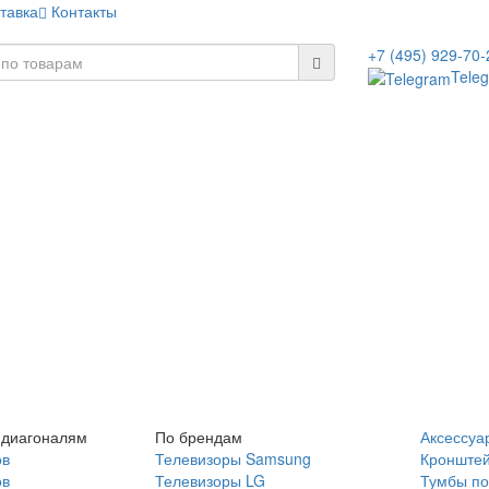
тавка
Контакты
+7 (495) 929-70-
Tele
 диагоналям
По брендам
Аксессуа
ов
Телевизоры Samsung
Кронште
ов
Телевизоры LG
Тумбы по