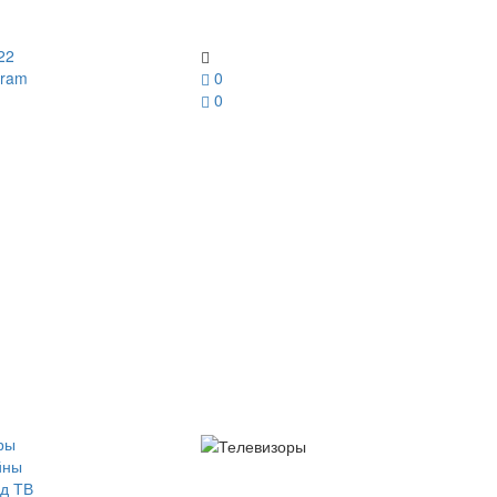
22
gram
0
0
ры
йны
д ТВ