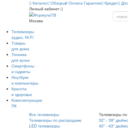
Каталог
Обзоры
Оплата
Гарантия
Кредит
Дос
Личный кабинет
Москва
Телевизоры
аудио, Hi-Fi
Товары
для дома
Техника
для кухни
Смартфоны
и гаджеты
Ноутбуки
и компьютеры
Красота
и здоровье
Комплектующие
ПК
Все телевизоры
Телевизоры по
Телевизоры по распродаже
32" - 39" дюйм
LED телевизоры
40" - 43" дюйм