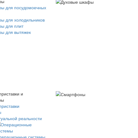
ры
ры для посудомоечных
ры для холодильников
ры для плит
ры для вытяжек
приставки и
ры
приставки
ы
туальной реальности
перационные системы