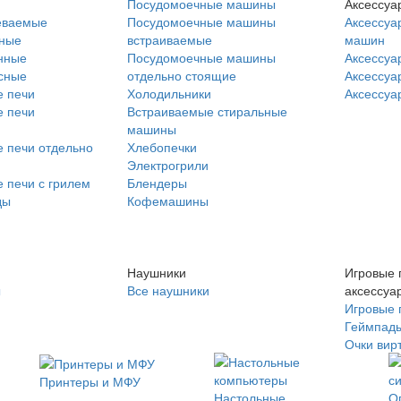
Посудомоечные машины
Аксессуа
еваемые
Посудомоечные машины
Аксессуа
нные
встраиваемые
машин
нные
Посудомоечные машины
Аксессуа
сные
отдельно стоящие
Аксессуа
 печи
Холодильники
Аксессуа
 печи
Встраиваемые стиральные
машины
 печи отдельно
Хлебопечки
Электрогрили
 печи с грилем
Блендеры
ды
Кофемашины
Наушники
Игровые 
ы
Все наушники
аксессуа
Игровые 
Геймпад
Очки вир
Принтеры и МФУ
Настольные
О