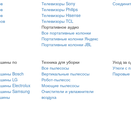
ов
Телевизоры Sony
Соединит
ов
Телевизоры Philips
ов
Телевизоры Hisense
мов
Телевизоры TCL
Портативное аудио
Все портативные колонки
Портативные колонки Яндекс
Портативные колонки JBL
ашины по
Техника для уборки
Уход за 
Все пылесосы
Утюги с 
ашины Bosch
Вертикальные пылесосы
Паровые
ашины LG
Робот-пылесос
шины Electrolux
Моющие пылесосы
ашины Samsung
Очистители и увлажнители
шины
воздуха