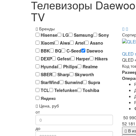
Телевизоры Daewoo,
TV
Бренды
Сорти
Hisense
LG
Samsung
Sony
Xiaomi
Aiwa
Artel
Asano
BBK
BQ
C-Seed
Daewoo
QLED т
DEXP
Gefest
Harper
Hikers
QLED 4
Код то
Hyundai
Philips
Realme
Разме
SBER
Sharp
Skyworth
Опера
StarWind
Sunwind
Supra
TCL
Telefunken
Toshiba
Яндекс
Цена, руб
от
50 99
52 181
до
В и