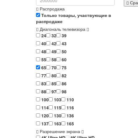
Сра
Распродажа
Только товары, участвующие в
распродаже
Диагональ телевизора
24
32
39
40
42
43
48
49
50
55
58
60
65
70
75
77
80
82
83
85
86
88
97
98
100
103
110
114
115
116
120
130
136
137
163
165
Разрешение экрана
4K Ultra HD
8K Ultra HD