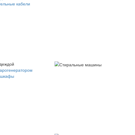
ельные кабели
одеждой
парогенератором
 шкафы