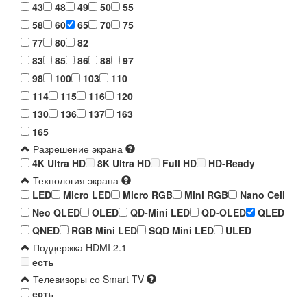
43
48
49
50
55
58
60
65
70
75
77
80
82
83
85
86
88
97
98
100
103
110
114
115
116
120
130
136
137
163
165
Разрешение экрана
4K Ultra HD
8K Ultra HD
Full HD
HD-Ready
Технология экрана
LED
Micro LED
Micro RGB
Mini RGB
Nano Cell
Neo QLED
OLED
QD-Mini LED
QD-OLED
QLED
QNED
RGB Mini LED
SQD Mini LED
ULED
Поддержка HDMI 2.1
есть
Телевизоры со Smart TV
есть