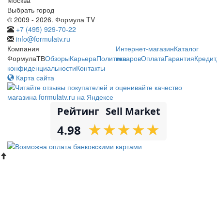
Выбрать город
© 2009 - 2026. Формула TV
+7 (495) 929-70-22
info@formulatv.ru
Компания
Интернет-магазин
Каталог
ФормулаТВ
Обзоры
Карьера
Политика
товаров
Оплата
Гарантия
Кредит
конфиденциальности
Контакты
Карта сайта
Рейтинг
Sell Market
★
★
★
★
★
★
★
★
★
★
4.98