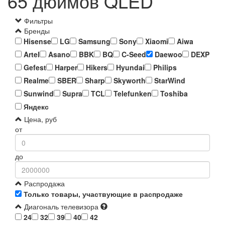
65 дюймов QLED
Фильтры
Бренды
Hisense
LG
Samsung
Sony
Xiaomi
Aiwa
Artel
Asano
BBK
BQ
C-Seed
Daewoo
DEXP
Gefest
Harper
Hikers
Hyundai
Philips
Realme
SBER
Sharp
Skyworth
StarWind
Sunwind
Supra
TCL
Telefunken
Toshiba
Яндекс
Цена, руб
от
до
Распродажа
Только товары, участвующие в распродаже
Диагональ телевизора
24
32
39
40
42