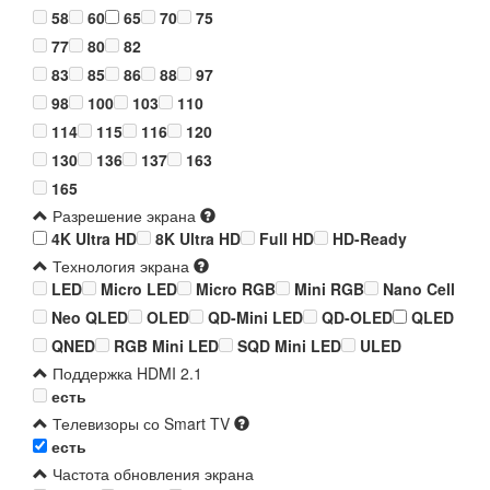
58
60
65
70
75
77
80
82
83
85
86
88
97
98
100
103
110
114
115
116
120
130
136
137
163
165
Разрешение экрана
4K Ultra HD
8K Ultra HD
Full HD
HD-Ready
Технология экрана
LED
Micro LED
Micro RGB
Mini RGB
Nano Cell
Neo QLED
OLED
QD-Mini LED
QD-OLED
QLED
QNED
RGB Mini LED
SQD Mini LED
ULED
Поддержка HDMI 2.1
есть
Телевизоры со Smart TV
есть
Частота обновления экрана