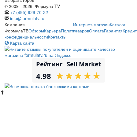
© 2009 - 2026. Формула TV
+7 (495) 929-70-22
info@formulatv.ru
Компания
Интернет-магазин
Каталог
ФормулаТВ
Обзоры
Карьера
Политика
товаров
Оплата
Гарантия
Кредит
конфиденциальности
Контакты
Карта сайта
Рейтинг
Sell Market
★
★
★
★
★
★
★
★
★
★
4.98