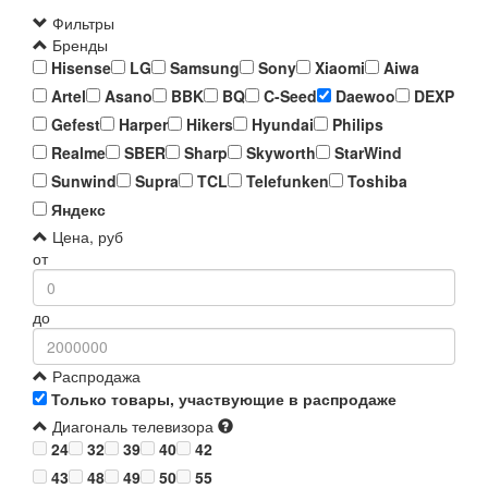
Фильтры
Бренды
Hisense
LG
Samsung
Sony
Xiaomi
Aiwa
Artel
Asano
BBK
BQ
C-Seed
Daewoo
DEXP
Gefest
Harper
Hikers
Hyundai
Philips
Realme
SBER
Sharp
Skyworth
StarWind
Sunwind
Supra
TCL
Telefunken
Toshiba
Яндекс
Цена, руб
от
до
Распродажа
Только товары, участвующие в распродаже
Диагональ телевизора
24
32
39
40
42
43
48
49
50
55