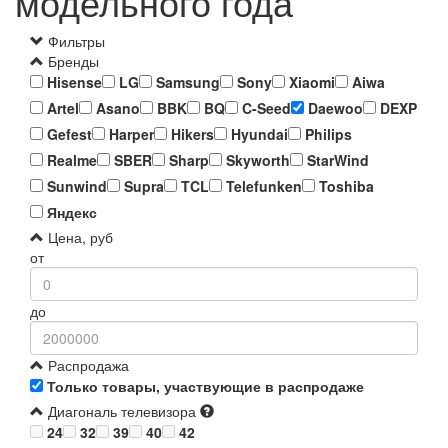
модельного года
Фильтры
Бренды
Hisense
LG
Samsung
Sony
Xiaomi
Aiwa
Artel
Asano
BBK
BQ
C-Seed
Daewoo
DEXP
Gefest
Harper
Hikers
Hyundai
Philips
Realme
SBER
Sharp
Skyworth
StarWind
Sunwind
Supra
TCL
Telefunken
Toshiba
Яндекс
Цена, руб
от
до
Распродажа
Только товары, участвующие в распродаже
Диагональ телевизора
24
32
39
40
42