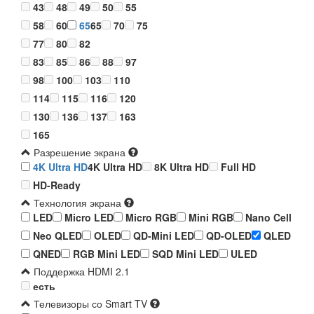
43
48
49
50
55
58
60
65
65
70
75
77
80
82
83
85
86
88
97
98
100
103
110
114
115
116
120
130
136
137
163
165
Разрешение экрана
4K Ultra HD
4K Ultra HD
8K Ultra HD
Full HD
HD-Ready
Технология экрана
LED
Micro LED
Micro RGB
Mini RGB
Nano Cell
Neo QLED
OLED
QD-Mini LED
QD-OLED
QLED
QNED
RGB Mini LED
SQD Mini LED
ULED
Поддержка HDMI 2.1
есть
Телевизоры со Smart TV