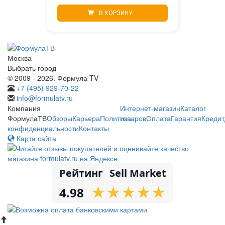
В КОРЗИНУ
Москва
Выбрать город
© 2009 - 2026. Формула TV
+7 (495) 929-70-22
info@formulatv.ru
Компания
Интернет-магазин
Каталог
ФормулаТВ
Обзоры
Карьера
Политика
товаров
Оплата
Гарантия
Кредит
конфиденциальности
Контакты
Карта сайта
Рейтинг
Sell Market
★
★
★
★
★
★
★
★
★
★
4.98