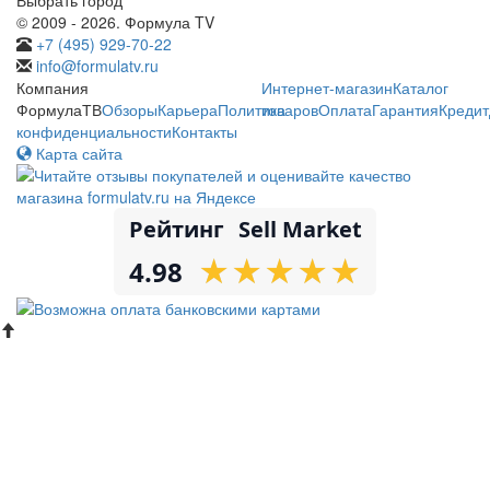
© 2009 - 2026. Формула TV
+7 (495) 929-70-22
info@formulatv.ru
Компания
Интернет-магазин
Каталог
ФормулаТВ
Обзоры
Карьера
Политика
товаров
Оплата
Гарантия
Кредит
конфиденциальности
Контакты
Карта сайта
Рейтинг
Sell Market
★
★
★
★
★
★
★
★
★
★
4.98