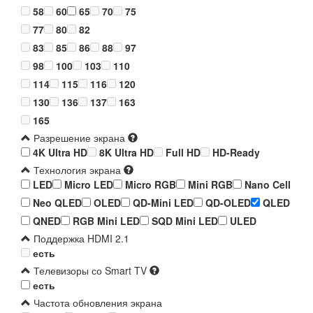
58
60
65
70
75
77
80
82
83
85
86
88
97
98
100
103
110
114
115
116
120
130
136
137
163
165
Разрешение экрана
4K Ultra HD
8K Ultra HD
Full HD
HD-Ready
Технология экрана
LED
Micro LED
Micro RGB
Mini RGB
Nano Cell
Neo QLED
OLED
QD-Mini LED
QD-OLED
QLED
QNED
RGB Mini LED
SQD Mini LED
ULED
Поддержка HDMI 2.1
есть
Телевизоры со Smart TV
есть
Частота обновления экрана