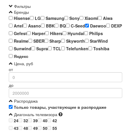
Фильтры
Бренды
Hisense
LG
Samsung
Sony
Xiaomi
Aiwa
Artel
Asano
BBK
BQ
C-Seed
Daewoo
DEXP
Gefest
Harper
Hikers
Hyundai
Philips
Realme
SBER
Sharp
Skyworth
StarWind
Sunwind
Supra
TCL
Telefunken
Toshiba
Яндекс
Цена, руб
от
до
Распродажа
Только товары, участвующие в распродаже
Диагональ телевизора
24
32
39
40
42
43
48
49
50
55