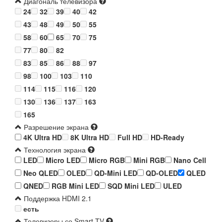
Диагональ телевизора
24
32
39
40
42
43
48
49
50
55
58
60
65
70
75
77
80
82
83
85
86
88
97
98
100
103
110
114
115
116
120
130
136
137
163
165
Разрешение экрана
4K Ultra HD
8K Ultra HD
Full HD
HD-Ready
Технология экрана
LED
Micro LED
Micro RGB
Mini RGB
Nano Cell
Neo QLED
OLED
QD-Mini LED
QD-OLED
QLED
QNED
RGB Mini LED
SQD Mini LED
ULED
Поддержка HDMI 2.1
есть
Телевизоры со Smart TV