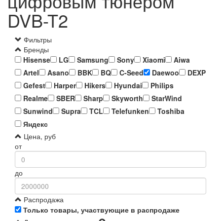
цифровым тюнером
DVB-T2
Фильтры
Бренды
Hisense
LG
Samsung
Sony
Xiaomi
Aiwa
Artel
Asano
BBK
BQ
C-Seed
Daewoo
DEXP
Gefest
Harper
Hikers
Hyundai
Philips
Realme
SBER
Sharp
Skyworth
StarWind
Sunwind
Supra
TCL
Telefunken
Toshiba
Яндекс
Цена, руб
от
до
Распродажа
Только товары, участвующие в распродаже