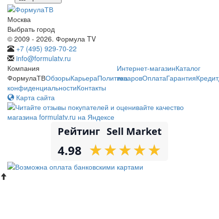
Москва
Выбрать город
© 2009 - 2026. Формула TV
+7 (495) 929-70-22
info@formulatv.ru
Компания
Интернет-магазин
Каталог
ФормулаТВ
Обзоры
Карьера
Политика
товаров
Оплата
Гарантия
Кредит
конфиденциальности
Контакты
Карта сайта
Рейтинг
Sell Market
★
★
★
★
★
★
★
★
★
★
4.98