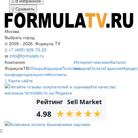
В избранное
Сравнить
Москва
Выбрать город
© 2009 - 2026. Формула TV
+7 (495) 929-70-22
info@formulatv.ru
Компания
Интернет-магазин
Каталог
ФормулаТВ
Обзоры
Карьера
Политика
товаров
Оплата
Гарантия
Кредит
конфиденциальности
Контакты
Карта сайта
Рейтинг
Sell Market
★
★
★
★
★
★
★
★
★
★
4.98