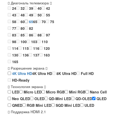
Диагональ телевизора
24
32
39
40
42
43
48
49
50
55
58
60
65
65
70
75
77
80
82
83
85
86
88
97
98
100
103
110
114
115
116
120
130
136
137
163
165
Разрешение экрана
4K Ultra HD
4K Ultra HD
8K Ultra HD
Full HD
HD-Ready
Технология экрана
LED
Micro LED
Micro RGB
Mini RGB
Nano Cell
Neo QLED
OLED
QD-Mini LED
QD-OLED
QLED
QNED
RGB Mini LED
SQD Mini LED
ULED
Поддержка HDMI 2.1