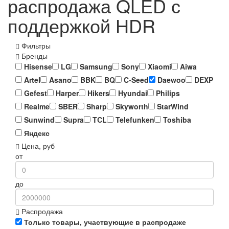
распродажа QLED с
поддержкой HDR
Фильтры
Бренды
Hisense
LG
Samsung
Sony
Xiaomi
Aiwa
Artel
Asano
BBK
BQ
C-Seed
Daewoo
DEXP
Gefest
Harper
Hikers
Hyundai
Philips
Realme
SBER
Sharp
Skyworth
StarWind
Sunwind
Supra
TCL
Telefunken
Toshiba
Яндекс
Цена, руб
от
до
Распродажа
Только товары, участвующие в распродаже