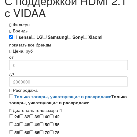
С поддержкой HDMI 2.1
с VIDAA
Фильтры
Бренды
Hisense
LG
Samsung
Sony
Xiaomi
показать все бренды
Цена, руб
от
до
Распродажа
Только товары, участвующие в распродаже
Только
товары, участвующие в распродаже
Диагональ телевизора
24
32
39
40
42
43
48
49
50
55
58
60
65
70
75