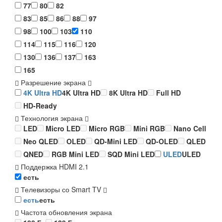
77
80
82
83
85
86
88
97
98
100
103
110
114
115
116
120
130
136
137
163
165
Разрешение экрана
4K Ultra HD
4K Ultra HD
8K Ultra HD
Full HD
HD-Ready
Технология экрана
LED
Micro LED
Micro RGB
Mini RGB
Nano Cell
Neo QLED
OLED
QD-Mini LED
QD-OLED
QLED
QNED
RGB Mini LED
SQD Mini LED
ULED
ULED
Поддержка HDMI 2.1
есть
Телевизоры со Smart TV
есть
есть
Частота обновления экрана