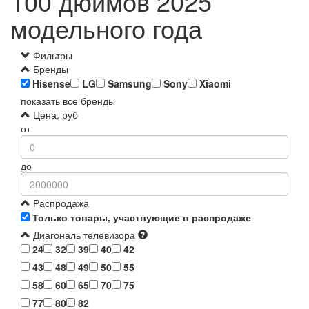
100 дюймов 2025
модельного года
Фильтры
Бренды
Hisense
LG
Samsung
Sony
Xiaomi
показать все бренды
Цена, руб
от
до
Распродажа
Только товары, участвующие в распродаже
Диагональ телевизора
24
32
39
40
42
43
48
49
50
55
58
60
65
70
75
77
80
82