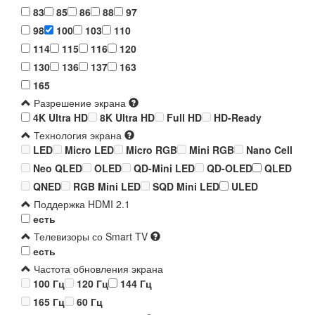
83
85
86
88
97
98
100
103
110
114
115
116
120
130
136
137
163
165
Разрешение экрана
4K Ultra HD
8K Ultra HD
Full HD
HD-Ready
Технология экрана
LED
Micro LED
Micro RGB
Mini RGB
Nano Cell
Neo QLED
OLED
QD-Mini LED
QD-OLED
QLED
QNED
RGB Mini LED
SQD Mini LED
ULED
Поддержка HDMI 2.1
есть
Телевизоры со Smart TV
есть
Частота обновления экрана
100 Гц
120 Гц
144 Гц
165 Гц
60 Гц